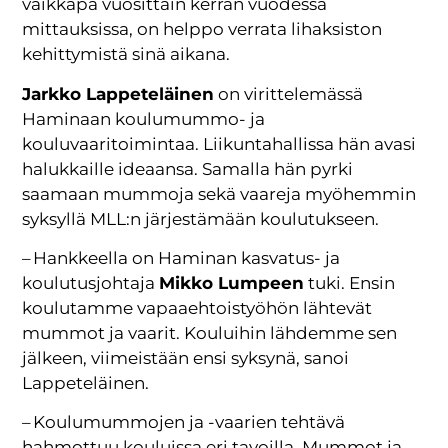
vaikkapa vuosittain kerran vuodessa
mittauksissa, on helppo verrata lihaksiston
kehittymistä sinä aikana.
Jarkko Lappeteläinen
on virittelemässä
Haminaan koulumummo- ja
kouluvaaritoimintaa. Liikuntahallissa hän avasi
halukkaille ideaansa. Samalla hän pyrki
saamaan mummoja sekä vaareja myöhemmin
syksyllä MLL:n järjestämään koulutukseen.
– Hankkeella on Haminan kasvatus- ja
koulutusjohtaja
Mikko Lumpeen
tuki. Ensin
koulutamme vapaaehtoistyöhön lähtevät
mummot ja vaarit. Kouluihin lähdemme sen
jälkeen, viimeistään ensi syksynä, sanoi
Lappeteläinen.
– Koulumummojen ja -vaarien tehtävä
hahmottuu kouluissa eri tavoilla. Mummot ja