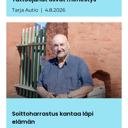
Tarja Autio
4.8.2026
Soittoharrastus kantaa läpi
elämän