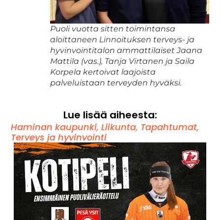
Puoli vuotta sitten toimintansa
aloittaneen Linnoituksen terveys- ja
hyvinvointitalon ammattilaiset Jaana
Mattila (vas.), Tanja Virtanen ja Saila
Korpela kertoivat laajoista
palveluistaan terveyden hyväksi.
Lue lisää aiheesta:
Haminan kaupunki
,
Liikunta
,
Tapahtumat
,
Terveys ja hyvinvointi