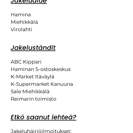
Jakelualue
Hamina
Miehikkälä
Virolahti
Jakeluständit
ABC Kippari
Haminan S-ostoskeskus
K-Market Itäväylä
K-Supermarket Kanuuna
Sale Miehikkälä
Reimarin toimisto
Etkö saanut lehteä?
Jakeluhäiriöilmoitukset: