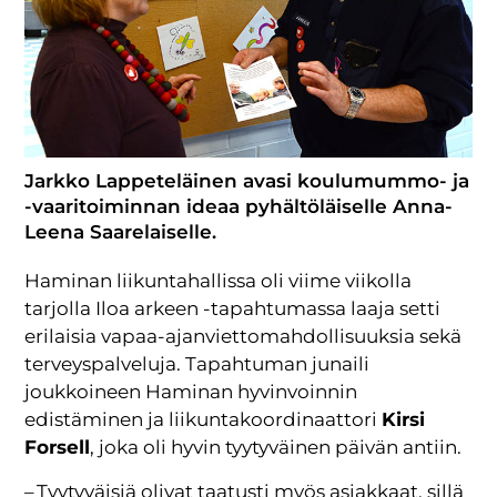
Jarkko Lappeteläinen avasi koulumummo- ja
-vaaritoiminnan ideaa pyhältöläiselle Anna-
Leena Saarelaiselle.
Haminan liikuntahallissa oli viime viikolla
tarjolla Iloa arkeen -tapahtumassa laaja setti
erilaisia vapaa-ajanviettomahdollisuuksia sekä
terveyspalveluja. Tapahtuman junaili
joukkoineen Haminan hyvinvoinnin
edistäminen ja liikuntakoordinaattori
Kirsi
Forsell
, joka oli hyvin tyytyväinen päivän antiin.
– Tyytyväisiä olivat taatusti myös asiakkaat, sillä