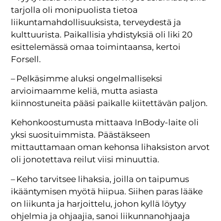
tarjolla oli monipuolista tietoa
liikuntamahdollisuuksista, tervey­destä ja
kulttuurista. Paikallisia yhdistyksiä oli liki 20
esittelemässä omaa toimintaansa, kertoi
Forsell.
– Pelkäsimme aluksi ongelmalliseksi
arvioimaamme keliä, mutta asiasta
kiinnostuneita pääsi paikalle kiitettävän paljon.
Kehonkoostumusta mittaava InBody-laite oli
yksi suosituimmista. Päästäkseen
mittauttamaan oman kehonsa lihaksiston arvot
oli jonotettava reilut viisi minuuttia.
– Keho tarvitsee lihaksia, joilla on taipumus
ikääntymisen myötä hiipua. Siihen paras lääke
on liikunta ja harjoittelu, johon kyllä löytyy
ohjelmia ja ohjaajia, sanoi liikunnanohjaaja