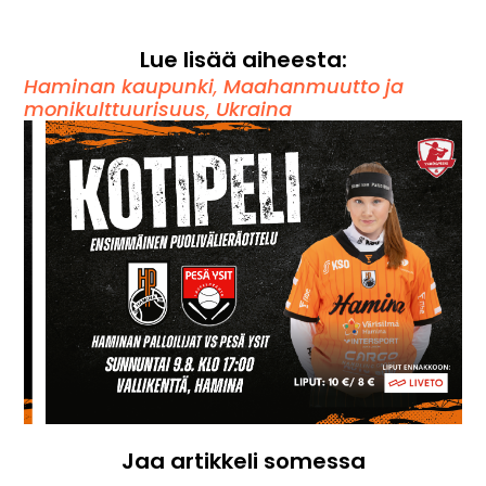
Lue lisää aiheesta:
Haminan kaupunki
,
Maahanmuutto ja
monikulttuurisuus
,
Ukraina
Jaa artikkeli somessa