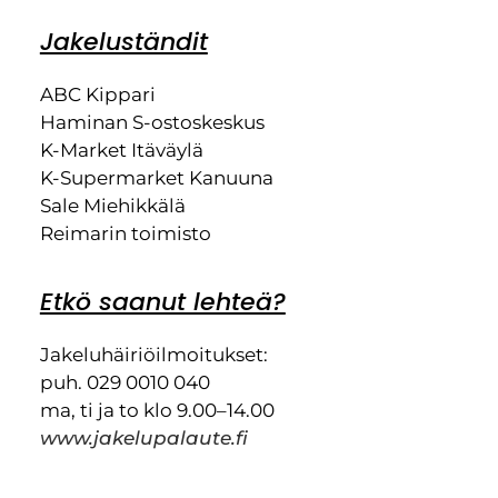
Jakeluständit
ABC Kippari
Haminan S-ostoskeskus
K-Market Itäväylä
K-Supermarket Kanuuna
Sale Miehikkälä
Reimarin toimisto
Etkö saanut lehteä?
Jakeluhäiriöilmoitukset:
puh. 029 0010 040
ma, ti ja to klo 9.00–14.00
www.jakelupalaute.fi