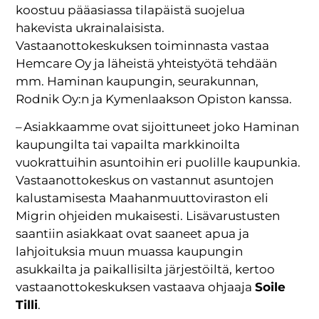
koostuu pääasiassa tilapäistä suojelua
hakevista ukrainalaisista.
Vastaanottokeskuksen toiminnasta vastaa
Hemcare Oy ja läheistä yhteistyötä tehdään
mm. Haminan kaupungin, seurakunnan,
Rodnik Oy:n ja Kymenlaakson Opiston kanssa.
– Asiakkaamme ovat sijoittuneet joko Haminan
kaupungilta tai vapailta markkinoilta
vuokrattuihin asuntoihin eri puolille kaupunkia.
Vastaanottokeskus on vastannut asuntojen
kalustamisesta Maahanmuuttoviraston eli
Migrin ohjeiden mukaisesti. Lisävarustusten
saantiin asiakkaat ovat saaneet apua ja
lahjoituksia muun muassa kaupungin
asukkailta ja paikallisilta järjestöiltä, kertoo
vastaanottokeskuksen vastaava ohjaaja
Soile
Tilli
.