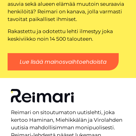
asuvia sekä alueen elämää muutoin seuraavia
henkilöitä? Reimari on kanava, jolla varmasti
tavoitat paikalliset ihmiset.
Rakastettu ja odotettu lehti ilmestyy joka
keskiviikko noin 14 500 talouteen.
Lue lisää mainosvaihtoehdoista
Reimari on sitoutumaton uutislehti, joka
kertoo Haminan, Miehikkälän ja Virolahden
uutisia mahdollisimman monipuolisesti.
Reimari-lehdestä pääset lukemaan