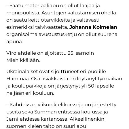
– Saatu materiaaliapu on ollut laajaa ja
monipuolista. Asuntojen kalustamisen ohella
on saatu keittiötarvikkeita ja valtavasti
esimerkiksi talvivaatteita.
Johanna Kolmelan
organisoima avustustusketju on ollut suurena
apuna.
Virolahdelle on sijoitettu 25, samoin
Miehikkälään.
Ukrainalaiset ovat sijoittuneet eri puolille
Haminaa. Osa asiakkaista on löytänyt työpaikan
ja koulupaikkoja on järjestynyt yli 50 lapselle
neljään eri kouluun.
– Kahdeksan viikon kielikursseja on järjestetty
useita sekä Summan entisessä koulussa ja
Jamilahdessa kartanossa. Alkeellinenkin
suomen kielen taito on suuri apu