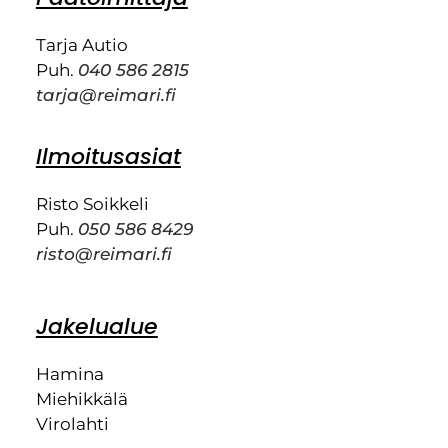
Tarja Autio
Puh.
040 586 2815
tarja@reimari.fi
Ilmoitusasiat
Risto Soikkeli
Puh.
050 586 8429
risto@reimari.fi
Jakelualue
Hamina
Miehikkälä
Virolahti