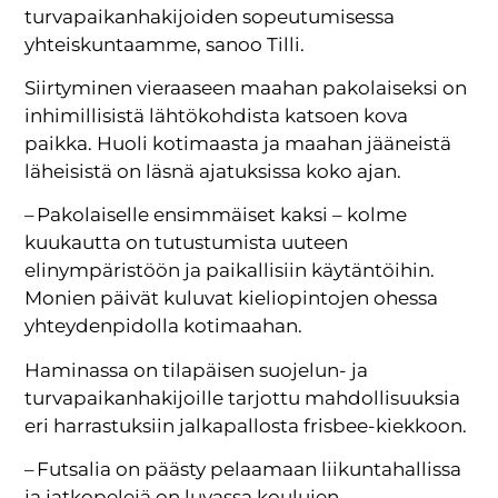
turvapaikanhakijoiden sopeutumisessa
yhteiskuntaamme, sanoo Tilli.
Siirtyminen vieraaseen maahan pakolaiseksi on
inhimillisistä lähtökohdista katsoen kova
paikka. Huoli kotimaasta ja maahan jääneistä
läheisistä on läsnä ajatuksissa koko ajan.
– Pakolaiselle ensimmäiset kaksi – kolme
kuukautta on tutustumista uuteen
elinympäristöön ja paikallisiin käytäntöihin.
Monien päivät kuluvat kieliopintojen ohessa
yhteydenpidolla kotimaahan.
Haminassa on tilapäisen suojelun- ja
turvapaikanhakijoille tarjottu mahdollisuuksia
eri harrastuksiin jalkapallosta frisbee-kiekkoon.
– Futsalia on päästy pelaamaan liikuntahallissa
ja jatkopelejä on luvassa koulujen