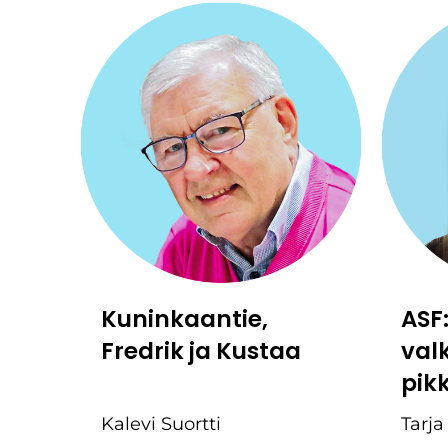
Kuninkaantie,
ASF
Fredrik ja Kustaa
val
pik
Kalevi Suortti
Tarja