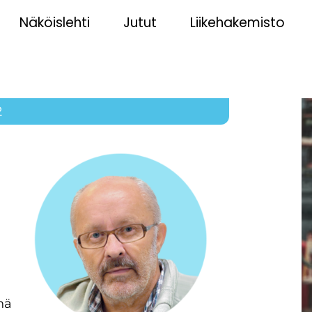
Näköislehti
Jutut
Liikehakemisto
2
nä