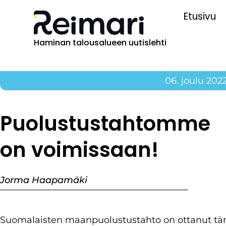
Etusivu
Haminan talousalueen uutislehti
06. joulu 202
Puolustustahtomme
on voimissaan!
Jorma Haapamäki
Suomalaisten maanpuolustustahto on ottanut tä