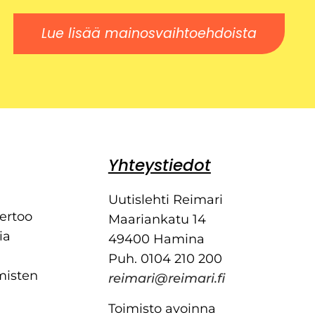
Lue lisää mainosvaihtoehdoista
Yhteystiedot
Uutislehti Reimari
kertoo
Maariankatu 14
ia
49400 Hamina
Puh. 0104 210 200
misten
reimari@reimari.fi
Toimisto avoinna