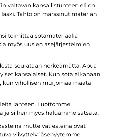
in valtavan kansallistunteen eli on
 laski. Tahto on marssinut materian
nsi toimittaa sotamateriaalia
ia myös uusien asejärjestelmien
olesta seurataan herkeämättä. Apua
ityiset kansalaiset. Kun sota aikanaan
ö, kun vihollisen murjomaa maata
leita länteen. Luottomme
 ja siihen myös haluamme satsata.
asteina mutteivät esteinä ovat
ustuva viivyttely jäsenyytemme