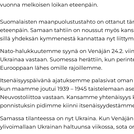
vuonna melkoisen loikan eteenpäin.
Suomalaisten maanpuolustustahto on ottanut tä
eteenpäin. Samaan tahtiin on noussut myös kans
sillä yhdeksän kymmenestä kannattaa nyt liitty
Nato-halukkuutemme syynä on Venäjän 24.2. vii
Ukrainaa vastaan. Suomessa herättiin, kun perint
Eurooppaan lähes omille rajoillemme.
Itsenäisyyspäivänä ajatuksemme palasivat oman t
kun maamme joutui 1939 – 1945 taistelemaan as
Neuvostoliittoa vastaan. Kansamme yhtenäisyys ke
ponnistuksin pidimme kiinni itsenäisyydestämme
Samassa tilanteessa on nyt Ukraina. Kun Venäjän 
ylivoimallaan Ukrainan haltuunsa viikossa, sota 