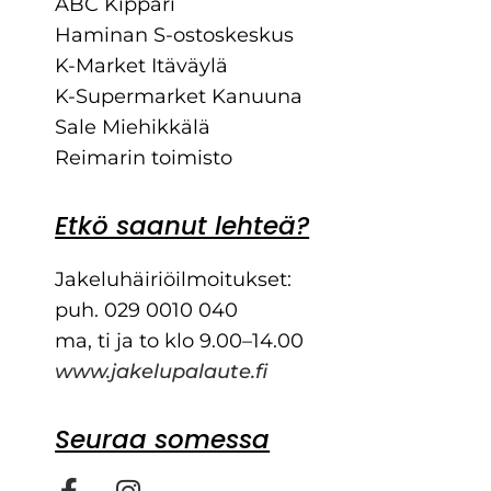
ABC Kippari
Haminan S-ostoskeskus
K-Market Itäväylä
K-Supermarket Kanuuna
Sale Miehikkälä
Reimarin toimisto
Etkö saanut lehteä?
Jakeluhäiriöilmoitukset:
puh. 029 0010 040
ma, ti ja to klo 9.00–14.00
www.jakelupalaute.fi
Seuraa somessa