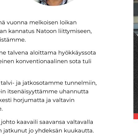
nä vuonna melkoisen loikan
an kannatus Natoon liittymiseen,
mistämme.
me talvena aloittama hyökkäyssota
einen konventionaalinen sota tuli
alvi- ja jatkosotamme tunnelmiin,
ein itsenäisyyttämme uhannutta
sti horjumatta ja valtavin
.
johto kaavaili saavansa valtavalla
on jatkunut jo yhdeksän kuukautta.