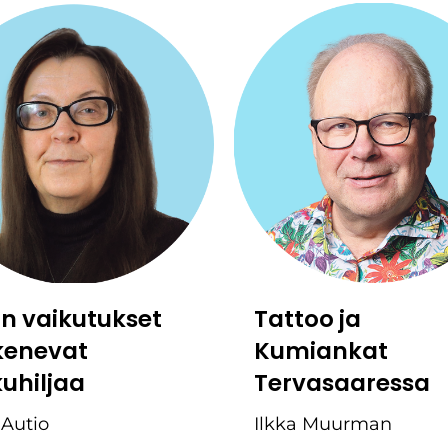
:n vaikutukset
Tattoo ja
kenevat
Kumiankat
kuhiljaa
Tervasaaressa
 Autio
Ilkka Muurman