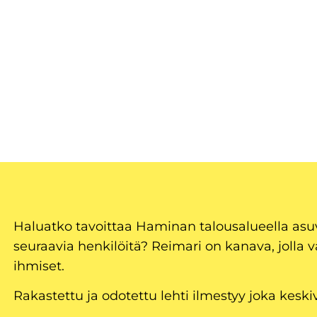
Haluatko tavoittaa Haminan talousalueella as
seuraavia henkilöitä? Reimari on kanava, jolla v
ihmiset.
Rakastettu ja odotettu lehti ilmestyy joka keski