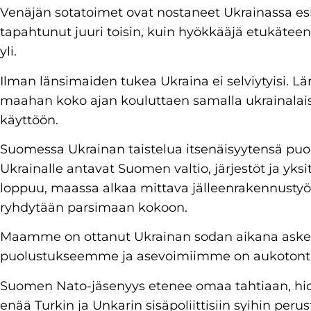
Venäjän sotatoimet ovat nostaneet Ukrainassa esi
tapahtunut juuri toisin, kuin hyökkääjä etukäteen
yli.
Ilman länsimaiden tukea Ukraina ei selviytyisi. Lä
maahan koko ajan kouluttaen samalla ukrainalais
käyttöön.
Suomessa Ukrainan taistelua itsenäisyytensä pu
Ukrainalle antavat Suomen valtio, järjestöt ja yks
loppuu, maassa alkaa mittava jälleenrakennusty
ryhdytään parsimaan kokoon.
Maamme on ottanut Ukrainan sodan aikana aske
puolustukseemme ja asevoimiimme on aukotonta
Suomen Nato-jäsenyys etenee omaa tahtiaan, hid
enää Turkin ja Unkarin sisäpoliittisiin syihin per