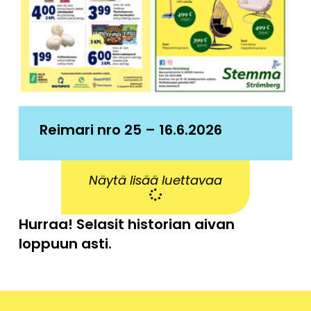
Reimari nro 25 – 16.6.2026
Näytä lisää luettavaa
Hurraa! Selasit historian aivan
loppuun asti.