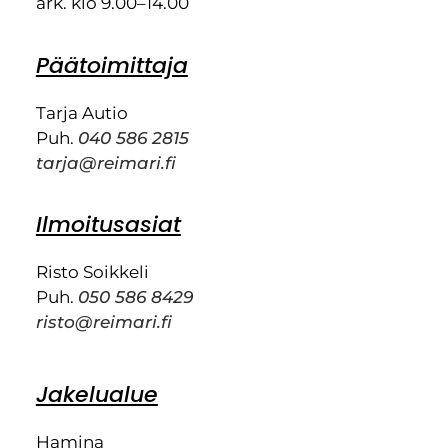
ark. klo 9.00–14.00
Päätoimittaja
Tarja Autio
Puh.
040 586 2815
tarja@reimari.fi
Ilmoitusasiat
Risto Soikkeli
Puh.
050 586 8429
risto@reimari.fi
Jakelualue
Hamina