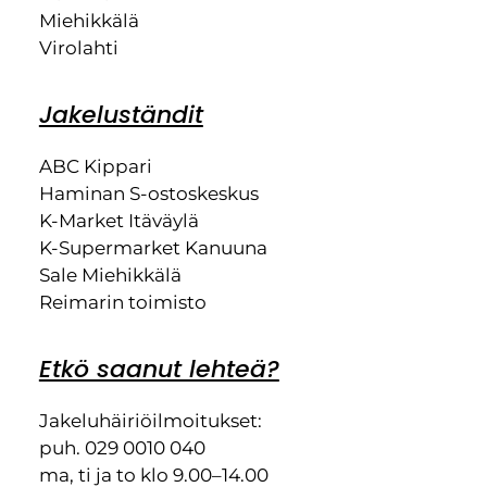
Miehikkälä
Virolahti
Jakeluständit
ABC Kippari
Haminan S-ostoskeskus
K-Market Itäväylä
K-Supermarket Kanuuna
Sale Miehikkälä
Reimarin toimisto
Etkö saanut lehteä?
Jakeluhäiriöilmoitukset:
puh. 029 0010 040
ma, ti ja to klo 9.00–14.00