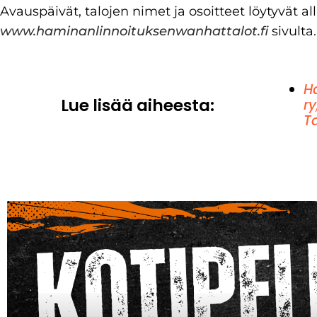
Avauspäivät, talojen nimet ja osoitteet löytyvät al
www.haminanlinnoituksenwanhattalot.fi
sivulta
H
Lue lisää aiheesta:
ry
T