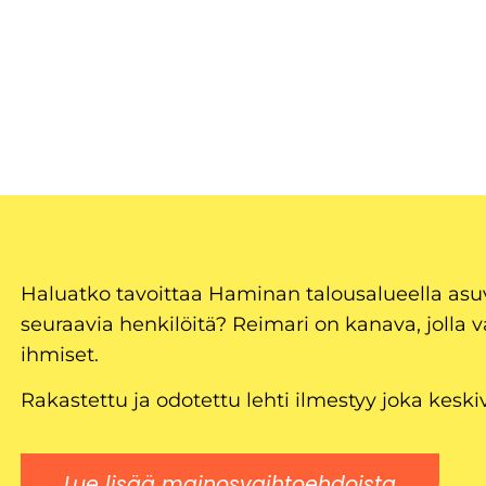
Haluatko tavoittaa Haminan talousalueella as
seuraavia henkilöitä? Reimari on kanava, jolla v
ihmiset.
Rakastettu ja odotettu lehti ilmestyy joka keski
Lue lisää mainosvaihtoehdoista