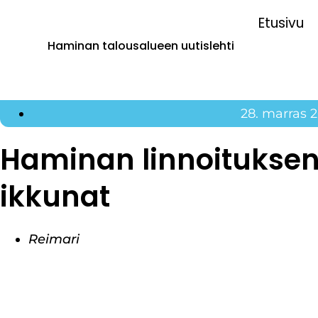
Etusivu
Haminan talousalueen uutislehti
28. marras 
Haminan linnoituksen 
ikkunat
Reimari