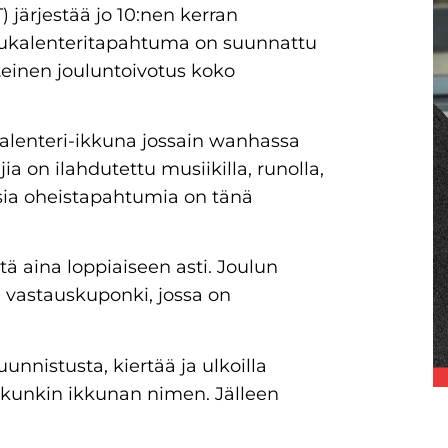
järjestää jo 10:nen kerran
ulukalenteritapahtuma on suunnattu
nteinen jouluntoivotus koko
lukalenteri-ikkuna jossain wanhassa
jia on ilahdutettu musiikilla, runolla,
isia oheistapahtumia on tänä
 aina loppiaiseen asti. Joulun
n vastauskuponki, jossa on
nnistusta, kiertää ja ulkoilla
 kunkin ikkunan nimen. Jälleen