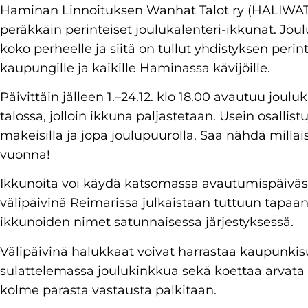
Haminan Linnoituksen Wanhat Talot ry (HALIWAT) 
peräkkäin perinteiset joulukalenteri-ikkunat. Jo
koko perheelle ja siitä on tullut yhdistyksen peri
kaupungille ja kaikille Haminassa kävijöille.
Päivittäin jälleen 1.–24.12. klo 18.00 avautuu jou
talossa, jolloin ikkuna paljastetaan. Usein osallistu
makeisilla ja jopa joulupuurolla. Saa nähdä milla
vuonna!
Ikkunoita voi käydä katsomassa avautumispäivästä
välipäivinä Reimarissa julkaistaan tuttuun tapaa
ikkunoiden nimet satunnaisessa järjestyksessä.
Välipäivinä halukkaat voivat harrastaa kaupunkisuu
sulattelemassa joulukinkkua sekä koettaa arvata
kolme parasta vastausta palkitaan.