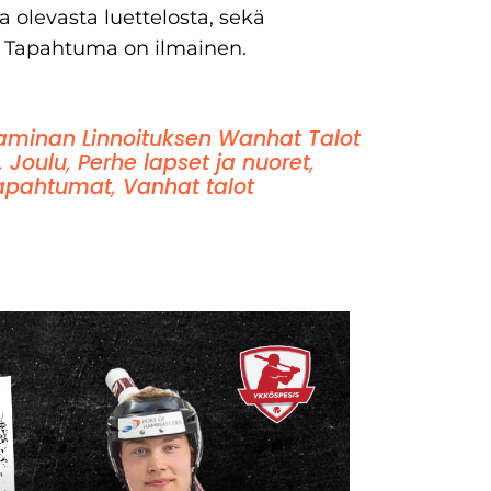
la olevasta luettelosta, sekä
. Tapahtuma on ilmainen.
aminan Linnoituksen Wanhat Talot
,
Joulu
,
Perhe lapset ja nuoret
,
apahtumat
,
Vanhat talot