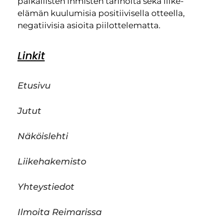
paikallisten ihmisten tarinoita sekä liike-
elämän kuulumisia positiivisella otteella,
negatiivisia asioita piilottelematta.
Linkit
Etusivu
Jutut
Näköislehti
Liikehakemisto
Yhteystiedot
Ilmoita Reimarissa