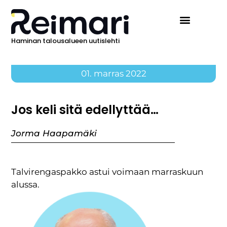
Haminan talousalueen uutislehti
01. marras 2022
Jos keli sitä edellyttää…
Jorma Haapamäki
Talvirengaspakko astui voimaan marraskuun
alussa.