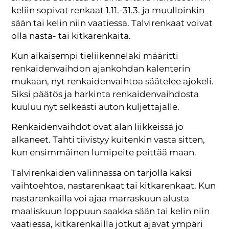
keliin sopivat renkaat 1.11.-31.3. ja muulloinkin
sään tai kelin niin vaatiessa. Talvirenkaat voivat
olla nasta- tai kitkarenkaita.
Kun aikaisempi tieliikennelaki määritti
renkaidenvaihdon ajankohdan kalenterin
mukaan, nyt renkaidenvaihtoa säätelee ajokeli.
Siksi päätös ja harkinta renkaidenvaihdosta
kuuluu nyt selkeästi auton kuljettajalle.
Renkaidenvaihdot ovat alan liikkeissä jo
alkaneet. Tahti tiivistyy kuitenkin vasta sitten,
kun ensimmäinen lumipeite peittää maan.
Talvirenkaiden valinnassa on tarjolla kaksi
vaihtoehtoa, nastarenkaat tai kitkarenkaat. Kun
nastarenkailla voi ajaa marraskuun alusta
maaliskuun loppuun saakka sään tai kelin niin
vaatiessa, kitkarenkailla jotkut ajavat ympäri