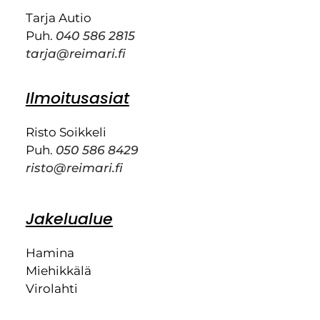
Tarja Autio
Puh.
040 586 2815
tarja@reimari.fi
Ilmoitusasiat
Risto Soikkeli
Puh.
050 586 8429
risto@reimari.fi
Jakelualue
Hamina
Miehikkälä
Virolahti