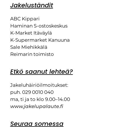
Jakeluständit
ABC Kippari
Haminan S-ostoskeskus
K-Market Itäväylä
K-Supermarket Kanuuna
Sale Miehikkälä
Reimarin toimisto
Etkö saanut lehteä?
Jakeluhäiriöilmoitukset:
puh. 029 0010 040
ma, ti ja to klo 9.00–14.00
www.jakelupalaute.fi
Seuraa somessa