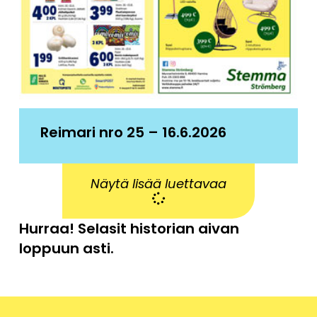
Reimari nro 25 – 16.6.2026
Näytä lisää luettavaa
Hurraa! Selasit historian aivan
loppuun asti.