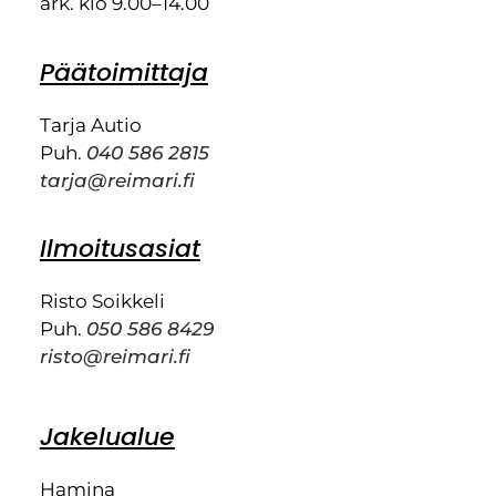
ark. klo 9.00–14.00
Päätoimittaja
Tarja Autio
Puh.
040 586 2815
tarja@reimari.fi
Ilmoitusasiat
Risto Soikkeli
Puh.
050 586 8429
risto@reimari.fi
Jakelualue
Hamina