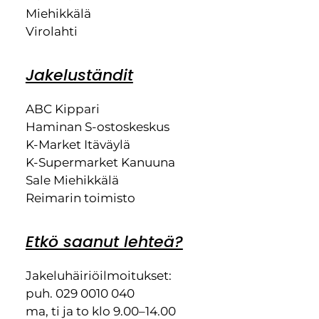
Miehikkälä
Virolahti
Jakeluständit
ABC Kippari
Haminan S-ostoskeskus
K-Market Itäväylä
K-Supermarket Kanuuna
Sale Miehikkälä
Reimarin toimisto
Etkö saanut lehteä?
Jakeluhäiriöilmoitukset:
puh. 029 0010 040
ma, ti ja to klo 9.00–14.00