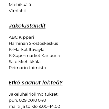
Miehikkälä
Virolahti
Jakeluständit
ABC Kippari
Haminan S-ostoskeskus
K-Market Itäväylä
K-Supermarket Kanuuna
Sale Miehikkälä
Reimarin toimisto
Etkö saanut lehteä?
Jakeluhäiriöilmoitukset:
puh. 029 0010 040
ma, ti ja to klo 9.00–14.00