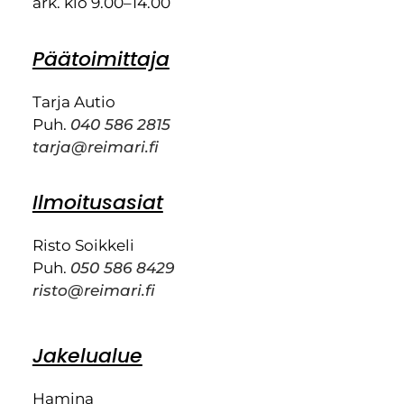
ark. klo 9.00–14.00
Päätoimittaja
Tarja Autio
Puh.
040 586 2815
tarja@reimari.fi
Ilmoitusasiat
Risto Soikkeli
Puh.
050 586 8429
risto@reimari.fi
Jakelualue
Hamina