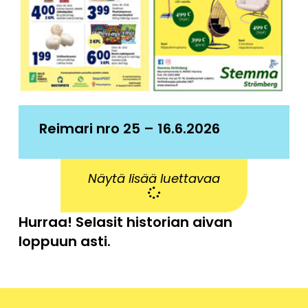
Reimari nro 25 – 16.6.2026
Näytä lisää luettavaa
Hurraa! Selasit historian aivan
loppuun asti.