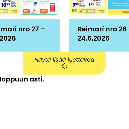
imari nro 27 –
Reimari nro 26
.2026
24.6.2026
Näytä lisää luettavaa
 loppuun asti.