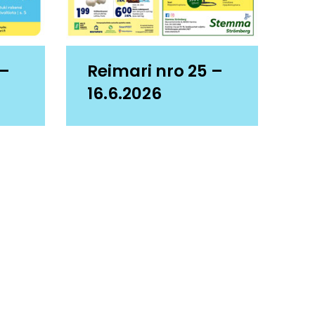
 –
Reimari nro 25 –
16.6.2026