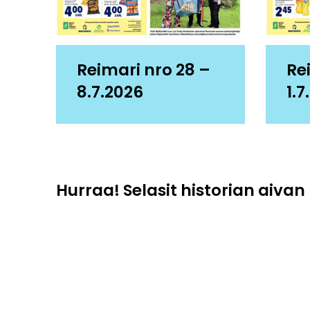
Reimari nro 28 –
Re
8.7.2026
1.7
Hurraa! Selasit historian aivan