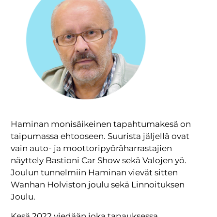
Haminan monisäikeinen tapahtumakesä on
taipumassa ehtooseen. Suurista jäljellä ovat
vain auto- ja moottoripyöräharrastajien
näyttely Bastioni Car Show sekä Valojen yö.
Joulun tunnelmiin Haminan vievät sitten
Wanhan Holviston joulu sekä Linnoituksen
Joulu.
Kesä 2022 viedään joka tapauksessa