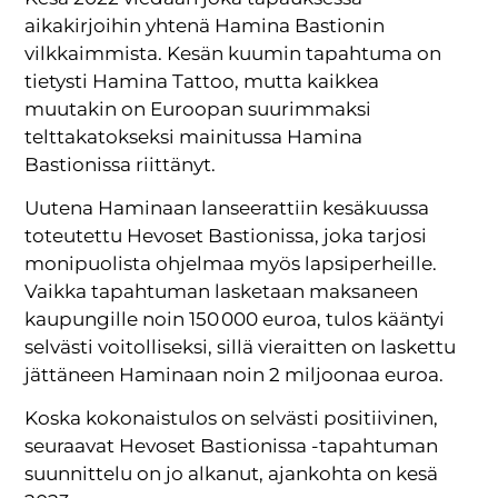
aikakirjoihin yhtenä Hamina Bastionin
vilkkaimmista. Kesän kuumin tapahtuma on
tietysti Hamina Tattoo, mutta kaikkea
muutakin on Euroopan suurimmaksi
telttakatokseksi mainitussa Hamina
Bastionissa riittänyt.
Uutena Haminaan lanseerattiin kesäkuussa
toteutettu Hevoset Bastionissa, joka tarjosi
monipuolista ohjelmaa myös lapsiperheille.
Vaikka tapahtuman lasketaan maksaneen
kaupungille noin 150 000 euroa, tulos kääntyi
selvästi voitolliseksi, sillä vieraitten on laskettu
jättäneen Haminaan noin 2 miljoonaa euroa.
Koska kokonaistulos on selvästi positiivinen,
seuraavat Hevoset Bastionissa -tapahtuman
suunnittelu on jo alkanut, ajankohta on kesä