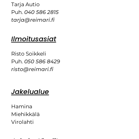
Tarja Autio
Puh.
040 586 2815
tarja@reimari.fi
Ilmoitusasiat
Risto Soikkeli
Puh.
050 586 8429
risto@reimari.fi
Jakelualue
Hamina
Miehikkälä
Virolahti