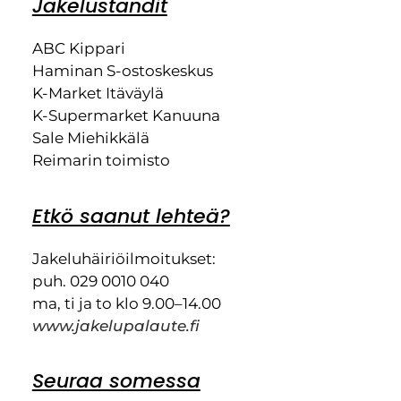
Jakeluständit
ABC Kippari
Haminan S-ostoskeskus
K-Market Itäväylä
K-Supermarket Kanuuna
Sale Miehikkälä
Reimarin toimisto
Etkö saanut lehteä?
Jakeluhäiriöilmoitukset:
puh. 029 0010 040
ma, ti ja to klo 9.00–14.00
www.jakelupalaute.fi
Seuraa somessa