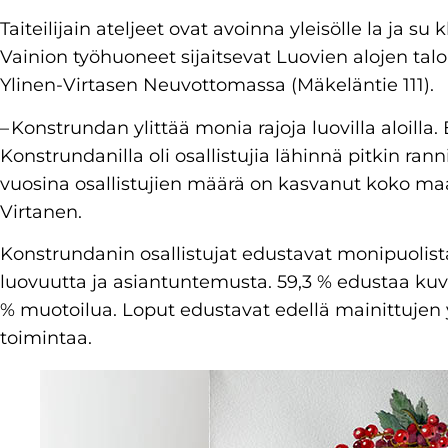
Taiteilijain ateljeet ovat avoinna yleisölle la ja su 
Vainion työhuoneet sijaitsevat Luovien alojen tal
Ylinen-Virtasen Neuvottomassa (Mäkeläntie 111).
– Konstrundan ylittää monia rajoja luovilla aloill
Konstrundanilla oli osallistujia lähinnä pitkin r
vuosina osallistujien määrä on kasvanut koko maass
Virtanen.
Konstrundanin osallistujat edustavat monipuolist
luovuutta ja asiantuntemusta. 59,3 % edustaa kuvat
% muotoilua. Loput edustavat edellä mainittujen
toimintaa.