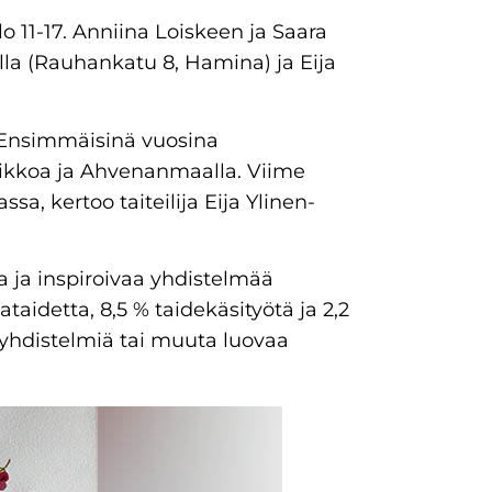
klo 11-17. Anniina Loiskeen ja Saara
olla (Rauhankatu 8, Hamina) ja Eija
a. Ensimmäisinä vuosina
annikkoa ja Ahvenanmaalla. Viime
a, kertoo taiteilija Eija Ylinen-
a ja inspiroivaa yhdistelmää
aidetta, 8,5 % taidekäsityötä ja 2,2
 yhdistelmiä tai muuta luovaa