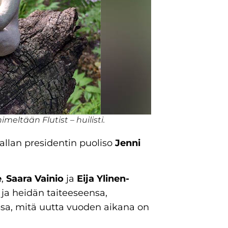
meltään Flutist – huilisti.
allan presidentin puoliso
Jenni
e
,
Saara Vainio
ja
Eija Ylinen-
n ja heidän taiteeseensa,
assa, mitä uutta vuoden aikana on