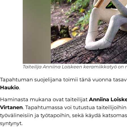
Taiteilija Anniina Loiskeen keramiikkatyö on ni
Tapahtuman suojelijana toimii tänä vuonna tasav
Haukio
.
Haminasta mukana ovat taiteilijat
Anniina Loisk
Virtanen
. Tapahtumassa voi tutustua taiteilijoihi
työvälineisiin ja työtapoihin, sekä käydä katsom
syntynyt.