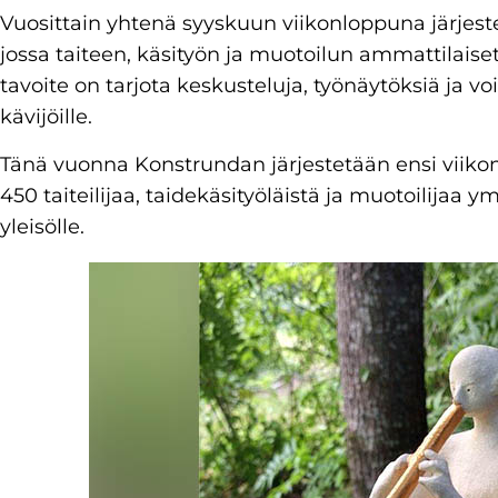
Vuosittain yhtenä syyskuun viikonloppuna järjes
jossa taiteen, käsityön ja muotoilun ammattilaise
tavoite on tarjota keskusteluja, työnäytöksiä ja
kävijöille.
Tänä vuonna Konstrundan järjestetään ensi viiko
450 taiteilijaa, taidekäsityöläistä ja muotoilija
yleisölle.