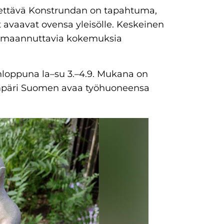
tettävä Konstrundan on tapahtuma,
t avaavat ovensa yleisölle. Keskeinen
 voimaannuttavia kokemuksia
nloppuna la–su 3.–4.9. Mukana on
a ympäri Suomen avaa työhuoneensa