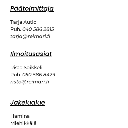
Päätoimittaja
Tarja Autio
Puh.
040 586 2815
tarja@reimari.fi
Ilmoitusasiat
Risto Soikkeli
Puh.
050 586 8429
risto@reimari.fi
Jakelualue
Hamina
Miehikkälä