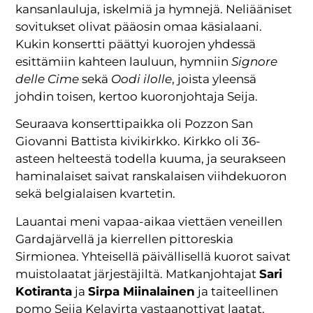
kansanlauluja, iskelmiä ja hymnejä. Neliääniset
sovitukset olivat pääosin omaa käsialaani.
Kukin konsertti päättyi kuorojen yhdessä
esittämiin kahteen lauluun, hymniin
Signore
delle Cime
sekä
Oodi ilolle
, joista yleensä
johdin toisen, kertoo kuoronjohtaja Seija.
Seuraava konserttipaikka oli Pozzon San
Giovanni Battista kivikirkko. Kirkko oli 36-
asteen helteestä todella kuuma, ja seurakseen
haminalaiset saivat ranskalaisen viihdekuoron
sekä belgialaisen kvartetin.
Lauantai meni vapaa-aikaa viettäen veneillen
Gardajärvellä ja kierrellen pittoreskia
Sirmionea. Yhteisellä päivällisellä kuorot saivat
muistolaatat järjestäjiltä. Matkanjohtajat
Sari
Kotiranta
ja
Sirpa Miinalainen
ja taiteellinen
pomo Seija Kelavirta vastaanottivat laatat.