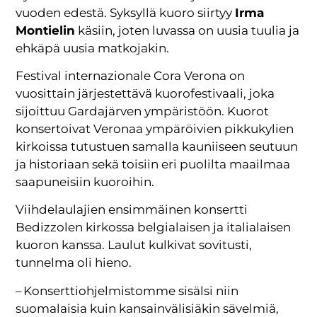
vuoden edestä. Syksyllä kuoro siirtyy
Irma
Montielin
käsiin, joten luvassa on uusia tuulia ja
ehkäpä uusia matkojakin.
Festival internazionale Cora Verona on
vuosittain järjestettävä kuorofestivaali, joka
sijoittuu Gardajärven ympäristöön. Kuorot
konsertoivat Veronaa ympäröivien pikkukylien
kirkoissa tutustuen samalla kauniiseen seutuun
ja historiaan sekä toisiin eri puolilta maailmaa
saapuneisiin kuoroihin.
Viihdelaulajien ensimmäinen konsertti
Bedizzolen kirkossa belgialaisen ja italialaisen
kuoron kanssa. Laulut kulkivat sovitusti,
tunnelma oli hieno.
– Konserttiohjelmistomme sisälsi niin
suomalaisia kuin kansainvälisiäkin sävelmiä,