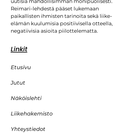
uutisia mahdollisimman monipuolisesti.
Reimari-lehdestä pääset lukemaan
paikallisten ihmisten tarinoita sekä liike-
elämän kuulumisia positiivisella otteella,
negatiivisia asioita piilottelematta.
Linkit
Etusivu
Jutut
Näköislehti
Liikehakemisto
Yhteystiedot