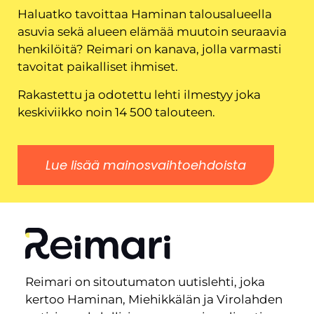
Haluatko tavoittaa Haminan talousalueella
asuvia sekä alueen elämää muutoin seuraavia
henkilöitä? Reimari on kanava, jolla varmasti
tavoitat paikalliset ihmiset.
Rakastettu ja odotettu lehti ilmestyy joka
keskiviikko noin 14 500 talouteen.
Lue lisää mainosvaihtoehdoista
Reimari on sitoutumaton uutislehti, joka
kertoo Haminan, Miehikkälän ja Virolahden