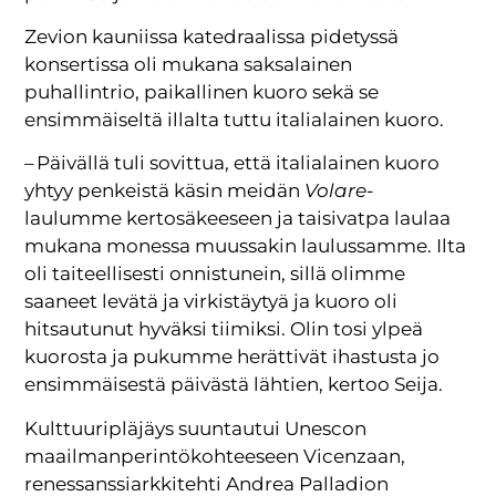
Zevion kauniissa katedraalissa pidetyssä
konsertissa oli mukana saksalainen
puhallintrio, paikallinen kuoro sekä se
ensimmäiseltä illalta tuttu italialainen kuoro.
– Päivällä tuli sovittua, että italialainen kuoro
yhtyy penkeistä käsin meidän
Volare
-
laulumme kertosäkeeseen ja taisivatpa laulaa
mukana monessa muussakin laulussamme. Ilta
oli taiteellisesti onnistunein, sillä olimme
saaneet levätä ja virkistäytyä ja kuoro oli
hitsautunut hyväksi tiimiksi. Olin tosi ylpeä
kuorosta ja pukumme herättivät ihastusta jo
ensimmäisestä päivästä lähtien, kertoo Seija.
Kulttuuripläjäys suuntautui Unescon
maailmanperintökohteeseen Vicenzaan,
renessanssiarkkitehti Andrea Palladion