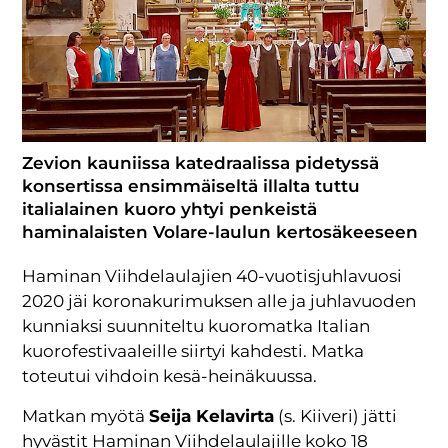
Zevion kauniissa katedraalissa pidetyssä
konsertissa ensimmäiseltä illalta tuttu
italialainen kuoro yhtyi penkeistä
haminalaisten Volare-laulun kertosäkeeseen
Haminan Viihdelaulajien 40-vuotisjuhlavuosi
2020 jäi koronakurimuksen alle ja juhlavuoden
kunniaksi suunniteltu kuoromatka Italian
kuorofestivaaleille siirtyi kahdesti. Matka
toteutui vihdoin kesä-heinäkuussa.
Matkan myötä
Seija Kelavirta
(s. Kiiveri) jätti
hyvästit Haminan Viihdelaulajille koko 18