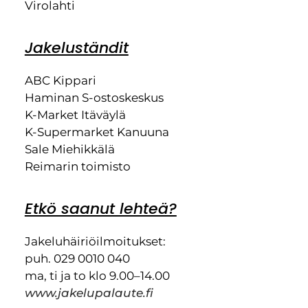
Virolahti
Jakeluständit
ABC Kippari
Haminan S-ostoskeskus
K-Market Itäväylä
K-Supermarket Kanuuna
Sale Miehikkälä
Reimarin toimisto
Etkö saanut lehteä?
Jakeluhäiriöilmoitukset:
puh. 029 0010 040
ma, ti ja to klo 9.00–14.00
www.jakelupalaute.fi