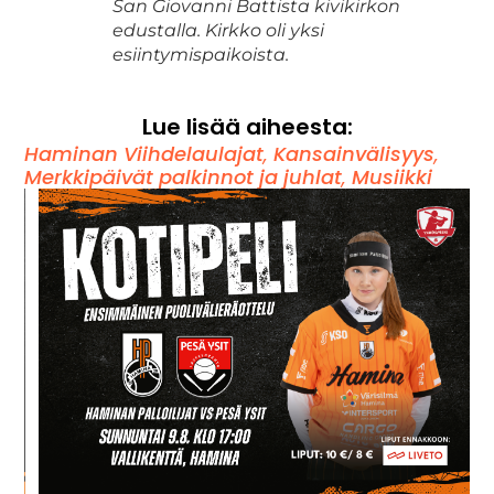
San Giovanni Battista kivikirkon
edustalla. Kirkko oli yksi
esiintymispaikoista.
Lue lisää aiheesta:
Haminan Viihdelaulajat
,
Kansainvälisyys
,
Merkkipäivät palkinnot ja juhlat
,
Musiikki