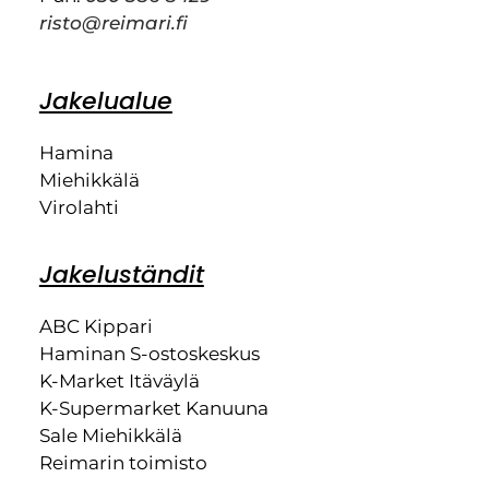
risto@reimari.fi
Jakelualue
Hamina
Miehikkälä
Virolahti
Jakeluständit
ABC Kippari
Haminan S-ostoskeskus
K-Market Itäväylä
K-Supermarket Kanuuna
Sale Miehikkälä
Reimarin toimisto