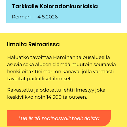
Tarkkaile Koloradonkuoriaisia
Reimari
4.8.2026
Ilmoita Reimarissa
Haluatko tavoittaa Haminan talousalueella
asuvia sekä alueen elämää muutoin seuraavia
henkilöitä? Reimari on kanava, jolla varmasti
tavoitat paikalliset ihmiset.
Rakastettu ja odotettu lehti ilmestyy joka
keskiviikko noin 14 500 talouteen.
Lue lisää mainosvaihtoehdoista