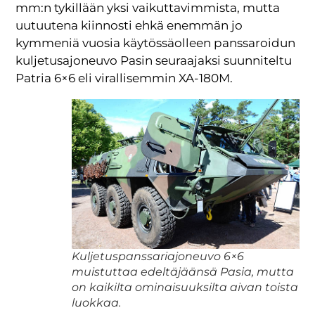
mm:n tykillään yksi vaikuttavimmista, mutta
uutuutena kiinnosti ehkä enemmän jo
kymmeniä vuosia käytössäolleen panssaroidun
kuljetusajoneuvo Pasin seuraajaksi suunniteltu
Patria 6×6 eli virallisemmin XA-180M.
Kuljetuspanssariajoneuvo 6×6
muistuttaa edeltäjäänsä Pasia, mutta
on kaikilta ominaisuuksilta aivan toista
luokkaa.