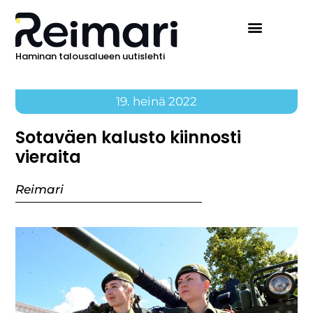
Haminan talousalueen uutislehti
19. heinä 2022
Sotaväen kalusto kiinnosti
vieraita
Reimari