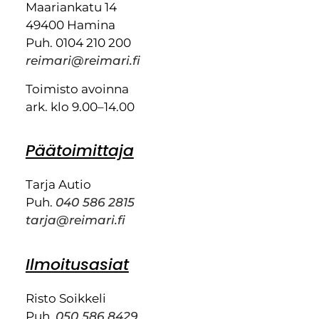
Maariankatu 14
49400 Hamina
Puh. 0104 210 200
reimari@reimari.fi
Toimisto avoinna
ark. klo 9.00–14.00
Päätoimittaja
Tarja Autio
Puh.
040 586 2815
tarja@reimari.fi
Ilmoitusasiat
Risto Soikkeli
Puh.
050 586 8429