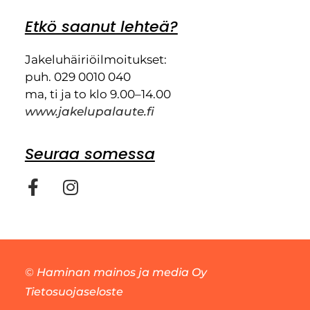
Etkö saanut lehteä?
Jakeluhäiriöilmoitukset:
puh. 029 0010 040
ma, ti ja to klo 9.00–14.00
www.jakelupalaute.fi
Seuraa somessa
©
Haminan mainos ja media Oy
Tietosuojaseloste