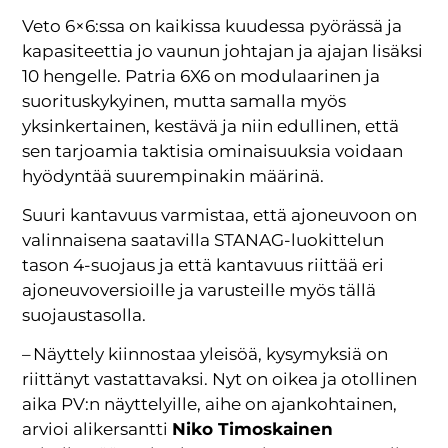
Veto 6×6:ssa on kaikissa kuudessa pyörässä ja
kapasiteettia jo vaunun johtajan ja ajajan lisäksi
10 hengelle. Patria 6X6 on modulaarinen ja
suorituskykyinen, mutta samalla myös
yksinkertainen, kestävä ja niin edullinen, että
sen tarjoamia taktisia ominaisuuksia voidaan
hyödyntää suurempinakin määrinä.
Suuri kantavuus varmistaa, että ajoneuvoon on
valinnaisena saatavilla STANAG-luokittelun
tason 4-suojaus ja että kantavuus riittää eri
ajoneuvoversioille ja varusteille myös tällä
suojaustasolla.
– Näyttely kiinnostaa yleisöä, kysymyksiä on
riittänyt vastattavaksi. Nyt on oikea ja otollinen
aika PV:n näyttelyille, aihe on ajankohtainen,
arvioi alikersantti
Niko Timoskainen