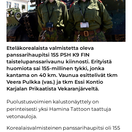
Eteläkorealaista valmistetta oleva
panssarihaupitsi 155 PSH K9 FIN
taistelupanssarivaunu kiinnosti. Erityistä
huomiota sai 155-millinen tykki, jonka
kantama on 40 km. Vaunua esittelivät tkm
Veera Pulkka (vas.) ja tkm Essi Kontio
Karjalan Prikaatista Vekaranjärveltä.
Puolustusvoimien kalustonäyttely on
perinteisesti yksi Hamina Tattoon taattuja
vetonauloja.
Korealaisvalmisteinen panssarihaupitsi oli 155