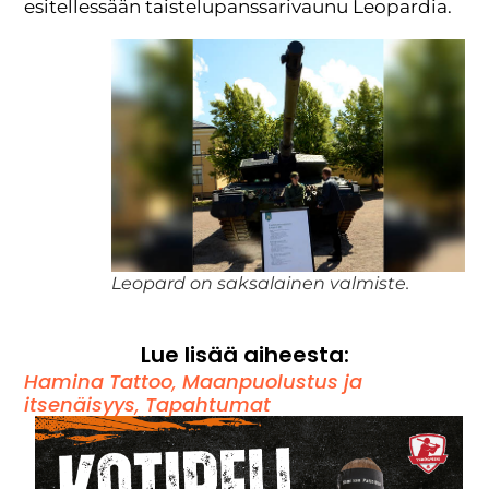
esitellessään taistelupanssarivaunu Leopardia.
Leopard on saksalainen valmiste.
Lue lisää aiheesta:
Hamina Tattoo
,
Maanpuolustus ja
itsenäisyys
,
Tapahtumat