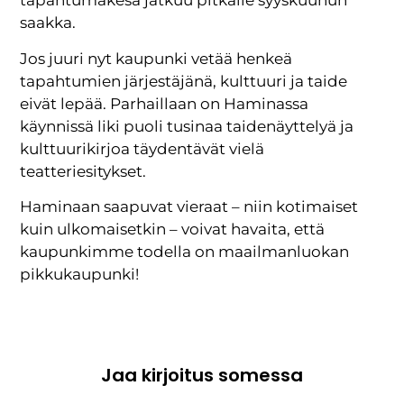
tapahtumakesä jatkuu pitkälle syyskuuhun
saakka.
Jos juuri nyt kaupunki vetää henkeä
tapahtumien järjestäjänä, kulttuuri ja taide
eivät lepää. Parhaillaan on Haminassa
käynnissä liki puoli tusinaa taidenäyttelyä ja
kulttuurikirjoa täydentävät vielä
teatteriesitykset.
Haminaan saapuvat vieraat – niin kotimaiset
kuin ulkomaisetkin – voivat havaita, että
kaupunkimme todella on maailmanluokan
pikkukaupunki!
Jaa kirjoitus somessa