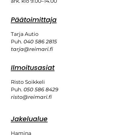
ark. klo 9.00–14.00
Päätoimittaja
Tarja Autio
Puh.
040 586 2815
tarja@reimari.fi
Ilmoitusasiat
Risto Soikkeli
Puh.
050 586 8429
risto@reimari.fi
Jakelualue
Hamina