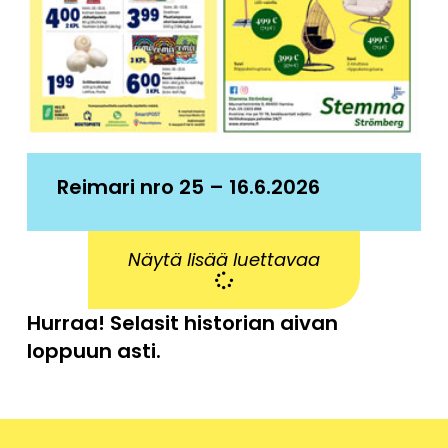
Reimari nro 25 – 16.6.2026
Näytä lisää luettavaa
Hurraa! Selasit historian aivan
loppuun asti.