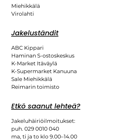
Miehikkälä
Virolahti
Jakeluständit
ABC Kippari
Haminan S-ostoskeskus
K-Market Itäväylä
K-Supermarket Kanuuna
Sale Miehikkälä
Reimarin toimisto
Etkö saanut lehteä?
Jakeluhäiriöilmoitukset:
puh. 029 0010 040
ma, ti ja to klo 9.00–14.00