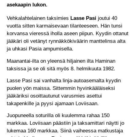
asekaapin lukon.
Vehkalahtelainen taksimies
Lasse Pasi
joutui 40
vuotta sitten karmaisevaan tilanteeseen. Hän tunsi
korvansa vieressä iholla aseen piipun. Kyydin ottanut
jääkäri oli vetänyt rynnäkkökiväärin manttelinsa alta
ja uhkasi Pasia ampumisella.
Maanantai-ilta on yleensä hiljainen ilta Haminan
taksissa ja se oli sitä myös 8. helmikuuta 1982.
Lasse Pasi sai vanhalta linja-autoasemalta kyydin
puolen yön maissa. Sittemmin hyvinkääläiseksi
jääkäriksi osoittautunut varusmies asettui
takapenkille ja pyysi ajamaan Loviisaan.
Juopuneella soturilla oli kuulemma rahaa 150
markkaa. Loviisaan päästiin ja taksamittari näytti jo
lukemaa 160 markkaa. Siinä vaiheessa matkustaja