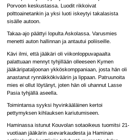
Porvoon keskustassa. Luodit rikkoivat
polttoainetankin ja yksi luoti iskeytyi takalasista
sisälle autoon.
Takaa-ajo päättyi lopulta Askolassa. Varusmies
menetti auton hallinnan ja antautui poliiseille.
Kävi ilmi, että jääkäri oli viikonloppuvapaalta
palattuaan mennyt tyhjillään olleeseen Kymen
jääkäripataljoonan ykköskomppaniaan, josta hän oli
anastanut rynnäkkökiväärin ja lippaan. Patruunoita
mies ei ollut löytänyt, joten hän oli uhannut Lasse
Pasia tyhjällä aseella.
Toimintansa syyksi hyvinkääläinen kertoi
pettymyksen kihlauksen kariutumiseen.
Haminassa istunut Kouvolan sotaoikeus tuomitsi 21-
vuotiaan jääkärin asevarkaudesta ja Haminan