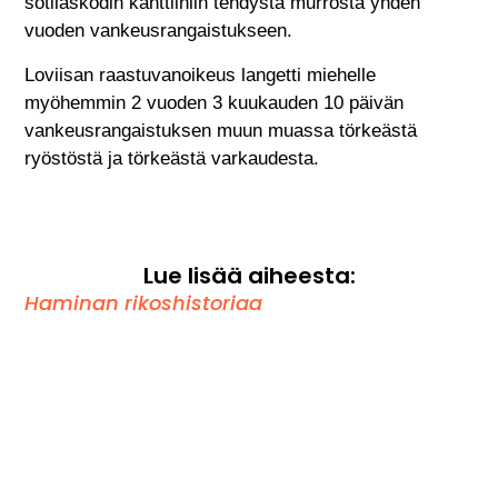
sotilaskodin kanttiiniin tehdystä murrosta yhden
vuoden vankeusrangaistukseen.
Loviisan raastuvanoikeus langetti miehelle
myöhemmin 2 vuoden 3 kuukauden 10 päivän
vankeusrangaistuksen muun muassa törkeästä
ryöstöstä ja törkeästä varkaudesta.
Lue lisää aiheesta:
Haminan rikoshistoriaa