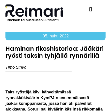
Haminan talousalueen uutislehti
Ilmoita Reimarissa
05. huhti 2022
Haminan rikoshistoriaa: Jääkäri
ryösti taksin tyhjällä rynnärillä
Timo Sihvo
Taksiryöstäjä kävi kähveltämässä
rynnäkkökiväärin KymPJ:n ensimmäisestä
jääkärikomppaniasta, jossa hän oli palvellut
alokkaana. Soturi sai kiväärin käsiinsä rikkomalla