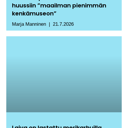
huussiin ”maailman pienimmän
kenkämuseon”
Marja Manninen
21.7.2026
Laiva on lastattu merikarhuilla