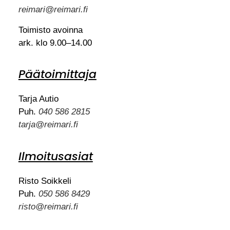
reimari@reimari.fi
Toimisto avoinna
ark. klo 9.00–14.00
Päätoimittaja
Tarja Autio
Puh.
040 586 2815
tarja@reimari.fi
Ilmoitusasiat
Risto Soikkeli
Puh.
050 586 8429
risto@reimari.fi