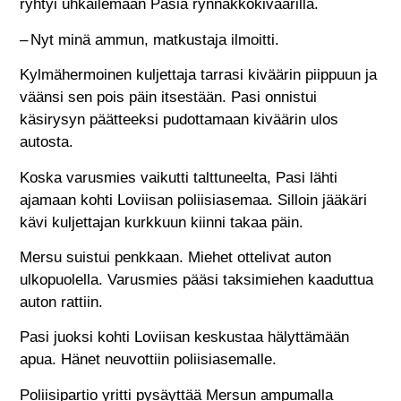
ryhtyi uhkailemaan Pasia rynnäkkökiväärillä.
– Nyt minä ammun, matkustaja ilmoitti.
Kylmähermoinen kuljettaja tarrasi kiväärin piippuun ja
väänsi sen pois päin itsestään. Pasi onnistui
käsirysyn päätteeksi pudottamaan kiväärin ulos
autosta.
Koska varusmies vaikutti talttuneelta, Pasi lähti
ajamaan kohti Loviisan poliisiasemaa. Silloin jääkäri
kävi kuljettajan kurkkuun kiinni takaa päin.
Mersu suistui penkkaan. Miehet ottelivat auton
ulkopuolella. Varusmies pääsi taksimiehen kaaduttua
auton rattiin.
Pasi juoksi kohti Loviisan keskustaa hälyttämään
apua. Hänet neuvottiin poliisiasemalle.
Poliisipartio yritti pysäyttää Mersun ampumalla