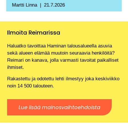
Martti Linna
21.7.2026
Ilmoita Reimarissa
Haluatko tavoittaa Haminan talousalueella asuvia
sekä alueen elämää muutoin seuraavia henkilöitä?
Reimari on kanava, jolla varmasti tavoitat paikalliset
ihmiset.
Rakastettu ja odotettu lehti ilmestyy joka keskiviikko
noin 14 500 talouteen.
Lue lisää mainosvaihtoehdoista