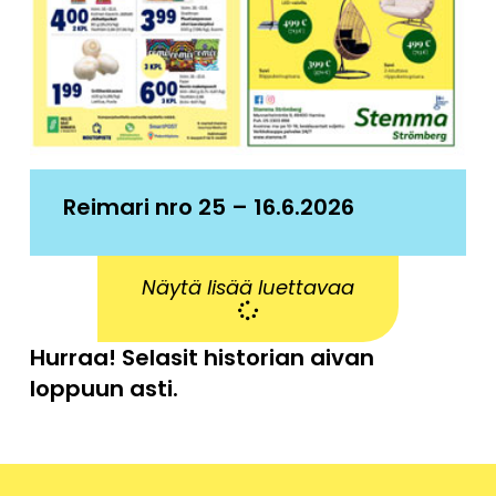
Reimari nro 25 – 16.6.2026
Näytä lisää luettavaa
Hurraa! Selasit historian aivan
loppuun asti.