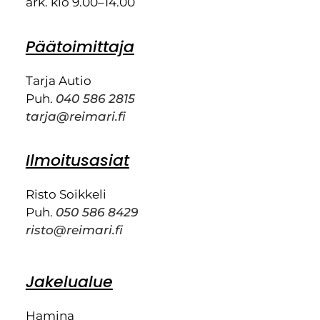
ark. klo 9.00–14.00
Päätoimittaja
Tarja Autio
Puh.
040 586 2815
tarja@reimari.fi
Ilmoitusasiat
Risto Soikkeli
Puh.
050 586 8429
risto@reimari.fi
Jakelualue
Hamina