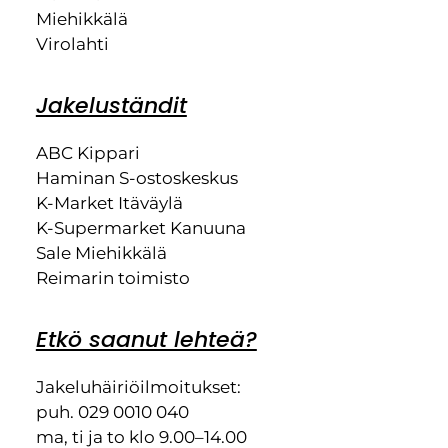
Miehikkälä
Virolahti
Jakeluständit
ABC Kippari
Haminan S-ostoskeskus
K-Market Itäväylä
K-Supermarket Kanuuna
Sale Miehikkälä
Reimarin toimisto
Etkö saanut lehteä?
Jakeluhäiriöilmoitukset:
puh. 029 0010 040
ma, ti ja to klo 9.00–14.00