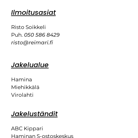
Ilmoitusasiat
Risto Soikkeli
Puh.
050 586 8429
risto@reimari.fi
Jakelualue
Hamina
Miehikkälä
Virolahti
Jakeluständit
ABC Kippari
Haminan S-ostoskeskus