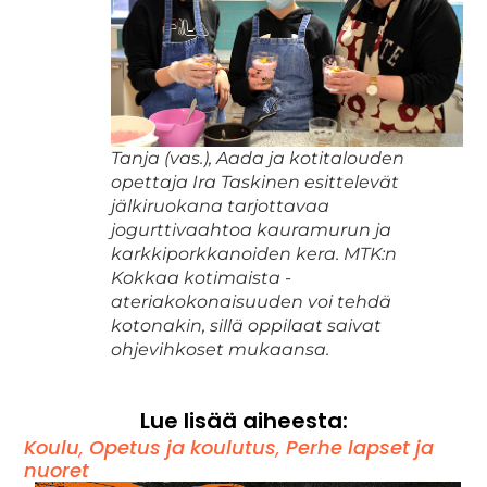
Tanja (vas.), Aada ja kotitalouden
opettaja Ira Taskinen esittelevät
jälkiruokana tarjottavaa
jogurttivaahtoa kauramurun ja
karkkiporkkanoiden kera. MTK:n
Kokkaa kotimaista -
ateriakokonaisuuden voi tehdä
kotonakin, sillä oppilaat saivat
ohjevihkoset mukaansa.
Lue lisää aiheesta:
Koulu
,
Opetus ja koulutus
,
Perhe lapset ja
nuoret