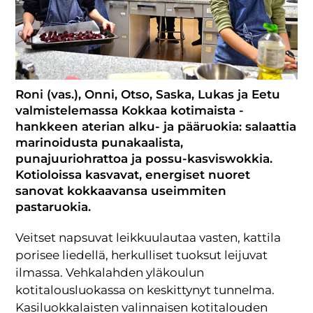
Roni (vas.), Onni, Otso, Saska, Lukas ja Eetu
valmistelemassa Kokkaa kotimaista -
hankkeen aterian alku- ja pääruokia: salaattia
marinoidusta punakaalista,
punajuuriohrattoa ja possu-kasviswokkia.
Kotioloissa kasvavat, energiset nuoret
sanovat kokkaavansa useimmiten
pastaruokia.
Veitset napsuvat leikkuulautaa vasten, kattila
porisee liedellä, herkulliset tuoksut leijuvat
ilmassa. Vehkalahden yläkoulun
kotitalousluokassa on keskittynyt tunnelma.
Kasiluokkalaisten valinnaisen kotitalouden