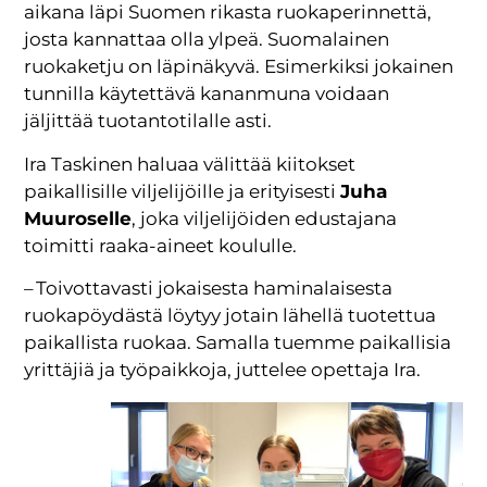
aikana läpi Suomen rikasta ruokaperinnettä,
josta kannattaa olla ylpeä. Suomalainen
ruokaketju on läpinäkyvä. Esimerkiksi jokainen
tunnilla käytettävä kananmuna voidaan
jäljittää tuotantotilalle asti.
Ira Taskinen haluaa välittää kiitokset
paikallisille viljelijöille ja erityisesti
Juha
Muuroselle
, joka viljelijöiden edustajana
toimitti raaka-aineet koululle.
– Toivottavasti jokaisesta haminalaisesta
ruokapöydästä löytyy jotain lähellä tuotettua
paikallista ruokaa. Samalla tuemme paikallisia
yrittäjiä ja työpaikkoja, juttelee opettaja Ira.