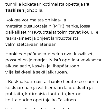
tunnilla kokataan kotimaista opettaja
Ira
Taskisen
johdolla.
Kokkaa kotimaista on Maa- ja
metsätaloustuottajain (MTK) hanke, jossa
paikalliset MTK-tuottajat toimittavat koululle
raaka-aineet ja ohjeet lähituotteista
valmistettavaan ateriaan.
Hankkeen pääraaka-aineina ovat kasvikset,
possunliha ja marjat. Niistä oppilaat kokkaavat
alkusalaatin, kasvis- ja lihapääruoan
viljalisäkkeellä sekä jälkiruoan.
– Kokkaa kotimaista -hanke herättelee nuoria
kokkaamaan ja valitsemaan laadukkaita ja
puhtaita, kotimaisia tuotteita, kertoo
kotitalouden opettaja Ira Taskinen.