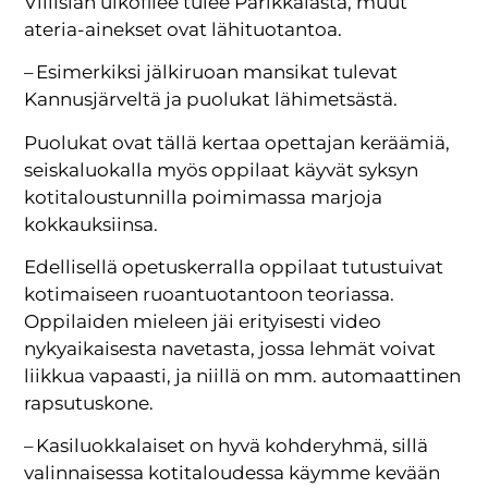
Villisian ulkofilee tulee Parikkalasta, muut
ateria-ainekset ovat lähituotantoa.
– Esimerkiksi jälkiruoan mansikat tulevat
Kannusjärveltä ja puolukat lähimetsästä.
Puolukat ovat tällä kertaa opettajan keräämiä,
seiskaluokalla myös oppilaat käyvät syksyn
kotitaloustunnilla poimimassa marjoja
kokkauksiinsa.
Edellisellä opetuskerralla oppilaat tutustuivat
kotimaiseen ruoantuotantoon teoriassa.
Oppilaiden mieleen jäi erityisesti video
nykyaikaisesta navetasta, jossa lehmät voivat
liikkua vapaasti, ja niillä on mm. automaattinen
rapsutuskone.
– Kasiluokkalaiset on hyvä kohderyhmä, sillä
valinnaisessa kotitaloudessa käymme kevään