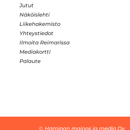
Jutut
Näköislehti
Liikehakemisto
Yhteystiedot
Ilmoita Reimarissa
Mediakortti
Palaute
©
Haminan mainos ja media Oy