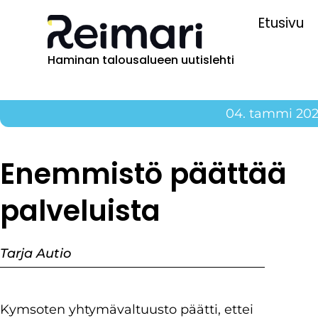
Etusivu
Haminan talousalueen uutislehti
04. tammi 20
Enemmistö päättää
palveluista
Tarja Autio
Kymsoten yhtymävaltuusto päätti, ettei