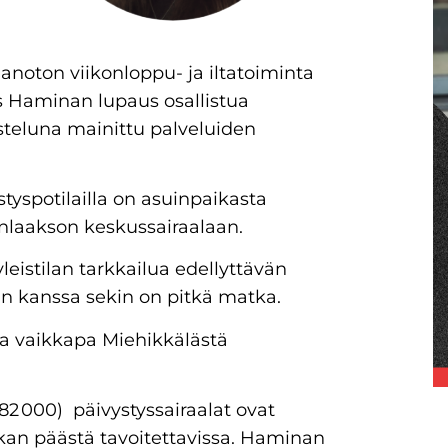
ä
anoton viikonloppu- ja iltatoiminta
s Haminan lupaus osallistua
steluna mainittu palveluiden
styspotilailla on asuinpaikasta
nlaakson keskussairaalaan.
leistilan tarkkailua edellyttävän
n kanssa sekin on pitkä matka.
a vaikkapa Miehikkälästä
82 000) päivystyssairaalat ovat
kan päästä tavoitettavissa. Haminan