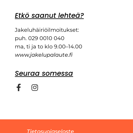
Etkö saanut lehteä?
Jakeluhäiriöilmoitukset:
puh. 029 0010 040
ma, ti ja to klo 9.00–14.00
www.jakelupalaute.fi
Seuraa somessa
Tietosuojaseloste