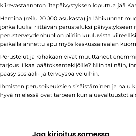
kiirevastaanoton iltapäivystyksen loputtua jää K
Hamina (reilu 20 000 asukasta) ja lähikunnat mu
jonka luulisi riittävän perusteluksi päivystykseen 
perusterveydenhuollon piiriin kuuluvista kiireelli
paikalla annettu apu myös keskussairaalan kuorm
Perustelut ja rahakaan eivät muuttaneet enemmi
tarjous liikaa päätöksentekijöille? Niin tai näin, 
pääsy sosiaali- ja terveyspalveluihin.
Ihmisten perusoikeuksien sisäistäminen ja halu k
hyvä mielessä ovat tarpeen kun aluevaltuustot alo
Jaa kirjoitus somessa