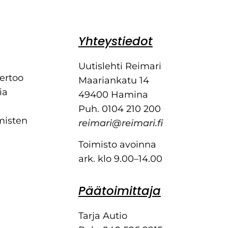
Yhteystiedot
Uutislehti Reimari
kertoo
Maariankatu 14
ia
49400 Hamina
Puh. 0104 210 200
misten
reimari@reimari.fi
Toimisto avoinna
ark. klo 9.00–14.00
Päätoimittaja
Tarja Autio