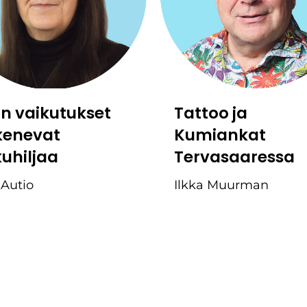
:n vaikutukset
Tattoo ja
kenevat
Kumiankat
kuhiljaa
Tervasaaressa
 Autio
Ilkka Muurman