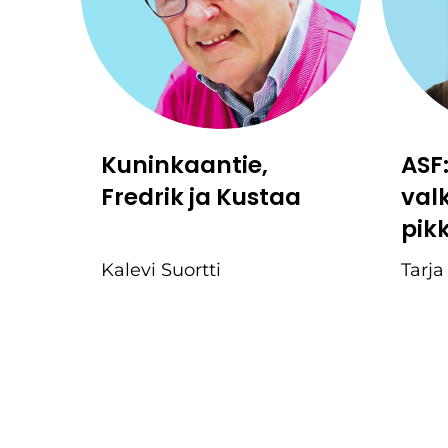
Kuninkaantie,
ASF
Fredrik ja Kustaa
val
pik
Kalevi Suortti
Tarja