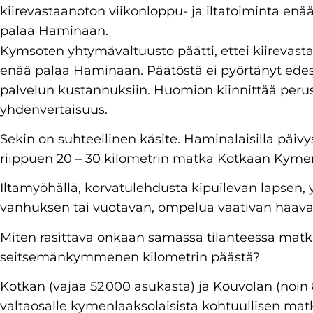
kiirevastaanoton viikonloppu- ja iltatoiminta enä
palaa Haminaan.
Kymsoten yhtymävaltuusto päätti, ettei kiirevasta
enää palaa Haminaan. Päätöstä ei pyörtänyt ede
palvelun kustannuksiin. Huomion kiinnittää peru
yhdenvertaisuus.
Sekin on suhteellinen käsite. Haminalaisilla päivy
riippuen 20 – 30 kilometrin matka Kotkaan Kyme
Iltamyöhällä, korvatulehdusta kipuilevan lapsen, y
vanhuksen tai vuotavan, ompelua vaativan haava
Miten rasittava onkaan samassa tilanteessa matk
seitsemänkymmenen kilometrin päästä?
Kotkan (vajaa 52 000 asukasta) ja Kouvolan (noin 
valtaosalle kymenlaaksolaisista kohtuullisen mat