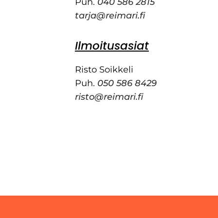
Puh.
040 586 2815
tarja@reimari.fi
Ilmoitusasiat
Risto Soikkeli
Puh.
050 586 8429
risto@reimari.fi