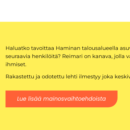
Haluatko tavoittaa Haminan talousalueella as
seuraavia henkilöitä? Reimari on kanava, jolla v
ihmiset.
Rakastettu ja odotettu lehti ilmestyy joka keski
Lue lisää mainosvaihtoehdoista