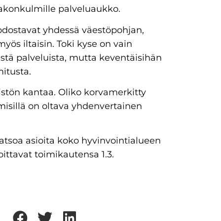
aakonkulmille palveluaukko.
odostavat yhdessä väestöpohjan,
myös iltaisin. Toki kyse on vain
sistä palveluista, mutta keventäisihän
itusta.
stön kantaa. Oliko korvamerkitty
ihmisillä on oltava yhdenvertainen
atsoa asioita koko hyvinvointialueen
ittavat toimikautensa 1.3.