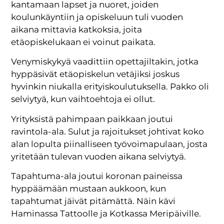
kantamaan lapset ja nuoret, joiden
koulunkäyntiin ja opiskeluun tuli vuoden
aikana mittavia katkoksia, joita
etäopiskelukaan ei voinut paikata.
Venymiskykyä vaadittiin opettajiltakin, jotka
hyppäsivät etäopiskelun vetäjiksi joskus
hyvinkin niukalla erityiskoulutuksella. Pakko oli
selviytyä, kun vaihtoehtoja ei ollut.
Yrityksistä pahimpaan paikkaan joutui
ravintola-ala. Sulut ja rajoitukset johtivat koko
alan lopulta piinalliseen työvoimapulaan, josta
yritetään tulevan vuoden aikana selviytyä.
Tapahtuma-ala joutui koronan paineissa
hyppäämään mustaan aukkoon, kun
tapahtumat jäivät pitämättä. Näin kävi
Haminassa Tattoolle ja Kotkassa Meripäiville.