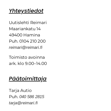
Yhteystiedot
Uutislehti Reimari
Maariankatu 14
49400 Hamina
Puh. 0104 210 200
reimari@reimari.fi
Toimisto avoinna
ark. klo 9.00–14.00
Päätoimittaja
Tarja Autio
Puh.
040 586 2815
tarja@reimari.fi