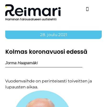
Haminan talousalueen uutislehti
Ilmoita Reimarissa
28. joulu 2021
Kolmas koronavuosi edessä
Jorma Haapamäki
Vuodenvaihde on perinteisesti toiveitten ja
lupausten aikaa.