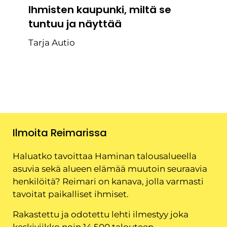
Ihmisten kaupunki, miltä se
tuntuu ja näyttää
Tarja Autio
Ilmoita Reimarissa
Haluatko tavoittaa Haminan talousalueella
asuvia sekä alueen elämää muutoin seuraavia
henkilöitä? Reimari on kanava, jolla varmasti
tavoitat paikalliset ihmiset.
Rakastettu ja odotettu lehti ilmestyy joka
keskiviikko noin 14 500 talouteen.