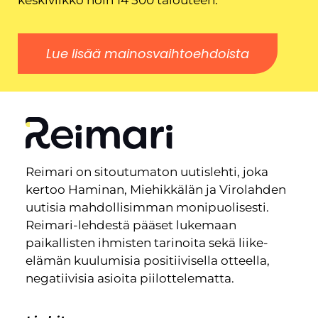
Lue lisää mainosvaihtoehdoista
Reimari on sitoutumaton uutislehti, joka
kertoo Haminan, Miehikkälän ja Virolahden
uutisia mahdollisimman monipuolisesti.
Reimari-lehdestä pääset lukemaan
paikallisten ihmisten tarinoita sekä liike-
elämän kuulumisia positiivisella otteella,
negatiivisia asioita piilottelematta.