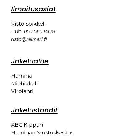
Ilmoitusasiat
Risto Soikkeli
Puh.
050 586 8429
risto@reimari.fi
Jakelualue
Hamina
Miehikkälä
Virolahti
Jakeluständit
ABC Kippari
Haminan S-ostoskeskus