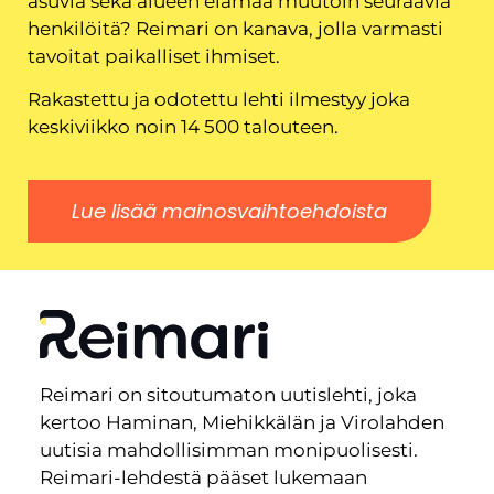
asuvia sekä alueen elämää muutoin seuraavia
henkilöitä? Reimari on kanava, jolla varmasti
tavoitat paikalliset ihmiset.
Rakastettu ja odotettu lehti ilmestyy joka
keskiviikko noin 14 500 talouteen.
Lue lisää mainosvaihtoehdoista
Reimari on sitoutumaton uutislehti, joka
kertoo Haminan, Miehikkälän ja Virolahden
uutisia mahdollisimman monipuolisesti.
Reimari-lehdestä pääset lukemaan