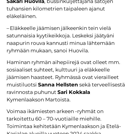
Sakari Huovila
, bussinkuljettajana satojen
tuhansien kilometrien taipaleen ajanut
eläkeläinen.
– Eläkkeelle jäämisen jälkeenkin tein vielä
satunnaisia kyytikeikkoja. Leskeksi jäätyäni
naapurin rouva kannusti minua lähtemään
ryhmään mukaan, sanoi Huovila.
Haminan ryhmän aihepiirejä ovat olleet mm.
sosiaaliset suhteet, kulttuuri ja eläkkeelle
jäämisen haasteet. Ryhmässä ovat vierailleet
muistiluotsi
Sanna Hellsten
sekä terveellisestä
ravinnosta puhunut
Sari Kokkala
Kymenlaakson Martoista.
Voimaa ikämiesten arkeen -ryhmät on
tarkoitettu 60 – 70-vuotiaille miehille.
Toimintaa kehitetään Kymenlaakson ja Etelä-
Karjalan alueilla vuoteen 2024 saakka.