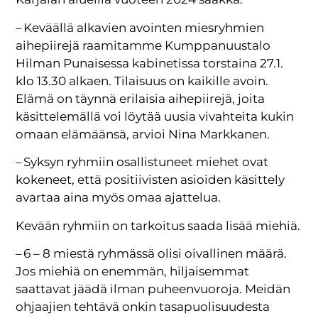
– Keväällä alkavien avointen miesryhmien
aihepiirejä raamitamme Kumppanuustalo
Hilman Punaisessa kabinetissa torstaina 27.1.
klo 13.30 alkaen. Tilaisuus on kaikille avoin.
Elämä on täynnä erilaisia aihepiirejä, joita
käsittelemällä voi löytää uusia vivahteita kukin
omaan elämäänsä, arvioi Nina Markkanen.
– Syksyn ryhmiin osallistuneet miehet ovat
kokeneet, että positiivisten asioiden käsittely
avartaa aina myös omaa ajattelua.
Kevään ryhmiin on tarkoitus saada lisää miehiä.
– 6 – 8 miestä ryhmässä olisi oivallinen määrä.
Jos miehiä on enemmän, hiljaisemmat
saattavat jäädä ilman puheenvuoroja. Meidän
ohjaajien tehtävä onkin tasapuolisuudesta