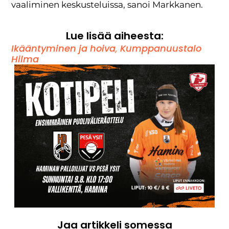
vaaliminen keskusteluissa, sanoi Markkanen.
Lue lisää aiheesta:
Ikääntyminen ja hoiva
,
Kumppanuustalo
Hilma
Jaa artikkeli somessa