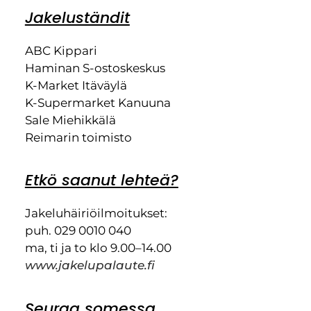
Jakeluständit
ABC Kippari
Haminan S-ostoskeskus
K-Market Itäväylä
K-Supermarket Kanuuna
Sale Miehikkälä
Reimarin toimisto
Etkö saanut lehteä?
Jakeluhäiriöilmoitukset:
puh. 029 0010 040
ma, ti ja to klo 9.00–14.00
www.jakelupalaute.fi
Seuraa somessa