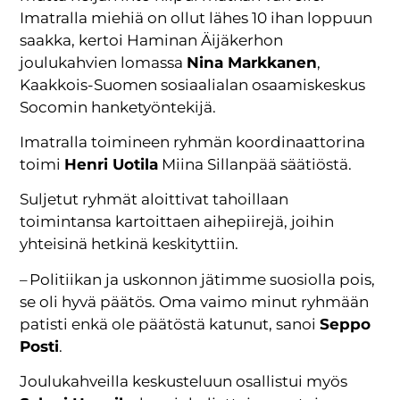
Imatralla miehiä on ollut lähes 10 ihan loppuun
saakka, kertoi Haminan Äijäkerhon
joulukahvien lomassa
Nina Markkanen
,
Kaakkois-Suomen sosiaalialan osaamiskeskus
Socomin hanketyöntekijä.
Imatralla toimineen ryhmän koordinaattorina
toimi
Henri Uotila
Miina Sillanpää säätiöstä.
Suljetut ryhmät aloittivat tahoillaan
toimintansa kartoittaen aihepiirejä, joihin
yhteisinä hetkinä keskityttiin.
– Politiikan ja uskonnon jätimme suosiolla pois,
se oli hyvä päätös. Oma vaimo minut ryhmään
patisti enkä ole päätöstä katunut, sanoi
Seppo
Posti
.
Joulukahveilla keskusteluun osallistui myös