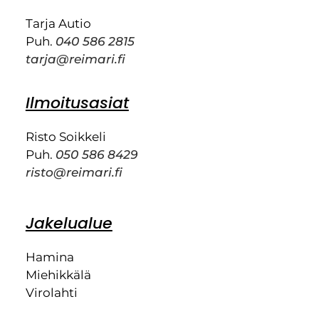
Tarja Autio
Puh.
040 586 2815
tarja@reimari.fi
Ilmoitusasiat
Risto Soikkeli
Puh.
050 586 8429
risto@reimari.fi
Jakelualue
Hamina
Miehikkälä
Virolahti