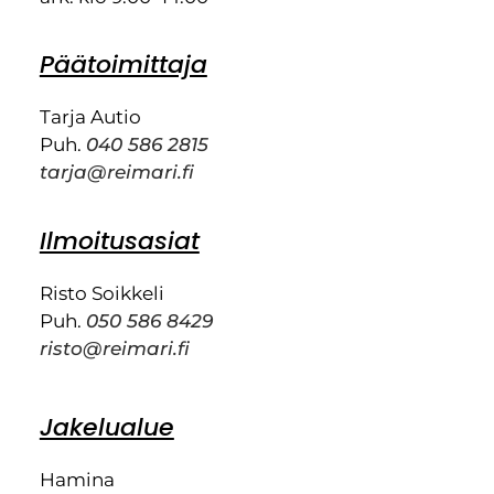
Päätoimittaja
Tarja Autio
Puh.
040 586 2815
tarja@reimari.fi
Ilmoitusasiat
Risto Soikkeli
Puh.
050 586 8429
risto@reimari.fi
Jakelualue
Hamina