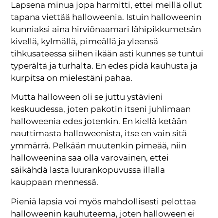
Lapsena minua jopa harmitti, ettei meillä ollut
tapana viettää halloweenia. Istuin halloweenin
kunniaksi aina hirviönaamari lähipikkumetsän
kivellä, kylmällä, pimeällä ja yleensä
tihkusateessa siihen ikään asti kunnes se tuntui
typerältä ja turhalta. En edes pidä kauhusta ja
kurpitsa on mielestäni pahaa.
Mutta halloween oli se juttu ystävieni
keskuudessa, joten pakotin itseni juhlimaan
halloweenia edes jotenkin. En kiellä ketään
nauttimasta halloweenista, itse en vain sitä
ymmärrä. Pelkään muutenkin pimeää, niin
halloweenina saa olla varovainen, ettei
säikähdä lasta luurankopuvussa illalla
kauppaan mennessä.
Pieniä lapsia voi myös mahdollisesti pelottaa
halloweenin kauhuteema, joten halloween ei