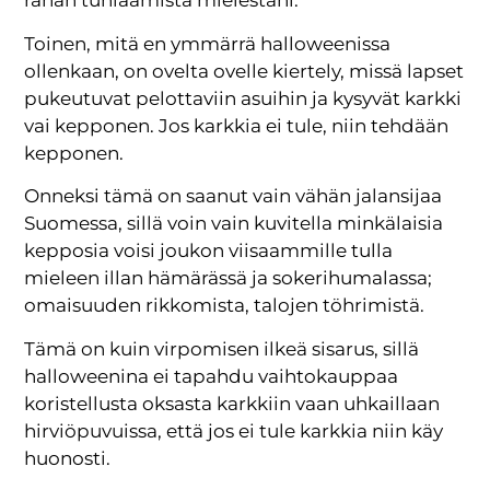
rahan tuhlaamista mielestäni.
Toinen, mitä en ymmärrä halloweenissa
ollenkaan, on ovelta ovelle kiertely, missä lapset
pukeutuvat pelottaviin asuihin ja kysyvät karkki
vai kepponen. Jos karkkia ei tule, niin tehdään
kepponen.
Onneksi tämä on saanut vain vähän jalansijaa
Suomessa, sillä voin vain kuvitella minkälaisia
kepposia voisi joukon viisaammille tulla
mieleen illan hämärässä ja sokerihumalassa;
omaisuuden rikkomista, talojen töhrimistä.
Tämä on kuin virpomisen ilkeä sisarus, sillä
halloweenina ei tapahdu vaihtokauppaa
koristellusta oksasta karkkiin vaan uhkaillaan
hirviöpuvuissa, että jos ei tule karkkia niin käy
huonosti.