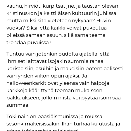
kauhu, hirviöt, kurpitsat jne. ja taustan olevan
kristinuskon ja kelttiläisen kulttuurin juhlissa,
mutta miksi sitä vietetään nykyään? Huvin
vuoksi? Siksi, että kaikki voivat pukeutua
bileissä samaan asuun, sillä sama teema
trendaa puvuissa?
Tuntuu vain jotenkin oudolta ajatella, että
ihmiset laittavat isojakin summia rahaa
koristeisiin, asuihin ja makeisiin potentiaalisesti
vain yhden viikonlopun ajaksi. Ja
halloweenkarkit ovat yleensä vain halpoja
karkkeja käärittynä teeman mukaiseen
pakkaukseen, jolloin niistä voi pyytää isompaa
summaa.
Toki näin on pääsiäismunissa ja muissa
sesonkimakeisissakin. Ihan turhaa kulutusta ja