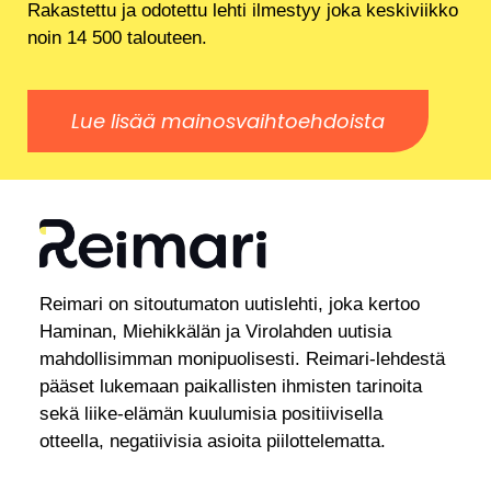
Rakastettu ja odotettu lehti ilmestyy joka keskiviikko
noin 14 500 talouteen.
Lue lisää mainosvaihtoehdoista
Reimari on sitoutumaton uutislehti, joka kertoo
Haminan, Miehikkälän ja Virolahden uutisia
mahdollisimman monipuolisesti. Reimari-lehdestä
pääset lukemaan paikallisten ihmisten tarinoita
sekä liike-elämän kuulumisia positiivisella
otteella, negatiivisia asioita piilottelematta.