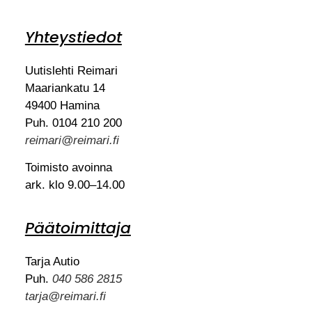
Yhteystiedot
Uutislehti Reimari
Maariankatu 14
49400 Hamina
Puh. 0104 210 200
reimari@reimari.fi
Toimisto avoinna
ark. klo 9.00–14.00
Päätoimittaja
Tarja Autio
Puh.
040 586 2815
tarja@reimari.fi