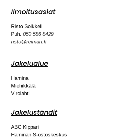
Ilmoitusasiat
Risto Soikkeli
Puh.
050 586 8429
risto@reimari.fi
Jakelualue
Hamina
Miehikkälä
Virolahti
Jakeluständit
ABC Kippari
Haminan S-ostoskeskus