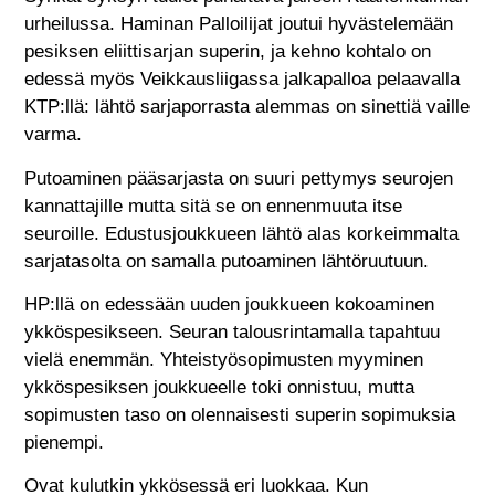
urheilussa. Haminan Palloilijat joutui hyvästelemään
pesiksen eliittisarjan superin, ja kehno kohtalo on
edessä myös Veikkausliigassa jalkapalloa pelaavalla
KTP:llä: lähtö sarjaporrasta alemmas on sinettiä vaille
varma.
Putoaminen pääsarjasta on suuri pettymys seurojen
kannattajille mutta sitä se on ennenmuuta itse
seuroille. Edustusjoukkueen lähtö alas korkeimmalta
sarjatasolta on samalla putoaminen lähtöruutuun.
HP:llä on edessään uuden joukkueen kokoaminen
ykköspesikseen. Seuran talousrintamalla tapahtuu
vielä enemmän. Yhteistyösopimusten myyminen
ykköspesiksen joukkueelle toki onnistuu, mutta
sopimusten taso on olennaisesti superin sopimuksia
pienempi.
Ovat kulutkin ykkösessä eri luokkaa. Kun