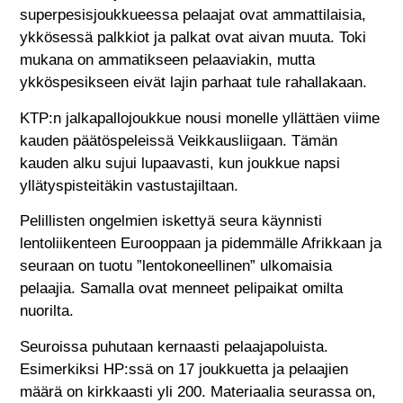
superpesisjoukkueessa pelaajat ovat ammattilaisia,
ykkösessä palkkiot ja palkat ovat aivan muuta. Toki
mukana on ammatikseen pelaaviakin, mutta
ykköspesikseen eivät lajin parhaat tule rahallakaan.
KTP:n jalkapallojoukkue nousi monelle yllättäen viime
kauden päätöspeleissä Veikkausliigaan. Tämän
kauden alku sujui lupaavasti, kun joukkue napsi
yllätyspisteitäkin vastustajiltaan.
Pelillisten ongelmien iskettyä seura käynnisti
lentoliikenteen Eurooppaan ja pidemmälle Afrikkaan ja
seuraan on tuotu ”lentokoneellinen” ulkomaisia
pelaajia. Samalla ovat menneet pelipaikat omilta
nuorilta.
Seuroissa puhutaan kernaasti pelaajapoluista.
Esimerkiksi HP:ssä on 17 joukkuetta ja pelaajien
määrä on kirkkaasti yli 200. Materiaalia seurassa on,