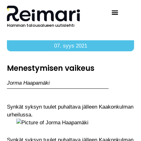
Haminan talousalueen uutislehti
Ilmoita Reimarissa
07. syys 2021
Menestymisen vaikeus
Jorma Haapamäki
Synkät syksyn tuulet puhaltava jälleen Kaakonkulman
urheilussa.
Synkät syksyn tuulet puhaltava jälleen Kaakonkulman