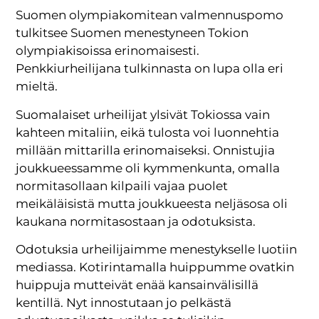
Suomen olympiakomitean valmennuspomo
tulkitsee Suomen menestyneen Tokion
olympiakisoissa erinomaisesti.
Penkkiurheilijana tulkinnasta on lupa olla eri
mieltä.
Suomalaiset urheilijat ylsivät Tokiossa vain
kahteen mitaliin, eikä tulosta voi luonnehtia
millään mittarilla erinomaiseksi. Onnistujia
joukkueessamme oli kymmenkunta, omalla
normitasollaan kilpaili vajaa puolet
meikäläisistä mutta joukkueesta neljäsosa oli
kaukana normitasostaan ja odotuksista.
Odotuksia urheilijaimme menestykselle luotiin
mediassa. Kotirintamalla huippumme ovatkin
huippuja mutteivät enää kansainvälisillä
kentillä. Nyt innostutaan jo pelkästä