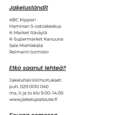
Jakeluständit
ABC Kippari
Haminan S-ostoskeskus
K-Market Itäväylä
K-Supermarket Kanuuna
Sale Miehikkälä
Reimarin toimisto
Etkö saanut lehteä?
Jakeluhäiriöilmoitukset:
puh. 029 0010 040
ma, ti ja to klo 9.00–14.00
www.jakelupalaute.fi