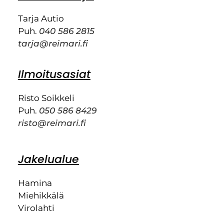
Tarja Autio
Puh.
040 586 2815
tarja@reimari.fi
Ilmoitusasiat
Risto Soikkeli
Puh.
050 586 8429
risto@reimari.fi
Jakelualue
Hamina
Miehikkälä
Virolahti