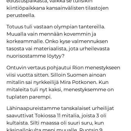
edustuspaikasta, vaikka se tulisikin
kiintiöpaikkana kansainvälisten tilastojen
perusteella.
Totuus tuli vastaan olympian tantereilla.
Muualla vain mennään kovemmin ja
korkeammalle. Onko kyse valmennuksen
tasosta vai materiaalista, jota urheilevasta
nuorisostamme löytyy?
Ontuvin vertaus pohjautui Rion menestykseen
viisi vuotta sitten. Silloin Suomen ainoan
mitalin sai nyrkkeilijä Mira Potkonen. Kun
mitaleita tuli nyt kaksi, menestyksemme on
tuplaten parempi.
Lähinaapureistamme tanskalaiset urheilijat
saavuttivat Tokiossa 11 mitalia, joista 3 oli
kultaista. Silti maassa oli suuri suru, kun
käsipallokulta meni muualle. Ruotsin 9