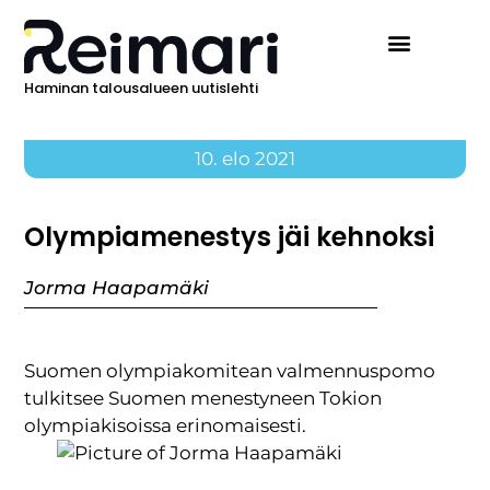
Haminan talousalueen uutislehti
Ilmoita Reimarissa
10. elo 2021
Olympiamenestys jäi kehnoksi
Jorma Haapamäki
Suomen olympiakomitean valmennuspomo
tulkitsee Suomen menestyneen Tokion
olympiakisoissa erinomaisesti.