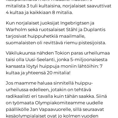
mitalista 3 tuli kultaisina, norjalaiset saavuttivat
4 kultaa ja kaikkiaan 8 mitalia.
Kun norjalaiset juoksijat Ingebrigtsen ja
Warholm sekä ruotsalaiset Ståhl ja Duplantis
tarjosivat huippuhetkiä maailmalle,
suomalaisten oli revittävä riemu pistesijoista.
Väkilukuunsa nähden Tokion paras urheilumaa
taisi olla Uusi-Seelanti, jonka 5-miljoonaisesta
kansasta löytyi huippuja moniin lähtöihin: 7
kultaa ja yhteensä 20 mitalia!
Jos maamme haluaa sinnitellä huippu-
urheilussa edelleen, jotakin on tehtävä
radikaalisti eri tavalla kuin tähän saakka. Siinä
on työmaata Olympiakomiteamme uudelle
päällikölle Jan Vapaavuorelle, sillä seuraavat
kesäolympialaiset ovat jo kolmen vuoden