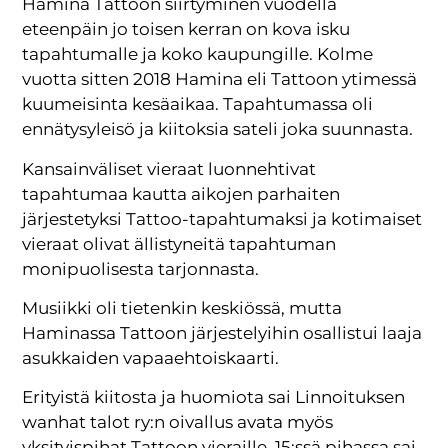
Hamina Tattoon siirtyminen vuodella
eteenpäin jo toisen kerran on kova isku
tapahtumalle ja koko kaupungille. Kolme
vuotta sitten 2018 Hamina eli Tattoon ytimessä
kuumeisinta kesäaikaa. Tapahtumassa oli
ennätysyleisö ja kiitoksia sateli joka suunnasta.
Kansainväliset vieraat luonnehtivat
tapahtumaa kautta aikojen parhaiten
järjestetyksi Tattoo-tapahtumaksi ja kotimaiset
vieraat olivat ällistyneitä tapahtuman
monipuolisesta tarjonnasta.
Musiikki oli tietenkin keskiössä, mutta
Haminassa Tattoon järjestelyihin osallistui laaja
asukkaiden vapaaehtoiskaarti.
Erityistä kiitosta ja huomiota sai Linnoituksen
wanhat talot ry:n oivallus avata myös
yksityispihat Tattoon vieraille. 15:ssä pihassa sai