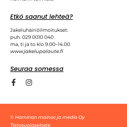
Etkö saanut lehteä?
Jakeluhäiriöilmoitukset:
puh. 029 0010 040
ma, ti ja to klo 9.00–14.00
www.jakelupalaute.fi
Seuraa somessa
©
Haminan mainos ja media Oy
Tietosuojaseloste