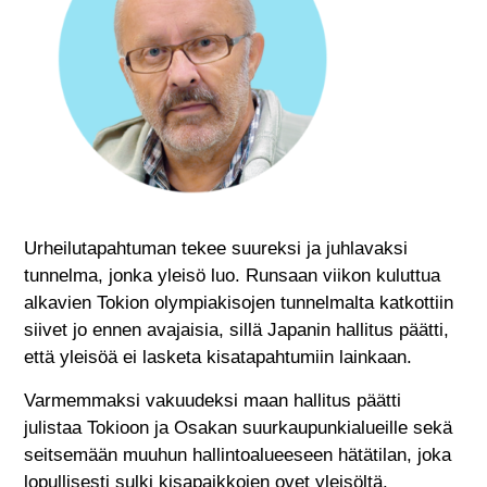
Urheilutapahtuman tekee suureksi ja juhlavaksi
tunnelma, jonka yleisö luo. Runsaan viikon kuluttua
alkavien Tokion olympiakisojen tunnelmalta katkottiin
siivet jo ennen avajaisia, sillä Japanin hallitus päätti,
että yleisöä ei lasketa kisatapahtumiin lainkaan.
Varmemmaksi vakuudeksi maan hallitus päätti
julistaa Tokioon ja Osakan suurkaupunkialueille sekä
seitsemään muuhun hallintoalueeseen hätätilan, joka
lopullisesti sulki kisapaikkojen ovet yleisöltä.