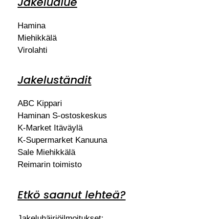
Jakelualue
Hamina
Miehikkälä
Virolahti
Jakeluständit
ABC Kippari
Haminan S-ostoskeskus
K-Market Itäväylä
K-Supermarket Kanuuna
Sale Miehikkälä
Reimarin toimisto
Etkö saanut lehteä?
Jakeluhäiriöilmoitukset: