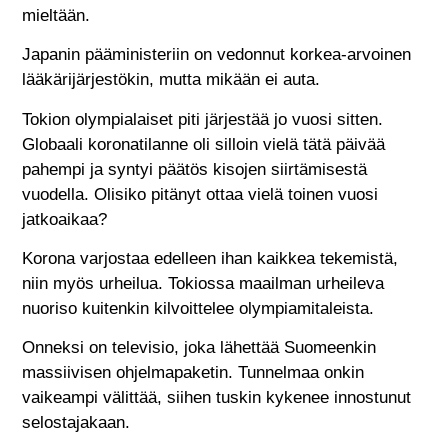
mieltään.
Japanin pääministeriin on vedonnut korkea-arvoinen
lääkärijärjestökin, mutta mikään ei auta.
Tokion olympialaiset piti järjestää jo vuosi sitten.
Globaali koronatilanne oli silloin vielä tätä päivää
pahempi ja syntyi päätös kisojen siirtämisestä
vuodella. Olisiko pitänyt ottaa vielä toinen vuosi
jatkoaikaa?
Korona varjostaa edelleen ihan kaikkea tekemistä,
niin myös urheilua. Tokiossa maailman urheileva
nuoriso kuitenkin kilvoittelee olympiamitaleista.
Onneksi on televisio, joka lähettää Suomeenkin
massiivisen ohjelmapaketin. Tunnelmaa onkin
vaikeampi välittää, siihen tuskin kykenee innostunut
selostajakaan.