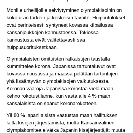
Monille urheilijoille selviytyminen olympiakisoihin on
koko uran tärkein ja keskeisin tavoite. Huipputulokset
ovat perinteisesti syntyneet kovassa kilpailussa
kansanjoukkojen kannustaessa. Tokiossa
kannustusta eivät valitettavasti saa
huippusuorituksetkaan.
Olympialaisten omituisten ratkaisujen taustalla
kummittelee korona. Japanissa tartuntaluvut ovat
kovassa nousussa ja maassa pelätään tartuntojen
yhä lisääntyvän olympiakisojen vaikutuksesta.
Koronan vaaroja Japanissa korostaa vielä maan
kehno rokotustilanne, kun vasta alle 4 % maan
kansalaisista on saanut koronarokotteen.
Yli 80 % japanilaisista vastustaa maan hallituksen
lailla kisojen järjestämistä, mutta Kansainvälinen
olympiakomitea eivätkä Japanin kisajärjestäjät muuta