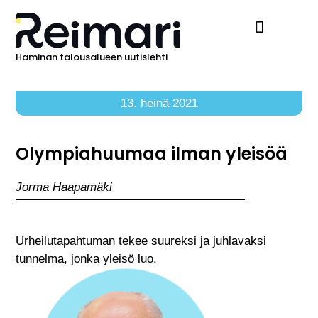
Haminan talousalueen uutislehti
Ilmoita Reimarissa
13. heinä 2021
Olympiahuumaa ilman yleisöä
Jorma Haapamäki
Urheilutapahtuman tekee suureksi ja juhlavaksi
tunnelma, jonka yleisö luo.