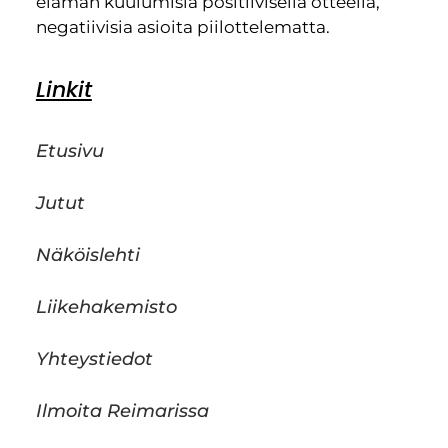
elämän kuulumisia positiivisella otteella,
negatiivisia asioita piilottelematta.
Linkit
Etusivu
Jutut
Näköislehti
Liikehakemisto
Yhteystiedot
Ilmoita Reimarissa