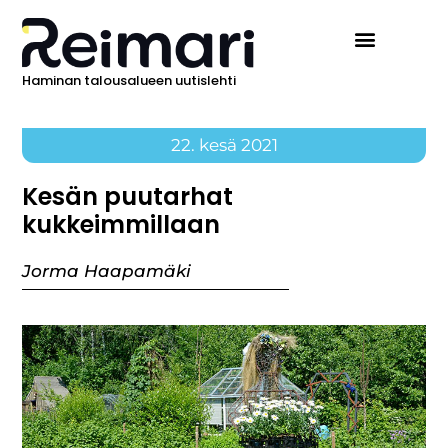
Haminan talousalueen uutislehti
22. kesä 2021
Kesän puutarhat
kukkeimmillaan
Jorma Haapamäki