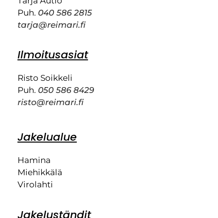
Tarja Autio
Puh.
040 586 2815
tarja@reimari.fi
Ilmoitusasiat
Risto Soikkeli
Puh.
050 586 8429
risto@reimari.fi
Jakelualue
Hamina
Miehikkälä
Virolahti
Jakeluständit