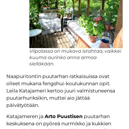
Vilpolassa on mukava istahtaa, vaikkei
kuuma aurinko anna armoa
sielläkään.
Naapuritontin puutarhan ratkaisuissa ovat
olleet mukana fengshui-koulukunnan opit.
Leila Katajameri kertoo juuri valmistuneensa
puutarhuriksikin, muttei aio jättää
päivätyötään.
Katajameren ja
Arto Puustisen
puutarhan
keskuksena on pyöreä nurmikko ja kukkien