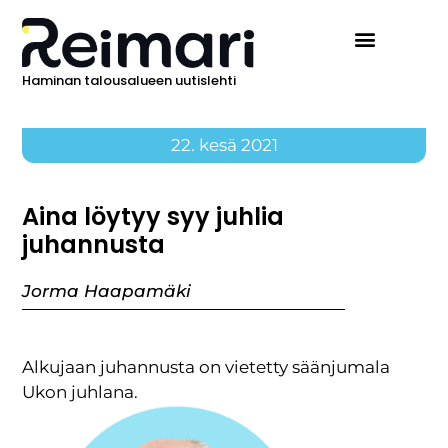
Haminan talousalueen uutislehti
22. kesä 2021
Aina löytyy syy juhlia
juhannusta
Jorma Haapamäki
Alkujaan juhannusta on vietetty säänjumala
Ukon juhlana.