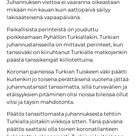
Juhannuksen viettoa ei vaaranna oikeastaan
mikään niin kauan kuin aattopäivä säilyy
lakisääteisenä vapaapäivänä.
Paikallisista perinteistä on jouduttu
poikkeamaan Pyhällön Turkiallakin. Turkian
juhannustansseilla on mittavat perinteet, kun
tanssiväki on kiiruhtanut Turkialle matkojenkin
päästä tanssikengät kiillotettuina.
Koronan paineissa Turkian Tuiskeen väki päätti
kuitenkin jo toisena perättäisenä vuotena jättää
juhannustanssit tanssimatta, sillä turvavälien ja
etäisyyksien pitäminen olisi noissa bileissä ollut
vitsi ja täysin mahdotonta.
Päätös tanssittomasta juhannuksesta tehtiin
Turkialla joitakin viikkoja sitten. Tänä päivänä
päätös saattaisi olla toinen koronatilanteen