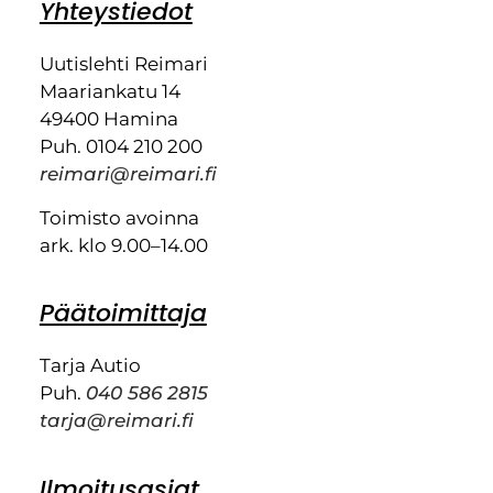
Yhteystiedot
Uutislehti Reimari
Maariankatu 14
49400 Hamina
Puh. 0104 210 200
reimari@reimari.fi
Toimisto avoinna
ark. klo 9.00–14.00
Päätoimittaja
Tarja Autio
Puh.
040 586 2815
tarja@reimari.fi
Ilmoitusasiat