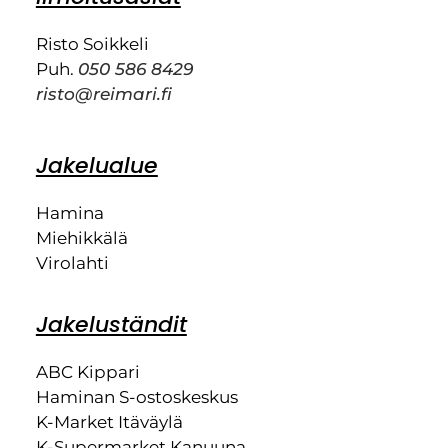
Risto Soikkeli
Puh.
050 586 8429
risto@reimari.fi
Jakelualue
Hamina
Miehikkälä
Virolahti
Jakeluständit
ABC Kippari
Haminan S-ostoskeskus
K-Market Itäväylä
K-Supermarket Kanuuna