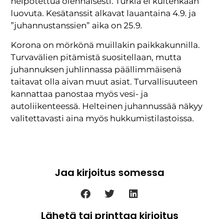
helpotettua olennaisesti. Turkia ei kuitenkaan
luovuta. Kesätanssit alkavat lauantaina 4.9. ja
”juhannustanssien” aika on 25.9.
Korona on mörkönä muillakin paikkakunnilla.
Turvavälien pitämistä suositellaan, mutta
juhannuksen juhlinnassa päällimmäisenä
taitavat olla aivan muut asiat. Turvallisuuteen
kannattaa panostaa myös vesi- ja
autoliikenteessä. Helteinen juhannussää näkyy
valitettavasti aina myös hukkumistilastoissa.
Jaa kirjoitus somessa
Lähetä tai printtaa kirjoitus