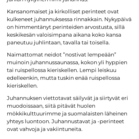
Kansanomaiset ja kirkolliset perinteet ovat
kulkeneet juhannuksessa rinnakkain. Nykypäivä
on himmentänyt perinteiden arvostusta, sillä
keskikesän valoisimpana aikana koko kansa
paneutuu juhlintaan, tavalla tai toisella.
Naimattomat neidot ”nostivat lempeään”
muinoin juhannussaunassa, kokon yli hyppien
tai ruispellossa kieriskellen. Lempi leiskuu
edelleenkin, mutta tuskin enää ruispellossa
kieriskellen.
Juhannuksen viettotavat säilyvät ja siirtyvät eri
muodoissaan, siitä pitävät huolen
mökkikulttuurimme ja suomalaisten läheinen
yhteys luontoon. Juhannustavat ja -perinteet
ovat vahvoja ja vakiintuneita.