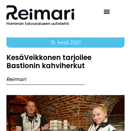
Haminan talousalueen uutislehti
15. kesä 2021
KesäVeikkonen tarjoilee
Bastionin kahviherkut
Reimari