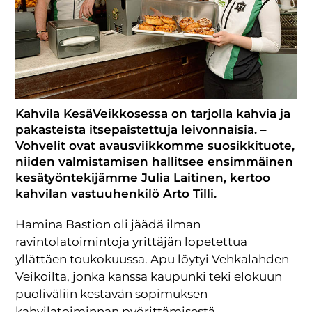
Kahvila KesäVeikkosessa on tarjolla kahvia ja
pakasteista itsepaistettuja leivonnaisia. –
Vohvelit ovat avausviikkomme suosikkituote,
niiden valmistamisen hallitsee ensimmäinen
kesätyöntekijämme Julia Laitinen, kertoo
kahvilan vastuuhenkilö Arto Tilli.
Hamina Bastion oli jäädä ilman
ravintolatoimintoja yrittäjän lopetettua
yllättäen toukokuussa. Apu löytyi Vehkalahden
Veikoilta, jonka kanssa kaupunki teki elokuun
puoliväliin kestävän sopimuksen
kahvilatoiminnan pyörittämisestä.