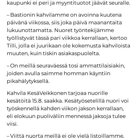
kaupunki ei peri ja myyntituotot jäävät seuralle.
– Bastionin kahvilamme on avoinna kuutena
päivänä viikossa, siis joka päivä maanantaita
lukuunottamatta. Nuoret työntekijämme
työllistyvät tässä pari viikkoa kerrallaan, kertoo
Tilli, jolla ei juurikaan ole kokemusta kahviloista
muuten, kuin tiskin asiakaspuolelta.
– On meillä seuraväessä tosi ammattilaisiakin,
joiden avulla saimme homman käyntiin
pikahälytyksellä.
Kahvila KesäVeikkonen tarjoaa nuorille
kesätöitä 15.8. saakka. Kesätyösetelillä nuori voi
työskennellä kahden viikon jakson kerrallaan,
eli elokuun puoliväliin mennessä jaksoja tulee
viisi.
– Viittä nuorta meillä ei ole vielä listoillamme.