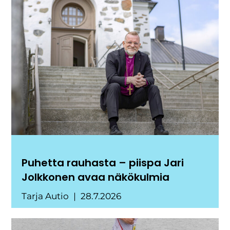
Puhetta rauhasta – piispa Jari
Jolkkonen avaa näkökulmia
Tarja Autio
28.7.2026