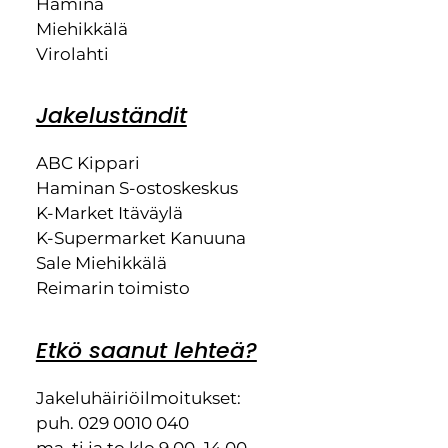
Hamina
Miehikkälä
Virolahti
Jakeluständit
ABC Kippari
Haminan S-ostoskeskus
K-Market Itäväylä
K-Supermarket Kanuuna
Sale Miehikkälä
Reimarin toimisto
Etkö saanut lehteä?
Jakeluhäiriöilmoitukset:
puh. 029 0010 040
ma, ti ja to klo 9.00–14.00