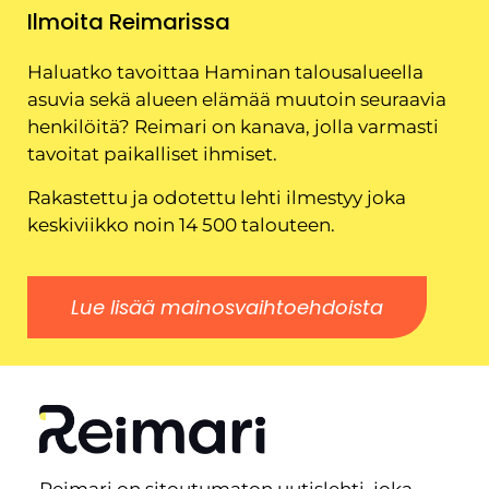
Ilmoita Reimarissa
Haluatko tavoittaa Haminan talousalueella
asuvia sekä alueen elämää muutoin seuraavia
henkilöitä? Reimari on kanava, jolla varmasti
tavoitat paikalliset ihmiset.
Rakastettu ja odotettu lehti ilmestyy joka
keskiviikko noin 14 500 talouteen.
Lue lisää mainosvaihtoehdoista
Reimari on sitoutumaton uutislehti, joka