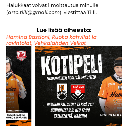
Halukkaat voivat ilmoittautua minulle
(
arto.tilli@gmail.com
), viestittää Tilli.
Lue lisää aiheesta:
Hamina Bastioni
,
Ruoka kahvilat ja
ravintolat
,
Vehkalahden Veikot