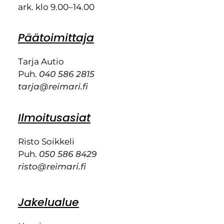
ark. klo 9.00–14.00
Päätoimittaja
Tarja Autio
Puh.
040 586 2815
tarja@reimari.fi
Ilmoitusasiat
Risto Soikkeli
Puh.
050 586 8429
risto@reimari.fi
Jakelualue