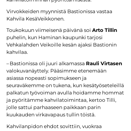
Virvokkeiden myynnistä Bastionissa vastaa
Kahvila KesäVeikkonen.
Toukokuun viimeisenä päivänä soi
Arto Tillin
puhelin, kun Haminan kaupunki tarjosi
Vehkalahden Veikoille kesän ajaksi Bastionin
kahvilaa.
– Bastionissa oli juuri alkamassa
Rauli Virtasen
valokuvanäyttely. Pääsimme etenemään
asiassa nopeasti sopimukseen ja
seuraväkemme on tukena, kun kesätyöseteleillä
palkatun työvoiman avulla hoidamme hommat
ja pyöritämme kahvilatoimintaa, kertoo Tilli,
jolle sattui parhaaseen paikkaan parin
kuukauden virkavapaus tullin töistä.
Kahvilanpidon ehdot sovittiin, vuokraa