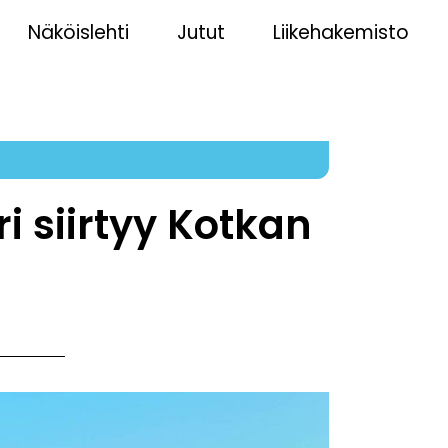
Näköislehti
Jutut
Liikehakemisto
1
i siirtyy Kotkan