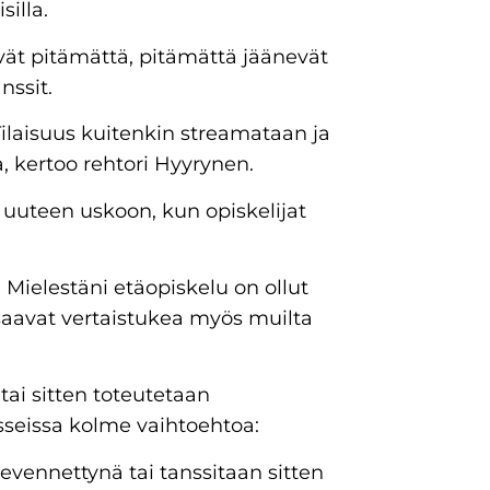
illa.
vät pitämättä, pitämättä jäänevät
nssit.
. Tilaisuus kuitenkin streamataan ja
 kertoo rehtori Hyyrynen.
uteen uskoon, kun opiskelijat
. Mielestäni etäopiskelu on ollut
 saavat vertaistukea myös muilta
ai sitten toteutetaan
sseissa kolme vaihtoehtoa:
kevennettynä tai tanssitaan sitten