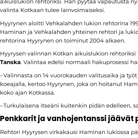
aikuislukion rehtoriksi. Hän pyytää vapautusta ny
valinta Kotkaan tulee lainvoimaiseksi.
Hyyrynen aloitti Vehkalahden lukion rehtorina 19
Haminan ja Vehkalahden yhteinen rehtori ja lukioid
rehtorina Hyyrynen on toiminut 2004 alkaen.
Hyyrysen valinnan Kotkan aikuislukion rehtoriksi
Tanska
. Valintaa edelsi normaali hakuprosessi ha
– Valinnasta on 14 vuorokauden valitusaika ja ty
koeajalla, kertoo Hyyrynen, joka on hoitanut Ham
koko ajan Kotkassa.
– Turkulaisena itseäni kuitenkin pidän edelleen, 
Penkkarit ja vanhojentanssi jäävät
Rehtori Hyyrysen virkakausi Haminan lukiossa 