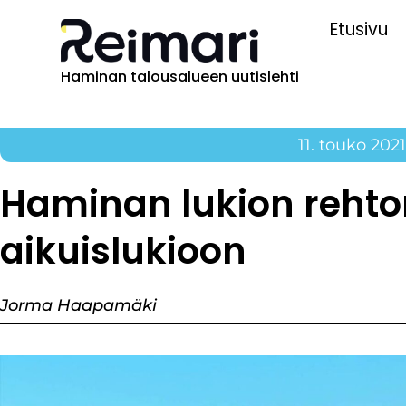
Etusivu
Haminan talousalueen uutislehti
11. touko 202
Haminan lukion rehtor
aikuislukioon
Jorma Haapamäki