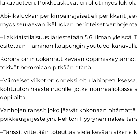
lukuvuoteen. Poikkeuskevät on ollut myös lukiolais
Abi-ikäluokan penkinpainajaiset eli penkkarit jää
myös seuraavan ikäluokan perinteiset vanhojenta
– Lakkiaistilaisuus järjestetään 5.6. ilman yleisöä
esitetään Haminan kaupungin youtube-kanavalla,
Korona on muokannut kevään oppimiskäytännöt u
tekivät hommiaan pitkään etänä.
– Viimeiset viikot on onneksi oltu lähiopetuksessa
kohtuuton haaste nuorille, jotka normaalioloissa
oppilailta.
Vanhojen tanssit joko jäävät kokonaan pitämättä t
poikkeusjärjestelyin. Rehtori Hyyrynen näkee tan
– Tanssit yritetään toteuttaa vielä kevään aikana 