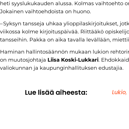
heti syyslukukauden alussa. Kolmas vaihtoehto on,
Jokainen vaihtoehdoista on huono.
– Syksyn tansseja uhkaa ylioppilaskirjoitukset, jotka
viikossa kolme kirjoituspäivää. Riittääkö opiskelij
tansseihin. Pakka on aika tavalla levällään, miett
Haminan hallintosäännön mukaan lukion rehtorin
on muutosjohtaja
Liisa Koski-Lukkari
. Ehdokkaid
valiokunnan ja kaupunginhallituksen edustajia.
Lue lisää aiheesta:
Lukio
,