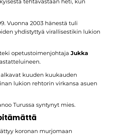
kyisestä tehtävästään heti, kun
99. Vuonna 2003 hänestä tuli
en yhdistyttyä virallisestikin lukion
 teki opetustoimenjohtaja
Jukka
astatteluineen.
öt alkavat kuuden kuukauden
inan lukion rehtorin virkansa asuen
sanoo Turussa syntynyt mies.
 pitämättä
päättyy koronan murjomaan