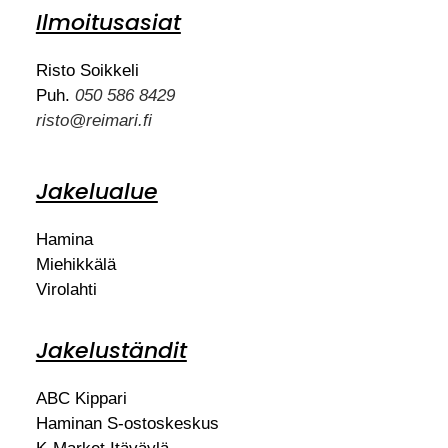
Ilmoitusasiat
Risto Soikkeli
Puh.
050 586 8429
risto@reimari.fi
Jakelualue
Hamina
Miehikkälä
Virolahti
Jakeluständit
ABC Kippari
Haminan S-ostoskeskus