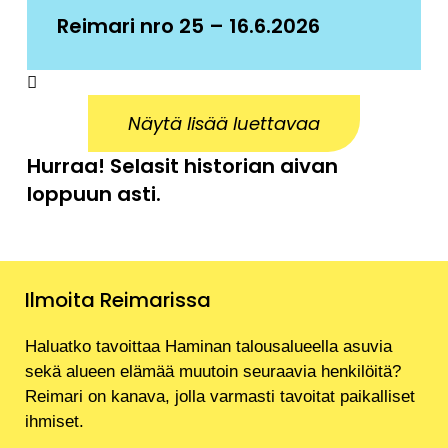
Reimari nro 25 – 16.6.2026
Näytä lisää luettavaa
Hurraa! Selasit historian aivan
loppuun asti.
Ilmoita Reimarissa
Haluatko tavoittaa Haminan talousalueella asuvia
sekä alueen elämää muutoin seuraavia henkilöitä?
Reimari on kanava, jolla varmasti tavoitat paikalliset
ihmiset.