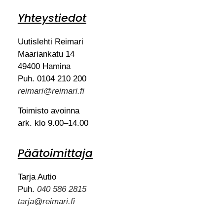
Yhteystiedot
Uutislehti Reimari
Maariankatu 14
49400 Hamina
Puh. 0104 210 200
reimari@reimari.fi
Toimisto avoinna
ark. klo 9.00–14.00
Päätoimittaja
Tarja Autio
Puh.
040 586 2815
tarja@reimari.fi