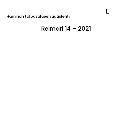
Haminan talousalueen uutislehti
Reimari 14 – 2021
Ilmoita Reimarissa