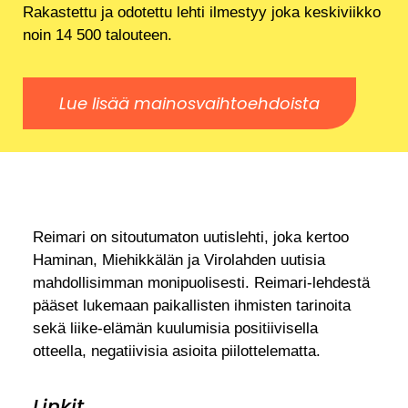
Rakastettu ja odotettu lehti ilmestyy joka keskiviikko
noin 14 500 talouteen.
Lue lisää mainosvaihtoehdoista
Reimari on sitoutumaton uutislehti, joka kertoo
Haminan, Miehikkälän ja Virolahden uutisia
mahdollisimman monipuolisesti. Reimari-lehdestä
pääset lukemaan paikallisten ihmisten tarinoita
sekä liike-elämän kuulumisia positiivisella
otteella, negatiivisia asioita piilottelematta.
Linkit