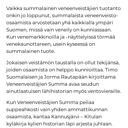
Vaikka summalainen veneenveistäjien tuotanto
onkin jo loppunut, summalaista veneenveisto-
osaamista arvostetaan yhä kaikkialla ympäri
Suomen, missä vain veneily on kunniassaan.
Kun venemarkkinoilla ja -näyttelyissä törmää
venekaunottareen, usein kyseessä on
summalainen tuote.
Jokaisen veistämön taustalla on ollut tekijänsä,
joiden osaamista on helppo kunnioittaa. Timo
Suomalaisen ja Jorma Rautapään kirjoittama
Veneenveistäjien Summa avaa seudun
ainutlaatuisen lähihistorian myös ventovieraille.
Kun Veneenveistäjien Summa peilaa
suppeahkosti vain yhden ammattikunnan
osaamista, kantaa Kannusjärvi – Kitulan
kyläkirja kylien historian läpi arjesta juhlaan.