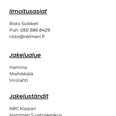
Ilmoitusasiat
Risto Soikkeli
Puh.
050 586 8429
risto@reimari.fi
Jakelualue
Hamina
Miehikkälä
Virolahti
Jakeluständit
ABC Kippari
Haminan S-ostoskeskus