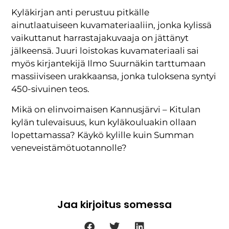
Kyläkirjan anti perustuu pitkälle
ainutlaatuiseen kuvamateriaaliin, jonka kylissä
vaikuttanut harrastajakuvaaja on jättänyt
jälkeensä. Juuri loistokas kuvamateriaali sai
myös kirjantekijä Ilmo Suurnäkin tarttumaan
massiiviseen urakkaansa, jonka tuloksena syntyi
450-sivuinen teos.
Mikä on elinvoimaisen Kannusjärvi – Kitulan
kylän tulevaisuus, kun kyläkouluakin ollaan
lopettamassa? Käykö kylille kuin Summan
veneveistämötuotannolle?
Jaa kirjoitus somessa