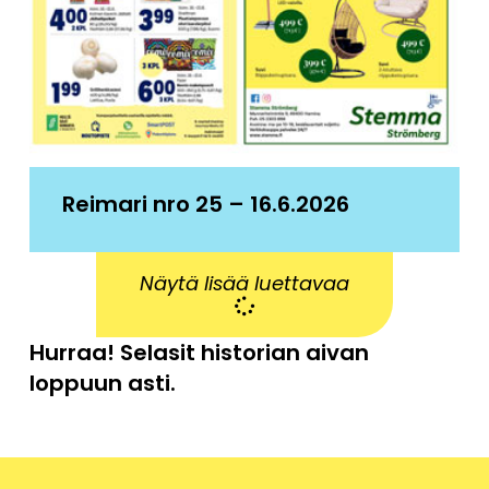
Reimari nro 25 – 16.6.2026
Näytä lisää luettavaa
Hurraa! Selasit historian aivan
loppuun asti.