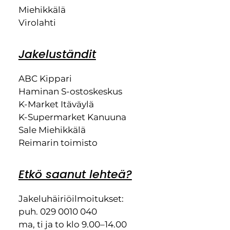
Miehikkälä
Virolahti
Jakeluständit
ABC Kippari
Haminan S-ostoskeskus
K-Market Itäväylä
K-Supermarket Kanuuna
Sale Miehikkälä
Reimarin toimisto
Etkö saanut lehteä?
Jakeluhäiriöilmoitukset:
puh. 029 0010 040
ma, ti ja to klo 9.00–14.00