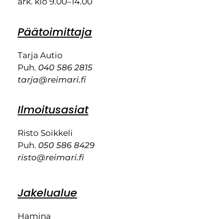
ark. klo 9.00–14.00
Päätoimittaja
Tarja Autio
Puh.
040 586 2815
tarja@reimari.fi
Ilmoitusasiat
Risto Soikkeli
Puh.
050 586 8429
risto@reimari.fi
Jakelualue
Hamina