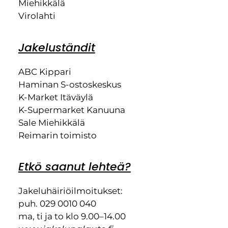
Miehikkälä
Virolahti
Jakeluständit
ABC Kippari
Haminan S-ostoskeskus
K-Market Itäväylä
K-Supermarket Kanuuna
Sale Miehikkälä
Reimarin toimisto
Etkö saanut lehteä?
Jakeluhäiriöilmoitukset:
puh. 029 0010 040
ma, ti ja to klo 9.00–14.00