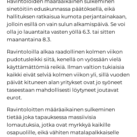
Ravintoloiden määräaikainen sulkeminen
sinetöitiin eduskunnassa päätöksellä, eikä
hallituksen ratkaisua kumota perjantainakaan,
jolloin esillä on vain sulun alkamispäivä. Se voi
olla jo lauantaita vasten yöllä 6.3. tai sitten
maanantaina 8.3.
Ravintoloilla alkaa raadollinen kolmen viikon
pudotusleikki siitä, kenellä on vyössään vielä
käyttämättömiä reikiä. Ilman valtion tukiaisia
kaikki eivät selviä kolmen viikon yli, sillä vuoden
päivät kituneen alan yritykset ovat jo syöneet
taseestaan mahdollisesti löytyneet joutavat
eurot.
Ravintoloitten määräaikainen sulkeminen
tietää joka tapauksessa massiivisia
lomautuksia, jotka ovat myrkkyä kaikille
osapuolille, eikä vähiten matalapalkkaiselle