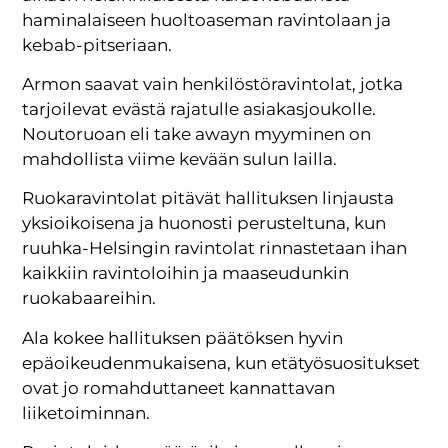
haminalaiseen huoltoaseman ravintolaan ja
kebab-pitseriaan.
Armon saavat vain henkilöstöravintolat, jotka
tarjoilevat evästä rajatulle asiakasjoukolle.
Noutoruoan eli take awayn myyminen on
mahdollista viime kevään sulun lailla.
Ruokaravintolat pitävät hallituksen linjausta
yksioikoisena ja huonosti perusteltuna, kun
ruuhka-Helsingin ravintolat rinnastetaan ihan
kaikkiin ravintoloihin ja maaseudunkin
ruokabaareihin.
Ala kokee hallituksen päätöksen hyvin
epäoikeudenmukaisena, kun etätyösuositukset
ovat jo romahduttaneet kannattavan
liiketoiminnan.