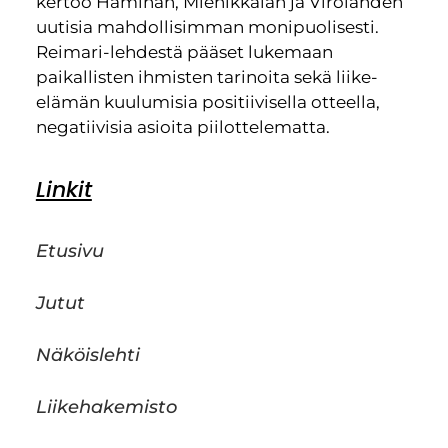
kertoo Haminan, Miehikkälän ja Virolahden
uutisia mahdollisimman monipuolisesti.
Reimari-lehdestä pääset lukemaan
paikallisten ihmisten tarinoita sekä liike-
elämän kuulumisia positiivisella otteella,
negatiivisia asioita piilottelematta.
Linkit
Etusivu
Jutut
Näköislehti
Liikehakemisto