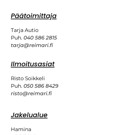
Päätoimittaja
Tarja Autio
Puh.
040 586 2815
tarja@reimari.fi
Ilmoitusasiat
Risto Soikkeli
Puh.
050 586 8429
risto@reimari.fi
Jakelualue
Hamina