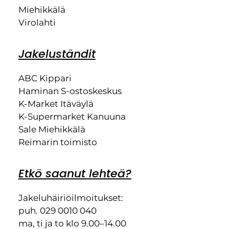
Miehikkälä
Virolahti
Jakeluständit
ABC Kippari
Haminan S-ostoskeskus
K-Market Itäväylä
K-Supermarket Kanuuna
Sale Miehikkälä
Reimarin toimisto
Etkö saanut lehteä?
Jakeluhäiriöilmoitukset:
puh. 029 0010 040
ma, ti ja to klo 9.00–14.00