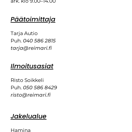
ark. klo 9.00–14.00
Päätoimittaja
Tarja Autio
Puh.
040 586 2815
tarja@reimari.fi
Ilmoitusasiat
Risto Soikkeli
Puh.
050 586 8429
risto@reimari.fi
Jakelualue
Hamina