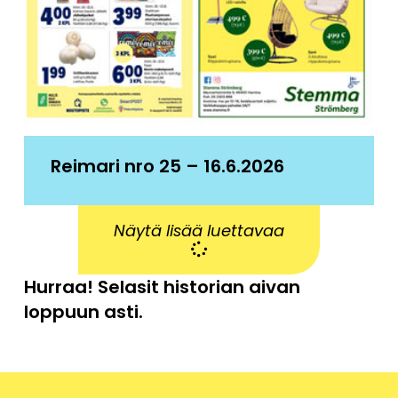
Reimari nro 25 – 16.6.2026
Näytä lisää luettavaa
Hurraa! Selasit historian aivan
loppuun asti.