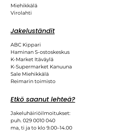
Miehikkälä
Virolahti
Jakeluständit
ABC Kippari
Haminan S-ostoskeskus
K-Market Itäväylä
K-Supermarket Kanuuna
Sale Miehikkälä
Reimarin toimisto
Etkö saanut lehteä?
Jakeluhäiriöilmoitukset:
puh. 029 0010 040
ma, ti ja to klo 9.00–14.00