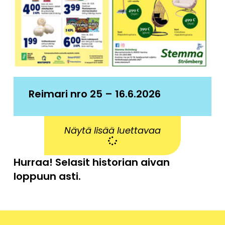
Reimari nro 25 – 16.6.2026
Näytä lisää luettavaa
Hurraa! Selasit historian aivan
loppuun asti.