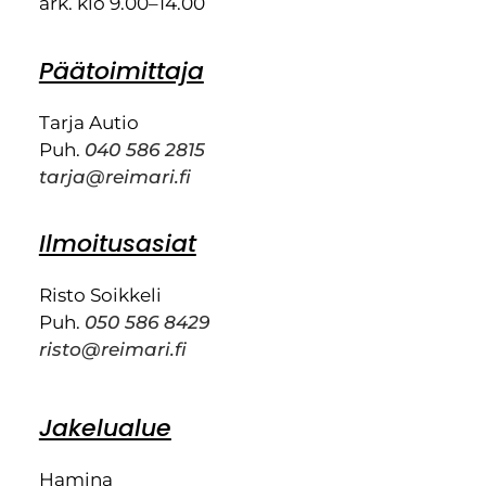
ark. klo 9.00–14.00
Päätoimittaja
Tarja Autio
Puh.
040 586 2815
tarja@reimari.fi
Ilmoitusasiat
Risto Soikkeli
Puh.
050 586 8429
risto@reimari.fi
Jakelualue
Hamina