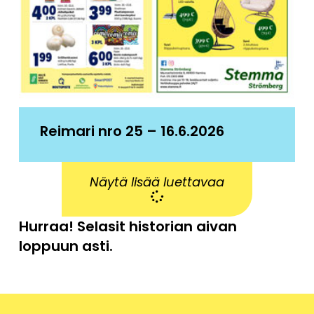
Reimari nro 25 – 16.6.2026
Näytä lisää luettavaa
Hurraa! Selasit historian aivan
loppuun asti.