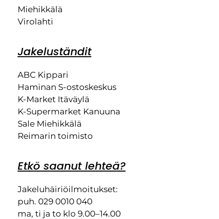
Miehikkälä
Virolahti
Jakeluständit
ABC Kippari
Haminan S-ostoskeskus
K-Market Itäväylä
K-Supermarket Kanuuna
Sale Miehikkälä
Reimarin toimisto
Etkö saanut lehteä?
Jakeluhäiriöilmoitukset:
puh. 029 0010 040
ma, ti ja to klo 9.00–14.00