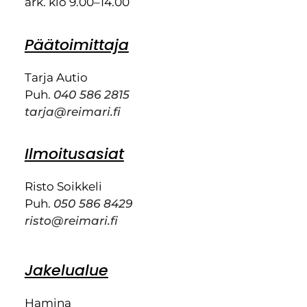
ark. klo 9.00–14.00
Päätoimittaja
Tarja Autio
Puh.
040 586 2815
tarja@reimari.fi
Ilmoitusasiat
Risto Soikkeli
Puh.
050 586 8429
risto@reimari.fi
Jakelualue
Hamina