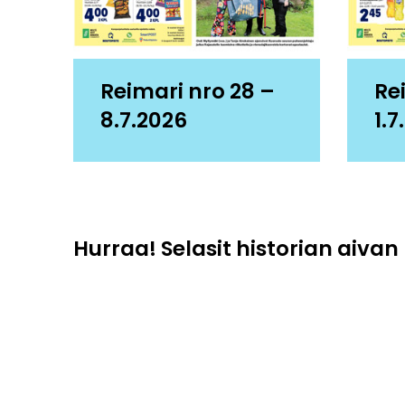
Reimari nro 28 –
Re
8.7.2026
1.7
Hurraa! Selasit historian aivan