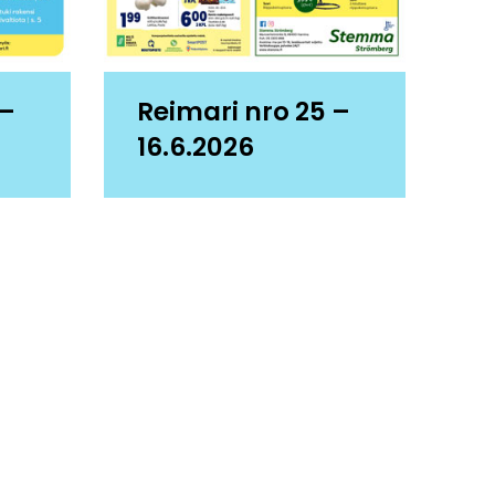
 –
Reimari nro 25 –
16.6.2026