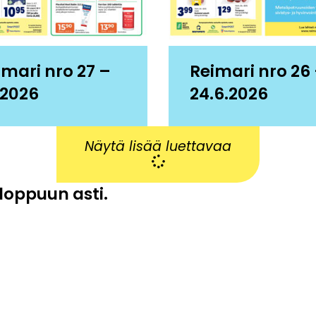
imari nro 27 –
Reimari nro 26
.2026
24.6.2026
Näytä lisää luettavaa
 loppuun asti.