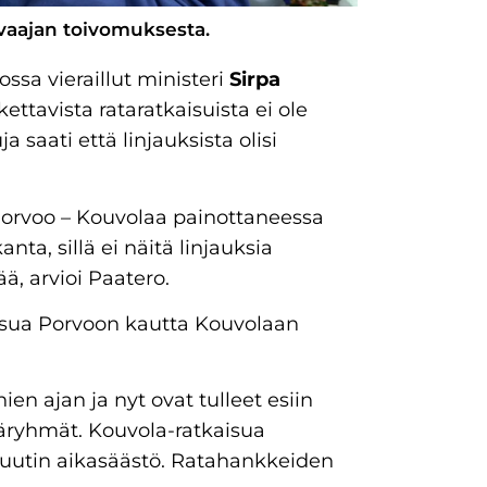
vaajan toivomuksesta.
a vieraillut ministeri
Sirpa
ettavista rataratkaisuista ei ole
a saati että linjauksista olisi
 Porvoo – Kouvolaa painottaneessa
anta, sillä ei näitä linjauksia
ä, arvioi Paatero.
isua Porvoon kautta Kouvolaan
en ajan ja nyt ovat tulleet esiin
äryhmät. Kouvola-ratkaisua
uutin aikasäästö. Ratahankkeiden