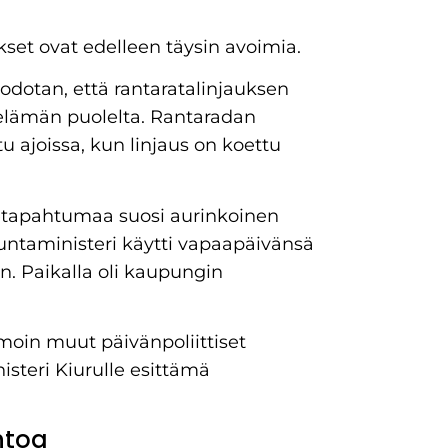
set ovat edelleen täysin avoimia.
 odotan, että rantaratalinjauksen
oelämän puolelta. Rantaradan
u ajoissa, kun linjaus on koettu
etapahtumaa suosi aurinkoinen
Kuntaministeri käytti vapaapäivänsä
. Paikalla oli kaupungin
amoin muut päivänpoliittiset
steri Kiurulle esittämä
htoa