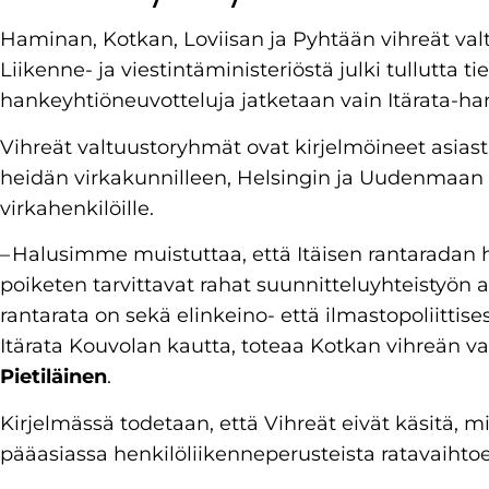
Haminan, Kotkan, Loviisan ja Pyhtään vihreät va
Liikenne- ja viestintäministeriöstä julki tullutta tie
hankeyhtiöneuvotteluja jatketaan vain Itärata-ha
Vihreät valtuustoryhmät ovat kirjelmöineet asiasta
heidän virkakunnilleen, Helsingin ja Uudenmaan 
virkahenkilöille.
– Halusimme muistuttaa, että Itäisen rantaradan h
poiketen tarvittavat rahat suunnitteluyhteistyön al
rantarata on sekä elinkeino- että ilmastopoliittis
Itärata Kouvolan kautta, toteaa Kotkan vihreän 
Pietiläinen
.
Kirjelmässä todetaan, että Vihreät eivät käsitä, 
pääasiassa henkilöliikenneperusteista ratavaihto