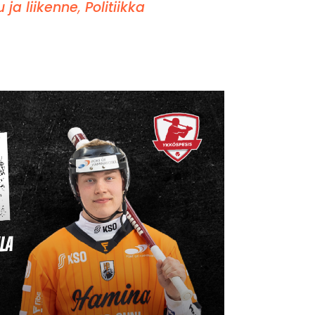
u ja liikenne
,
Politiikka