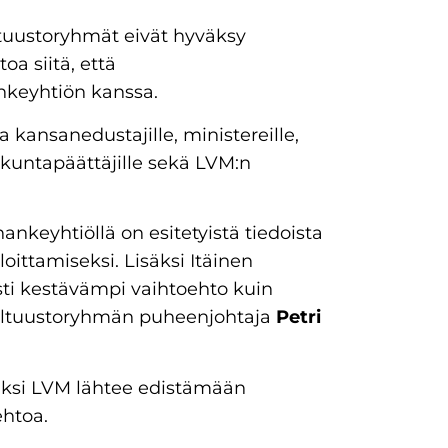
ltuustoryhmät eivät hyväksy
toa siitä, että
nkeyhtiön kanssa.
 kansanedustajille, ministereille,
kuntapäättäjille sekä LVM:n
ankeyhtiöllä on esitetyistä tiedoista
oittamiseksi. Lisäksi Itäinen
esti kestävämpi vaihtoehto kuin
valtuustoryhmän puheenjohtaja
Petri
miksi LVM lähtee edistämään
ehtoa.