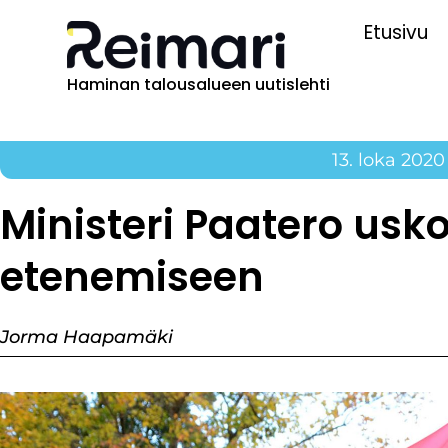
Etusivu
Haminan talousalueen uutislehti
13. loka 2020
Ministeri Paatero usk
etenemiseen
Jorma Haapamäki