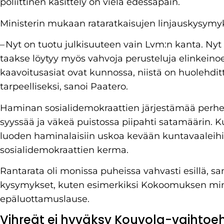
poliittinen käsittely on vielä edessäpäin.
Ministerin mukaan rataratkaisujen linjauskysymyk
– Nyt on tuotu julkisuuteen vain Lvm:n kanta. Nyt
taakse löytyy myös vahvoja perusteluja elinkein
kaavoitusasiat ovat kunnossa, niistä on huolehditt
tarpeelliseksi, sanoi Paatero.
Haminan sosialidemokraattien järjestämää perh
syyssää ja väkeä puistossa piipahti satamäärin. 
luoden haminalaisiin uskoa kevään kuntavaaleihin
sosialidemokraattien kerma.
Rantarata oli monissa puheissa vahvasti esillä, s
kysymykset, kuten esimerkiksi Kokoomuksen mini
epäluottamuslause.
Vihreät ei hyväksy Kouvola-vaihtoe