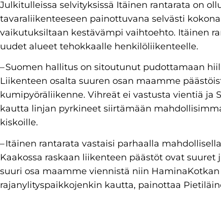
Julkitulleissa selvityksissä Itäinen rantarata on ol
tavaraliikenteeseen painottuvana selvästi kokonais-
vaikutuksiltaan kestävämpi vaihtoehto. Itäinen ra
uudet alueet tehokkaalle henkilöliikenteelle.
– Suomen hallitus on sitoutunut pudottamaan hiili
Liikenteen osalta suuren osan maamme päästöist
kumipyöräliikenne. Vihreät ei vastusta vientiä ja
kautta linjan pyrkineet siirtämään mahdollisimm
kiskoille.
– Itäinen rantarata vastaisi parhaalla mahdollisel
Kaakossa raskaan liikenteen päästöt ovat suuret 
suuri osa maamme viennistä niin HaminaKotkan
rajanylityspaikkojenkin kautta, painottaa Pietiläin