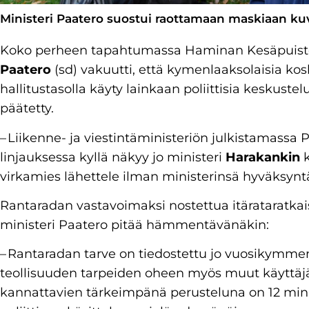
Ministeri Paatero suostui raottamaan maskiaan ku
Koko perheen tapahtumassa Haminan Kesäpuistoss
Paatero
(sd) vakuutti, että kymenlaaksolaisia kosk
hallitustasolla käyty lainkaan poliittisia keskusteluj
päätetty.
– Liikenne- ja viestintäministeriön julkistamassa
linjauksessa kyllä näkyy jo ministeri
Harakankin
k
virkamies lähettele ilman ministerinsä hyväksyntä
Rantaradan vastavoimaksi nostettua itärataratka
ministeri Paatero pitää hämmentävänäkin:
– Rantaradan tarve on tiedostettu jo vuosikymmeni
teollisuuden tarpeiden oheen myös muut käyttäj
kannattavien tärkeimpänä perusteluna on 12 min