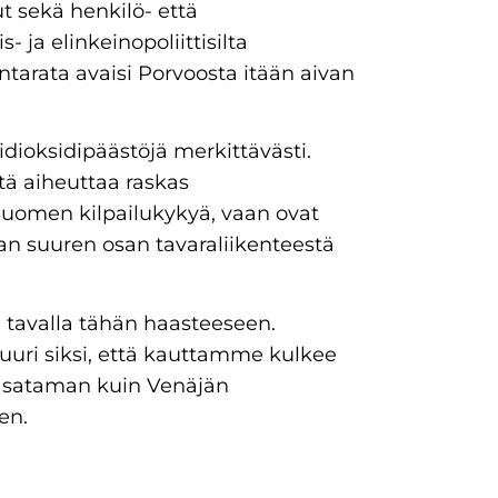
lut sekä henkilö- että
 ja elinkeinopoliittisilta
ntarata avaisi Porvoosta itään aivan
dioksidipäästöjä merkittävästi.
ä aiheuttaa raskas
 Suomen kilpailukykyä, vaan ovat
an suuren osan tavaraliikenteestä
la tavalla tähän haasteeseen.
juuri siksi, että kauttamme kulkee
 sataman kuin Venäjän
en.