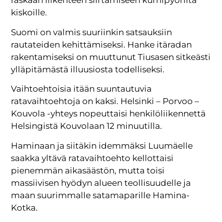
raskaan liikenteen siirtämiseen kumipyöriltä
kiskoille.
Suomi on valmis suuriinkin satsauksiin
rautateiden kehittämiseksi. Hanke itäradan
rakentamiseksi on muuttunut Tiusasen sitkeästi
ylläpitämästä illuusiosta todelliseksi.
Vaihtoehtoisia itään suuntautuvia
ratavaihtoehtoja on kaksi. Helsinki – Porvoo –
Kouvola -yhteys nopeuttaisi henkilöliikennettä
Helsingistä Kouvolaan 12 minuutilla.
Haminaan ja siitäkin idemmäksi Luumäelle
saakka yltävä ratavaihtoehto kellottaisi
pienemmän aikasäästön, mutta toisi
massiivisen hyödyn alueen teollisuudelle ja
maan suurimmalle satamaparille Hamina-
Kotka.