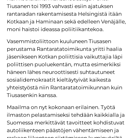
Tiusanen toi 1993 vahvasti esiin ajatuksen
rantaradan rakentamisesta Helsingistä itään
Kotkaan ja Haminaan sekä edelleen Venäjälle,
moni haistoi ideassa poliitiikantekoa.
Vasemmistoliittoon kuuluneen Tiusasen
perustama Rantaratatoimikunta yritti haalia
jäsenikseen Kotkan poliittisia vaikuttajia läpi
poliittisen puoluekentän, mutta esimerkiksi
häneen lähes neuroottisesti suhtautuneet
sosialidemokraatit kieltäytyivät kaikesta
yhteistyöstä niin Rantaratatoimikunnan kuin
Tiusasenkin kanssa.
Maailma on nyt kokonaan erilainen. Työtä
ilmaston pelastamiseksi tehdään kaikkialla ja
Suomessa merkittävät tavoitteet kohdistuvat
autoliikenteen päästöjen vähentämiseen ja