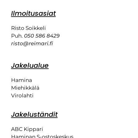
Ilmoitusasiat
Risto Soikkeli
Puh.
050 586 8429
risto@reimari.fi
Jakelualue
Hamina
Miehikkälä
Virolahti
Jakeluständit
ABC Kippari
Haminan S-ostoskeskus