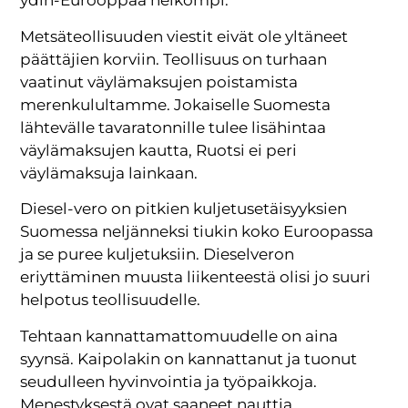
ydin-Eurooppaa heikompi.
Metsäteollisuuden viestit eivät ole yltäneet
päättäjien korviin. Teollisuus on turhaan
vaatinut väylämaksujen poistamista
merenkulultamme. Jokaiselle Suomesta
lähtevälle tavaratonnille tulee lisähintaa
väylämaksujen kautta, Ruotsi ei peri
väylämaksuja lainkaan.
Diesel-vero on pitkien kuljetusetäisyyksien
Suomessa neljänneksi tiukin koko Euroopassa
ja se puree kuljetuksiin. Dieselveron
eriyttäminen muusta liikenteestä olisi jo suuri
helpotus teollisuudelle.
Tehtaan kannattamattomuudelle on aina
syynsä. Kaipolakin on kannattanut ja tuonut
seudulleen hyvinvointia ja työpaikkoja.
Menestyksestä ovat saaneet nauttia