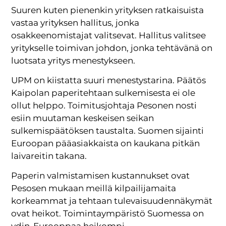
Suuren kuten pienenkin yrityksen ratkaisuista
vastaa yrityksen hallitus, jonka
osakkeenomistajat valitsevat. Hallitus valitsee
yritykselle toimivan johdon, jonka tehtävänä on
luotsata yritys menestykseen.
UPM on kiistatta suuri menestystarina. Päätös
Kaipolan paperitehtaan sulkemisesta ei ole
ollut helppo. Toimitusjohtaja Pesonen nosti
esiin muutaman keskeisen seikan
sulkemispäätöksen taustalta. Suomen sijainti
Euroopan pääasiakkaista on kaukana pitkän
laivareitin takana.
Paperin valmistamisen kustannukset ovat
Pesosen mukaan meillä kilpailijamaita
korkeammat ja tehtaan tulevaisuudennäkymät
ovat heikot. Toimintaympäristö Suomessa on