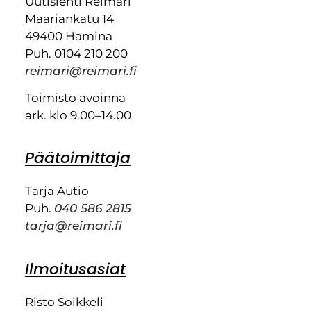
Uutislehti Reimari
Maariankatu 14
49400 Hamina
Puh. 0104 210 200
reimari@reimari.fi
Toimisto avoinna
ark. klo 9.00–14.00
Päätoimittaja
Tarja Autio
Puh.
040 586 2815
tarja@reimari.fi
Ilmoitusasiat
Risto Soikkeli