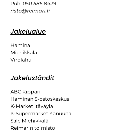
Puh.
050 586 8429
risto@reimari.fi
Jakelualue
Hamina
Miehikkälä
Virolahti
Jakeluständit
ABC Kippari
Haminan S-ostoskeskus
K-Market Itäväylä
K-Supermarket Kanuuna
Sale Miehikkälä
Reimarin toimisto