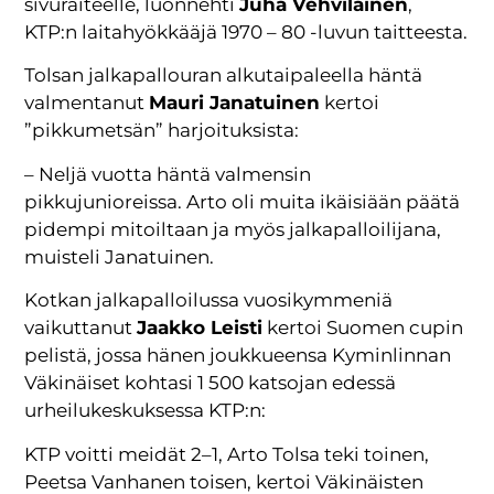
sivuraiteelle, luonnehti
Juha Vehviläinen
,
KTP:n laitahyökkääjä 1970 – 80 -luvun taitteesta.
Tolsan jalkapallouran alkutaipaleella häntä
valmentanut
Mauri Janatuinen
kertoi
”pikkumetsän” harjoituksista:
– Neljä vuotta häntä valmensin
pikkujunioreissa. Arto oli muita ikäisiään päätä
pidempi mitoiltaan ja myös jalkapalloilijana,
muisteli Janatuinen.
Kotkan jalkapalloilussa vuosikymmeniä
vaikuttanut
Jaakko Leisti
kertoi Suomen cupin
pelistä, jossa hänen joukkueensa Kyminlinnan
Väkinäiset kohtasi 1 500 katsojan edessä
urheilukeskuksessa KTP:n:
KTP voitti meidät 2–1, Arto Tolsa teki toinen,
Peetsa Vanhanen toisen, kertoi Väkinäisten