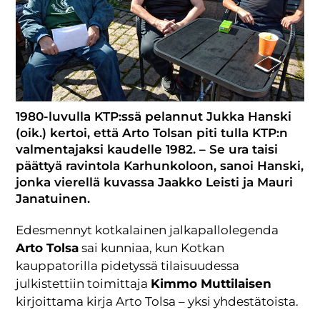
1980-luvulla KTP:ssä pelannut Jukka Hanski
(oik.) kertoi, että Arto Tolsan piti tulla KTP:n
valmentajaksi kaudelle 1982. – Se ura taisi
päättyä ravintola Karhunkoloon, sanoi Hanski,
jonka vierellä kuvassa Jaakko Leisti ja Mauri
Janatuinen.
Edesmennyt kotkalainen jalkapallolegenda
Arto Tolsa
sai kunniaa, kun Kotkan
kauppatorilla pidetyssä tilaisuudessa
julkistettiin toimittaja
Kimmo Muttilaisen
kirjoittama kirja Arto Tolsa – yksi yhdestätoista.