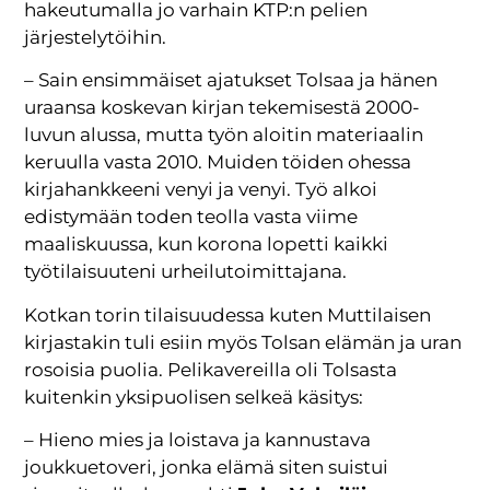
hakeutumalla jo varhain KTP:n pelien
järjestelytöihin.
– Sain ensimmäiset ajatukset Tolsaa ja hänen
uraansa koskevan kirjan tekemisestä 2000-
luvun alussa, mutta työn aloitin materiaalin
keruulla vasta 2010. Muiden töiden ohessa
kirjahankkeeni venyi ja venyi. Työ alkoi
edistymään toden teolla vasta viime
maaliskuussa, kun korona lopetti kaikki
työtilaisuuteni urheilutoimittajana.
Kotkan torin tilaisuudessa kuten Muttilaisen
kirjastakin tuli esiin myös Tolsan elämän ja uran
rosoisia puolia. Pelikavereilla oli Tolsasta
kuitenkin yksipuolisen selkeä käsitys:
– Hieno mies ja loistava ja kannustava
joukkuetoveri, jonka elämä siten suistui