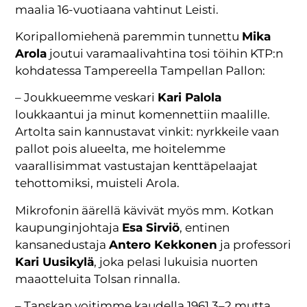
maalia 16-vuotiaana vahtinut Leisti.
Koripallomiehenä paremmin tunnettu
Mika
Arola
joutui varamaalivahtina tosi töihin KTP:n
kohdatessa Tampereella Tampellan Pallon:
– Joukkueemme veskari
Kari Palola
loukkaantui ja minut komennettiin maalille.
Artolta sain kannustavat vinkit: nyrkkeile vaan
pallot pois alueelta, me hoitelemme
vaarallisimmat vastustajan kenttäpelaajat
tehottomiksi, muisteli Arola.
Mikrofonin äärellä kävivät myös mm. Kotkan
kaupunginjohtaja
Esa Sirviö
, entinen
kansanedustaja
Antero Kekkonen
ja professori
Kari Uusikylä
, joka pelasi lukuisia nuorten
maaotteluita Tolsan rinnalla.
– Tanskan voitimme kaudella 1961 3–2 mutta