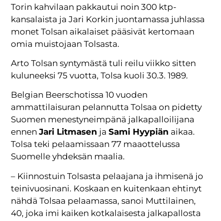
Torin kahvilaan pakkautui noin 300 ktp-
kansalaista ja Jari Korkin juontamassa juhlassa
monet Tolsan aikalaiset pääsivät kertomaan
omia muistojaan Tolsasta.
Arto Tolsan syntymästä tuli reilu viikko sitten
kuluneeksi 75 vuotta, Tolsa kuoli 30.3. 1989.
Belgian Beerschotissa 10 vuoden
ammattilaisuran pelannutta Tolsaa on pidetty
Suomen menestyneimpänä jalkapalloilijana
ennen
Jari Litmasen
ja
Sami Hyypiän
aikaa.
Tolsa teki pelaamissaan 77 maaottelussa
Suomelle yhdeksän maalia.
– Kiinnostuin Tolsasta pelaajana ja ihmisenä jo
teinivuosinani. Koskaan en kuitenkaan ehtinyt
nähdä Tolsaa pelaamassa, sanoi Muttilainen,
40, joka imi kaiken kotkalaisesta jalkapallosta