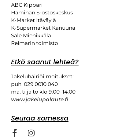
ABC Kippari
Haminan S-ostoskeskus
K-Market Itäväylä
K-Supermarket Kanuuna
Sale Miehikkälä
Reimarin toimisto
Etkö saanut lehteä?
Jakeluhäiriöilmoitukset:
puh. 029 0010 040
ma, ti ja to klo 9.00–14.00
www.jakelupalaute.fi
Seuraa somessa