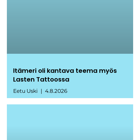
Itämeri oli kantava teema myös
Lasten Tattoossa
Eetu Uski
4.8.2026