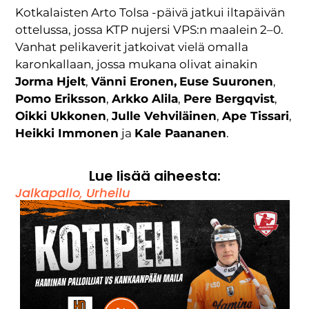
Kotkalaisten Arto Tolsa -päivä jatkui iltapäivän
ottelussa, jossa KTP nujersi VPS:n maalein 2–0.
Vanhat pelikaverit jatkoivat vielä omalla
karonkallaan, jossa mukana olivat ainakin
Jorma Hjelt
,
Vänni Eronen,
Euse Suuronen
,
Pomo Eriksson
,
Arkko Alila
,
Pere Bergqvist
,
Oikki Ukkonen
,
Julle Vehviläinen
,
Ape Tissari
,
Heikki Immonen
ja
Kale Paananen
.
Lue lisää aiheesta:
Jalkapallo
,
Urheilu