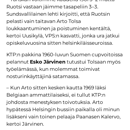
Ruotsi vastaan jäimme tasapeliin 3–3.
Sundsvallilainen lehti kirjoitti, että Ruotsin
pelasti vain taitavan Arto Tolsa
loukkaantuminen ja poistuminen kentältä,
kertoi Uusikylä, VPS:n kasvatti, jonka ura jatkui
opiskeluvuosina sitten helsinkiläisseuroissa.
KTP:n pakkina 1960-luvun Suomen cupvoitoissa
pelannut
Esko Järvinen
tutustui Tolsaan myös
työelämässä, kun molemmat toimivat
nosturinkäyttäjinä satamassa.
– Kun Arto sitten kesken kautta 1969 läksi
Belgiaan ammattilaiseksi, ei tullut KTP:n
johdosta menestyksen toivotuksia. Arto
hypätessä Helsingin bussiin paikalla oli minun
lisäkseni vain toinen pelaaja Paanasen Kalervo,
kertoi Järvinen.