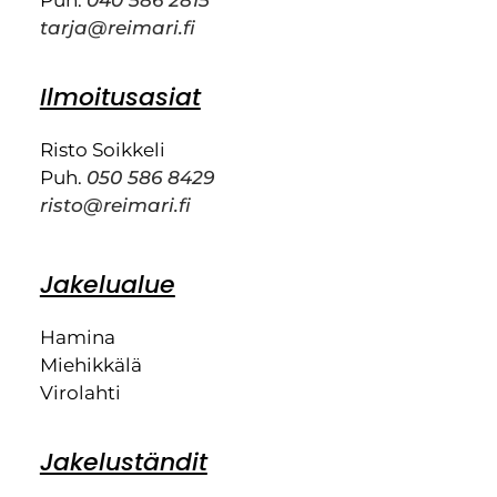
Puh.
040 586 2815
tarja@reimari.fi
Ilmoitusasiat
Risto Soikkeli
Puh.
050 586 8429
risto@reimari.fi
Jakelualue
Hamina
Miehikkälä
Virolahti
Jakeluständit