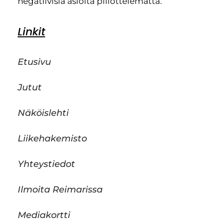
negatiivisia asioita piilottelematta.
Linkit
Etusivu
Jutut
Näköislehti
Liikehakemisto
Yhteystiedot
Ilmoita Reimarissa
Mediakortti