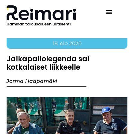
Haminan talousalueen uutislehti
Ilmoita Reimarissa
18. elo 2020
Jalkapallolegenda sai
kotkalaiset liikkeelle
Jorma Haapamäki