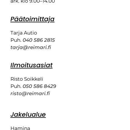
ark. klo 9.00–14.00
Päätoimittaja
Tarja Autio
Puh.
040 586 2815
tarja@reimari.fi
Ilmoitusasiat
Risto Soikkeli
Puh.
050 586 8429
risto@reimari.fi
Jakelualue
Hamina