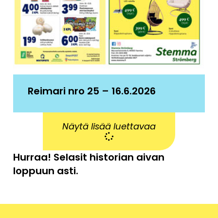
Reimari nro 25 – 16.6.2026
Näytä lisää luettavaa
Hurraa! Selasit historian aivan
loppuun asti.