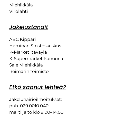
Miehikkälä
Virolahti
Jakeluständit
ABC Kippari
Haminan S-ostoskeskus
K-Market Itäväylä
K-Supermarket Kanuuna
Sale Miehikkälä
Reimarin toimisto
Etkö saanut lehteä?
Jakeluhäiriöilmoitukset:
puh. 029 0010 040
ma, ti ja to klo 9.00–14.00