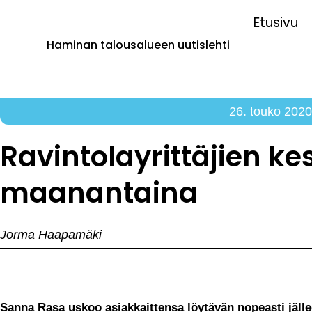
Etusivu
Haminan talousalueen uutislehti
26. touko 202
Ravintolayrittäjien ke
maanantaina
Jorma Haapamäki
Sanna Rasa uskoo asiakkaittensa löytävän nopeasti jälle