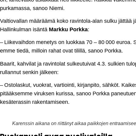
purkamassa, sanoo Niemi.
Valtiovallan määräämä koko ravintola-alan sulku jättää jä
Hallinkulman isäntä
Markku Porkka
:
– Liikevaihdon menetys on luokkaa 70 – 80 000 euroa. Sii
emme tiedä, milloin rahat ovat tilillä, sanoo Porkka.
Baarit, kahvilat ja ravintolat sulkeutuivat 4.3. sulkien 
rullannut senkin jälkeen:
– Ostolaskut, vuokrat, vartiointi, kirjanpito, sähköt. Ka
pitääksemme viruksen kurissa, sanoo Porkka paneutuen 
kesäterassin rakentamiseen.
Karenssin aikana on riittänyt aikaa paikkojen entraamise