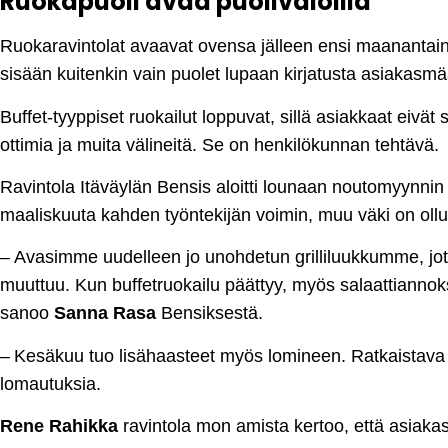
Ruokapuoli avaa puolivaloilla
Ruokaravintolat avaavat ovensa jälleen ensi maanantaina 
sisään kuitenkin vain puolet lupaan kirjatusta asiakasmä
Buffet-tyyppiset ruokailut loppuvat, sillä asiakkaat eivät saa
ottimia ja muita välineitä. Se on henkilökunnan tehtävä.
Ravintola Itäväylän Bensis aloitti lounaan noutomyynnin h
maaliskuuta kahden työntekijän voimin, muu väki on ollu
– Avasimme uudelleen jo unohdetun grilliluukkumme, jota
muuttuu. Kun buffetruokailu päättyy, myös salaattianno
sanoo
Sanna Rasa
Bensiksestä.
– Kesäkuu tuo lisähaasteet myös lomineen. Ratkaistav
lomautuksia.
Rene Rahikka
ravintola mon amista kertoo, että asiaka