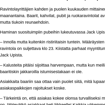
Ravintolayrittäjien kahden ja puolen kuukauden mittain
maanantaina. Baarit, kahvilat, pubit ja ruokaravintolat 
mutta tiukoin reunaehdoin.
Haminan suosituimpiin pubeihin lukeutuvassa Jack Upis
– Innolla mutta kuitenkin ristiriitaisin tuntein. Määräys
ravintola on suljettava klo 23. Kiistatta parhaat myyntit
Jack Upista.
– Kalusteita pitäisi sijoittaa harvempaan, mutta kun meillä
baaritiskin jakkaroilla istumisestakaan ei ole.
Asiakkaita baariin saa ottaa vain puolet siitä, mitä lupaan
asiakaspaikkojen rajoitukset koske.
– Tärkeintä on, että asiakas kokee olonsa turvalliseksi
on, lähtevätkö asiakkaat heti liikkeelle! Kaikkia väkem