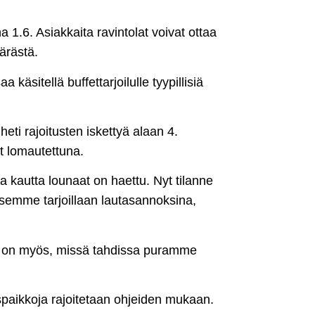
1.6. Asiakkaita ravintolat voivat ottaa
ärästä.
 käsitellä buffet­tarjoilulle tyypillisiä
eti rajoitusten iskettyä alaan 4.
t lomautettuna.
 kautta lounaat on haettu. Nyt tilanne
ksemme tarjoillaan lautasannoksina,
a on myös, missä tahdissa puramme
spaikkoja rajoitetaan ohjeiden mukaan.