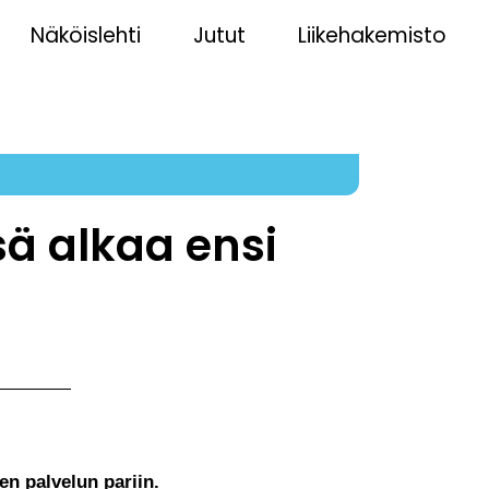
Näköislehti
Jutut
Liikehakemisto
0
sä alkaa ensi
en palvelun pariin.