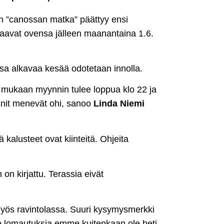
en ”canossan matka” päättyy ensi
avaavat ovensa jälleen maanantaina 1.6.
sa alkavaa kesää odotetaan innolla.
ten mukaan myynnin tulee loppua klo 22 ja
unnit menevät ohi, sanoo
Linda Niemi
 kalusteet ovat kiinteitä. Ohjeita
 on kirjattu. Terassia eivät
 myös ravintolassa. Suuri kysymysmerkki
me lomautuksia emme kuitenkaan ole heti