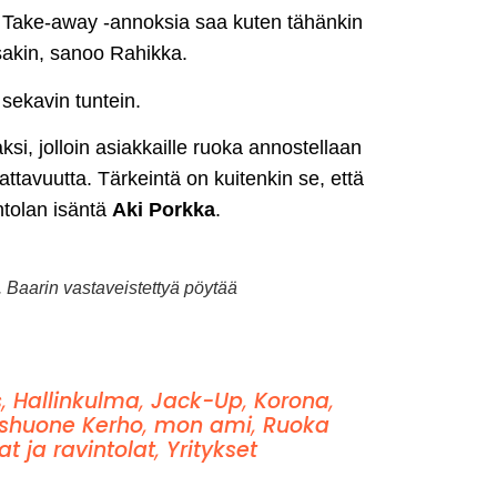
Take-away -annoksia saa kuten tähänkin
ssakin, sanoo Rahikka.
sekavin tuntein.
aksi, jolloin asiakkaille ruoka annostellaan
ttavuutta. Tärkeintä on kuitenkin se, että
intolan isäntä
Aki Porkka
.
 Baarin vastaveistettyä pöytää
s
,
Hallinkulma
,
Jack-Up
,
Korona
,
shuone Kerho
,
mon ami
,
Ruoka
at ja ravintolat
,
Yritykset