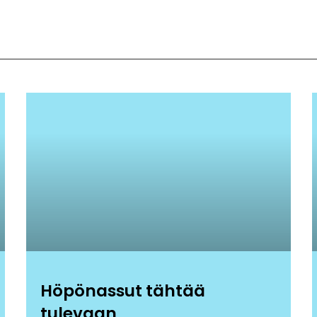
Höpönassut tähtää
tulevaan