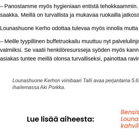
– Panostamme myös hygieniaan entistä tehokkaammin. 
saakka. Meillä on turvallista ja mukavaa ruokailla jatko
Lounashuone Kerho odottaa tulevaa myös innolla mutta 
– Meille tyypillinen buffetruokailu muuttuu nyt palvelulinj
valmiiksi. Se vaatii henkilöresursseja syöden myös kanna
asiakas tuntee meillä olonsa turvalliseksi, painottaa rav
Lounashuone Kerhon viinibaari Talli avaa perjantaina 5.6.
ihailemassa Aki Porkka.
Bensi
Lue lisää aiheesta:
Louna
kahvil