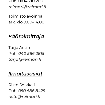
Puh. 0104 210 200
reimari@reimari.fi
Toimisto avoinna
ark. klo 9.00–14.00
Päätoimittaja
Tarja Autio
Puh.
040 586 2815
tarja@reimari.fi
Ilmoitusasiat
Risto Soikkeli
Puh.
050 586 8429
risto@reimari.fi