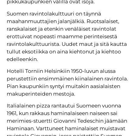
pikkukaupunkien välillä ovat isoja.
Suomen ravintolakulttuuri on täynnä
maahanmuuttajien jalanjälkiä. Ruotsalaiset,
ranskalaiset ja etenkin venäläiset ravintolat
erottuivat nopeasti maamme perinteisestä
ravintolakulttuurista. Uudet maut ja sitä kautta
tullut eksotiikka on aina kiehtonut ja kiehtoo
edelleenkin.
Hotelli Torniin Helsinkiin 1950-luvun alussa
perustettiin ensimmäinen kiinalainen ravintola.
Pian kaupunkiin syntyi muitakin aasialaisten
makuperinteiden mestoja.
Italialainen pizza rantautui Suomeen vuonna
1961, kun rakkaus haminalaiseen naiseen sai
merimies-stuertti Giovanni Tedeschin jäämään
Haminaan. Varttuneet haminalaiset muistavat