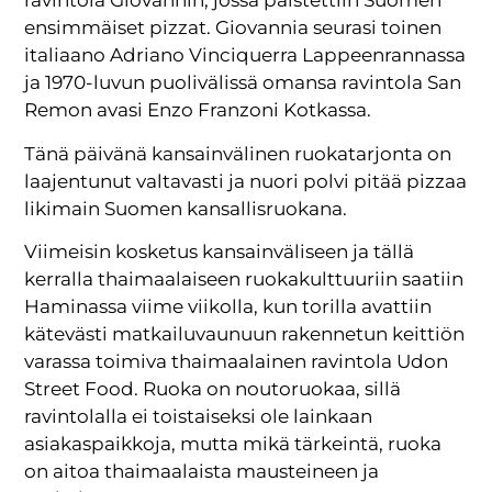
ravintola Giovannin, jossa paistettiin Suomen
ensimmäiset pizzat. Giovannia seurasi toinen
italiaano Adriano Vinciquerra Lappeenrannassa
ja 1970-luvun puolivälissä omansa ravintola San
Remon avasi Enzo Franzoni Kotkassa.
Tänä päivänä kansainvälinen ruokatarjonta on
laajentunut valtavasti ja nuori polvi pitää pizzaa
likimain Suomen kansallisruokana.
Viimeisin kosketus kansainväliseen ja tällä
kerralla thaimaalaiseen ruokakulttuuriin saatiin
Haminassa viime viikolla, kun torilla avattiin
kätevästi matkailuvaunuun rakennetun keittiön
varassa toimiva thaimaalainen ravintola Udon
Street Food. Ruoka on noutoruokaa, sillä
ravintolalla ei toistaiseksi ole lainkaan
asiakaspaikkoja, mutta mikä tärkeintä, ruoka
on aitoa thaimaalaista mausteineen ja