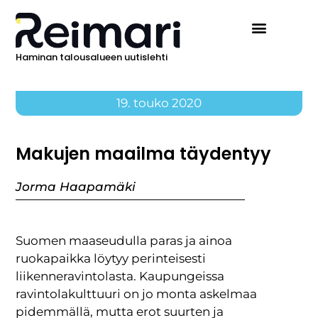
Haminan talousalueen uutislehti
Ilmoita Reimarissa
19. touko 2020
Makujen maailma täydentyy
Jorma Haapamäki
Suomen maaseudulla paras ja ainoa
ruokapaikka löytyy perinteisesti
liikenneravintolasta. Kaupungeissa
ravintolakulttuuri on jo monta askelmaa
pidemmällä, mutta erot suurten ja