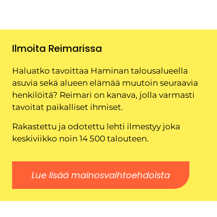
Ilmoita Reimarissa
Haluatko tavoittaa Haminan talousalueella
asuvia sekä alueen elämää muutoin seuraavia
henkilöitä? Reimari on kanava, jolla varmasti
tavoitat paikalliset ihmiset.
Rakastettu ja odotettu lehti ilmestyy joka
keskiviikko noin 14 500 talouteen.
Lue lisää mainosvaihtoehdoista