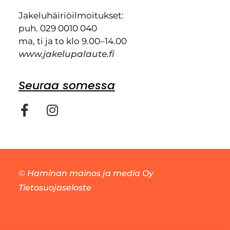
Jakeluhäiriöilmoitukset:
puh. 029 0010 040
ma, ti ja to klo 9.00–14.00
www.jakelupalaute.fi
Seuraa somessa
©
Haminan mainos ja media Oy
Tietosuojaseloste