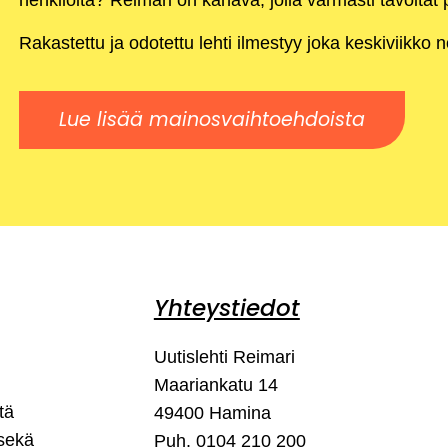
henkilöitä? Reimari on kanava, jolla varmasti tavoitat p
Rakastettu ja odotettu lehti ilmestyy joka keskiviikko 
Lue lisää mainosvaihtoehdoista
Yhteystiedot
Uutislehti Reimari
Maariankatu 14
tä
49400 Hamina
 sekä
Puh. 0104 210 200