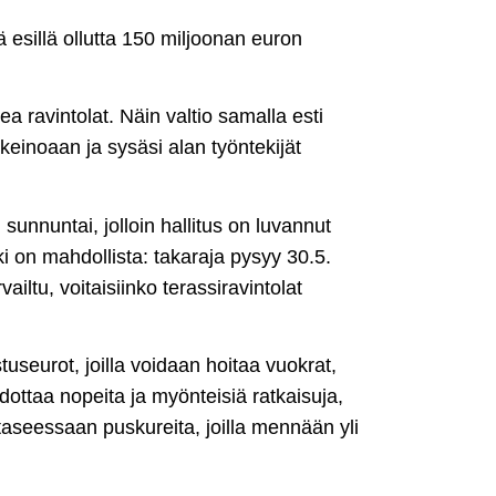
ä esillä ollutta 150 miljoonan euron
a ravintolat. Näin valtio samalla esti
nkeinoaan ja sysäsi alan työntekijät
sunnuntai, jolloin hallitus on luvannut
ki on mahdollista: takaraja pysyy 30.5.
iltu, voitaisiinko terassiravintolat
tuseurot, joilla voidaan hoitaa vuokrat,
odottaa nopeita ja myönteisiä ratkaisuja,
le taseessaan puskureita, joilla mennään yli