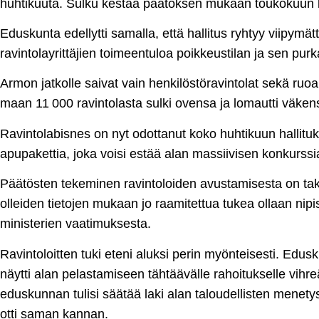
huhtikuuta. Sulku kestää päätöksen mukaan toukokuun 
Eduskunta edellytti samalla, että hallitus ryhtyy viipymättä
ravintolayrittäjien toimeentuloa poikkeustilan ja sen pu
Armon jatkolle saivat vain henkilöstöravintolat sekä ruo
maan 11 000 ravintolasta sulki ovensa ja lomautti väken
Ravintolabisnes on nyt odottanut koko huhtikuun hallit
apupakettia, joka voisi estää alan massiivisen konkurssi
Päätösten tekeminen ravintoloiden avustamisesta on taker
olleiden tietojen mukaan jo raamitettua tukea ollaan nip
ministerien vaatimuksesta.
Ravintoloitten tuki eteni aluksi perin myönteisesti. Ed
näytti alan pelastamiseen tähtäävälle rahoitukselle vih
eduskunnan tulisi säätää laki alan taloudellisten menety
otti saman kannan.