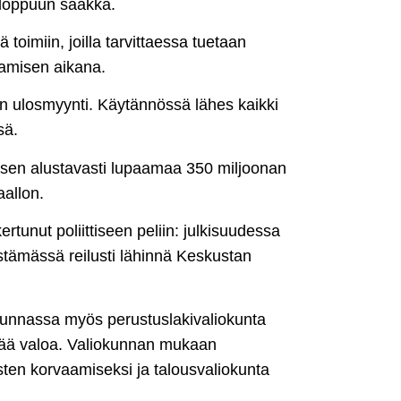
loppuun saakka.
 toimiin, joilla tarvittaessa tuetaan
rkamisen aikana.
an ulosmyynti. Käytännössä lähes kaikki
sä.
uksen alustavasti lupaamaa 350 miljoonan
aallon.
tunut poliittiseen peliin: julkisuudessa
istämässä reilusti lähinnä Keskustan
uskunnassa myös perustuslakivaliokunta
reää valoa. Valiokunnan mukaan
sten korvaamiseksi ja talousvaliokunta