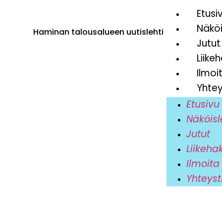
Etusi
Näköi
Haminan talousalueen uutislehti
Jutut
Liike
Ilmoi
Yhtey
Etusivu
Näköisl
Jutut
Liikeha
Ilmoita
Yhteyst