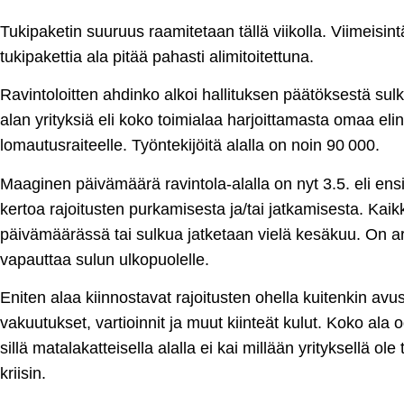
Tukipaketin suuruus raamitetaan tällä viikolla. Viimeisint
tukipakettia ala pitää pahasti alimitoitettuna.
Ravintoloitten ahdinko alkoi hallituksen päätöksestä sulke
alan yrityksiä eli koko toimialaa harjoittamasta omaa eli
lomautusraiteelle. Työntekijöitä alalla on noin 90 000.
Maaginen päivämäärä ravintola-alalla on nyt 3.5. eli ensi 
kertoa rajoitusten purkamisesta ja/tai jatkamisesta. Kaik
päivämäärässä tai sulkua jatketaan vielä kesäkuu. On arva
vapauttaa sulun ulkopuolelle.
Eniten alaa kiinnostavat rajoitusten ohella kuitenkin avus
vakuutukset, vartioinnit ja muut kiinteät kulut. Koko ala 
sillä matalakatteisella alalla ei kai millään yrityksellä o
kriisin.