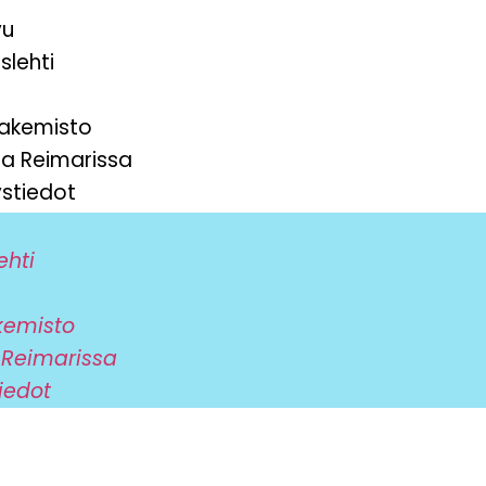
vu
slehti
hakemisto
ta Reimarissa
stiedot
ehti
kemisto
 Reimarissa
iedot