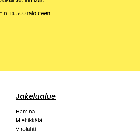
aikalliset ihmiset.
noin 14 500 talouteen.
Jakelualue
Hamina
Miehikkälä
Virolahti