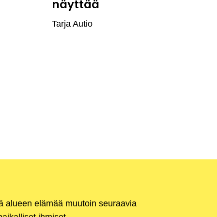
näyttää
Tarja Autio
kä alueen elämää muutoin seuraavia