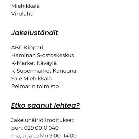
Miehikkälä
Virolahti
Jakeluständit
ABC Kippari
Haminan S-ostoskeskus
K-Market Itäväylä
K-Supermarket Kanuuna
Sale Miehikkälä
Reimarin toimisto
Etkö saanut lehteä?
Jakeluhäiriöilmoitukset:
puh. 029 0010 040
ma, ti ja to klo 9.00–14.00