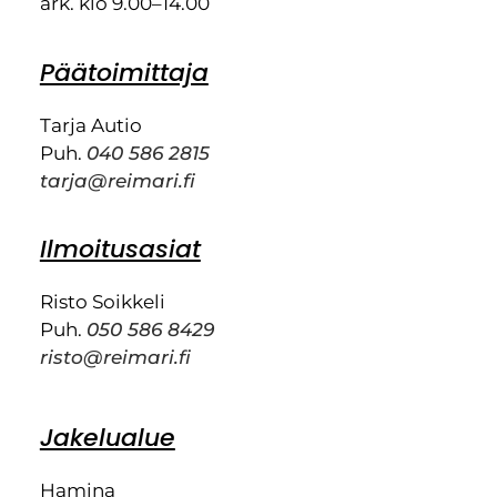
ark. klo 9.00–14.00
Päätoimittaja
Tarja Autio
Puh.
040 586 2815
tarja@reimari.fi
Ilmoitusasiat
Risto Soikkeli
Puh.
050 586 8429
risto@reimari.fi
Jakelualue
Hamina