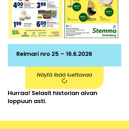
Reimari nro 25 – 16.6.2026
Näytä lisää luettavaa
Hurraa! Selasit historian aivan
loppuun asti.