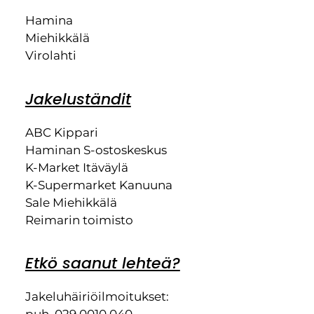
Hamina
Miehikkälä
Virolahti
Jakeluständit
ABC Kippari
Haminan S-ostoskeskus
K-Market Itäväylä
K-Supermarket Kanuuna
Sale Miehikkälä
Reimarin toimisto
Etkö saanut lehteä?
Jakeluhäiriöilmoitukset: