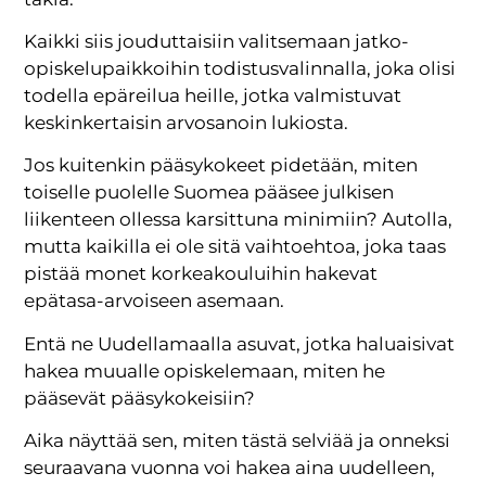
Kaikki siis jouduttaisiin valitsemaan jatko-
opiskelupaikkoihin todistusvalinnalla, joka olisi
todella epäreilua heille, jotka valmistuvat
keskinkertaisin arvosanoin lukiosta.
Jos kuitenkin pääsykokeet pidetään, miten
toiselle puolelle Suomea pääsee julkisen
liikenteen ollessa karsittuna minimiin? Autolla,
mutta kaikilla ei ole sitä vaihtoehtoa, joka taas
pistää monet korkeakouluihin hakevat
epätasa-arvoiseen asemaan.
Entä ne Uudellamaalla asuvat, jotka haluaisivat
hakea muualle opiskelemaan, miten he
pääsevät pääsykokeisiin?
Aika näyttää sen, miten tästä selviää ja onneksi
seuraavana vuonna voi hakea aina uudelleen,