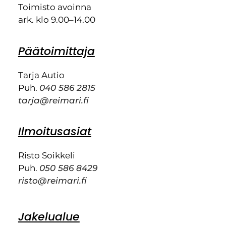
Toimisto avoinna
ark. klo 9.00–14.00
Päätoimittaja
Tarja Autio
Puh.
040 586 2815
tarja@reimari.fi
Ilmoitusasiat
Risto Soikkeli
Puh.
050 586 8429
risto@reimari.fi
Jakelualue