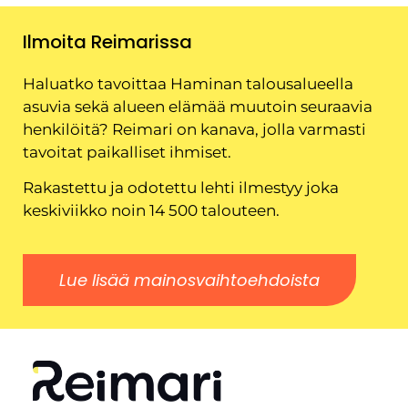
Ilmoita Reimarissa
Haluatko tavoittaa Haminan talousalueella
asuvia sekä alueen elämää muutoin seuraavia
henkilöitä? Reimari on kanava, jolla varmasti
tavoitat paikalliset ihmiset.
Rakastettu ja odotettu lehti ilmestyy joka
keskiviikko noin 14 500 talouteen.
Lue lisää mainosvaihtoehdoista