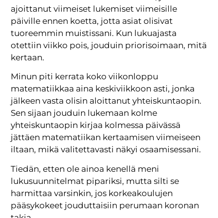
ajoittanut viimeiset lukemiset viimeisille
päiville ennen koetta, jotta asiat olisivat
tuoreemmin muistissani. Kun lukuajasta
otettiin viikko pois, jouduin priorisoimaan, mitä
kertaan.
Minun piti kerrata koko viikonloppu
matematiikkaa aina keskiviikkoon asti, jonka
jälkeen vasta olisin aloittanut yhteiskuntaopin.
Sen sijaan jouduin lukemaan kolme
yhteiskuntaopin kirjaa kolmessa päivässä
jättäen matematiikan kertaamisen viimeiseen
iltaan, mikä valitettavasti näkyi osaamisessani.
Tiedän, etten ole ainoa kenellä meni
lukusuunnitelmat pipariksi, mutta silti se
harmittaa varsinkin, jos korkeakoulujen
pääsykokeet jouduttaisiin perumaan koronan
takia.