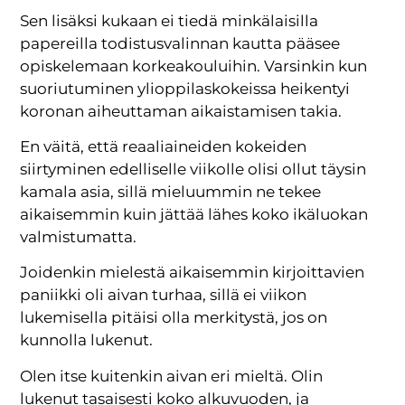
Sen lisäksi kukaan ei tiedä minkälaisilla
papereilla todistusvalinnan kautta pääsee
opiskelemaan korkeakouluihin. Varsinkin kun
suoriutuminen ylioppilaskokeissa heikentyi
koronan aiheuttaman aikaistamisen takia.
En väitä, että reaaliaineiden kokeiden
siirtyminen edelliselle viikolle olisi ollut täysin
kamala asia, sillä mieluummin ne tekee
aikaisemmin kuin jättää lähes koko ikäluokan
valmistumatta.
Joidenkin mielestä aikaisemmin kirjoittavien
paniikki oli aivan turhaa, sillä ei viikon
lukemisella pitäisi olla merkitystä, jos on
kunnolla lukenut.
Olen itse kuitenkin aivan eri mieltä. Olin
lukenut tasaisesti koko alkuvuoden, ja