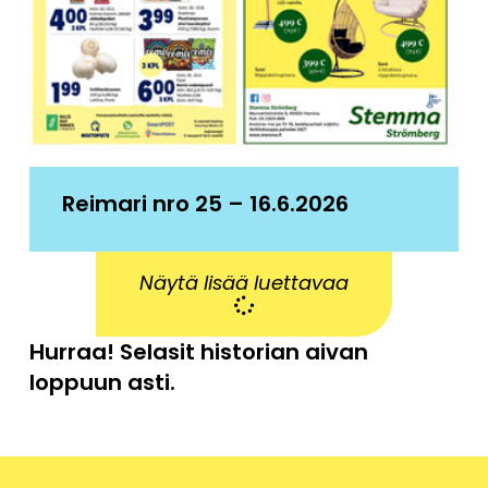
Reimari nro 25 – 16.6.2026
Näytä lisää luettavaa
Hurraa! Selasit historian aivan
loppuun asti.