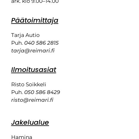
ark. klo 9.00–14.00
Päätoimittaja
Tarja Autio
Puh.
040 586 2815
tarja@reimari.fi
Ilmoitusasiat
Risto Soikkeli
Puh.
050 586 8429
risto@reimari.fi
Jakelualue
Hamina