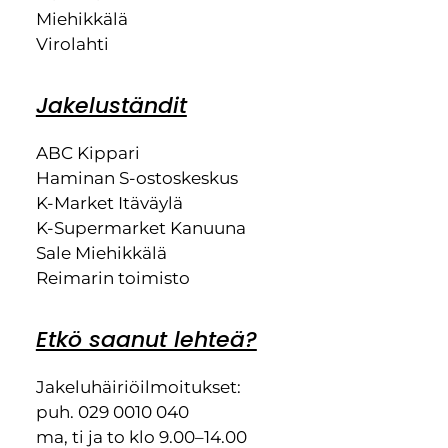
Miehikkälä
Virolahti
Jakeluständit
ABC Kippari
Haminan S-ostoskeskus
K-Market Itäväylä
K-Supermarket Kanuuna
Sale Miehikkälä
Reimarin toimisto
Etkö saanut lehteä?
Jakeluhäiriöilmoitukset:
puh. 029 0010 040
ma, ti ja to klo 9.00–14.00