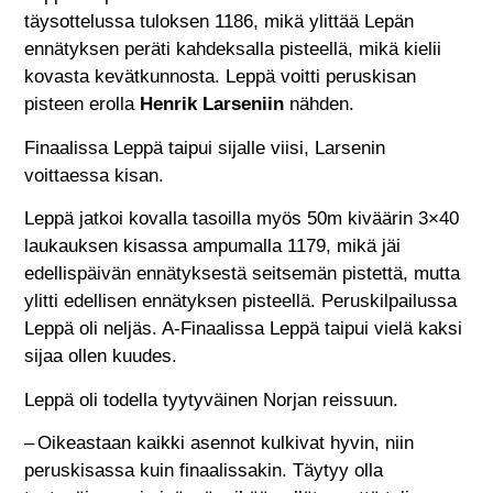
täysottelussa tuloksen 1186, mikä ylittää Lepän
ennätyksen peräti kahdeksalla pisteellä, mikä kielii
kovasta kevätkunnosta. Leppä voitti peruskisan
pisteen erolla
Henrik Larseniin
nähden.
Finaalissa Leppä taipui sijalle viisi, Larsenin
voittaessa kisan.
Leppä jatkoi kovalla tasoilla myös 50m kiväärin 3×40
laukauksen kisassa ampumalla 1179, mikä jäi
edellispäivän ennätyksestä seitsemän pistettä, mutta
ylitti edellisen ennätyksen pisteellä. Peruskilpailussa
Leppä oli neljäs. A-Finaalissa Leppä taipui vielä kaksi
sijaa ollen kuudes.
Leppä oli todella tyytyväinen Norjan reissuun.
– Oikeastaan kaikki asennot kulkivat hyvin, niin
peruskisassa kuin finaalissakin. Täytyy olla