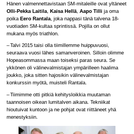
Hänen valmennettavistaan SM-mitaleille ovat yltäneet
Olli-Pekka Laitila
,
Kaisa Hellä
,
Aapo Tilli
ja oma
poika
Eero Rantala
, joka nappasi tänä talvena 18-
vuotiaden SM-kultaa sprintissä. Pojilla on ollut
mukana myös triathlon.
– Talvi 2015 taisi olla tiimillemme huippuvuosi,
seuraava vuosi lähes samanveroinen. Silloin olimme
Hopeasommassa maan toiseksi paras seura. Se
ykkönen oli välinevalmistajan ympärilleen haalima
joukko, joka sitten hajosikin välinevalmistajan
konkurssin myötä, muisteli Rantala.
– Tiimimme otti pitkiä kehitysloikkia muutaman
taannoisen oikean lumitalven aikana. Tekniikat
hioutuivat kuntoon ja ne pohjat ovat riittäneet yhä
menestyksiin.