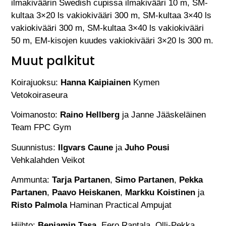
ilmakiväärin Swedish cupissa ilmakivääri 10 m, SM-
kultaa 3×20 ls vakiokivääri 300 m, SM-kultaa 3×40 ls
vakiokivääri 300 m, SM-kultaa 3×40 ls vakiokivääri
50 m, EM-kisojen kuudes vakiokivääri 3×20 ls 300 m.
Muut palkitut
Koirajuoksu:
Hanna Kaipiainen
Kymen
Vetokoiraseura
Voimanosto:
Raino Hellberg
ja Janne Jääskeläinen
Team FPC Gym
Suunnistus:
Ilgvars Caune
ja
Juho Pousi
Vehkalahden Veikot
Ammunta:
Tarja Partanen
,
Simo Partanen
,
Pekka
Partanen
,
Paavo Heiskanen
,
Markku Koistinen
ja
Risto Palmola
Haminan Practical Ampujat
Hiihto:
Benjamin Tasa
, Eero Rantala, Olli-Pekka