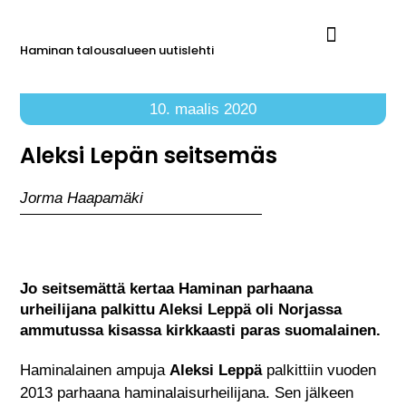
Haminan talousalueen uutislehti
Ilmoita Reimarissa
10. maalis 2020
Aleksi Lepän seitsemäs
Jorma Haapamäki
Jo seitsemättä kertaa Haminan parhaana
urheilijana palkittu Aleksi Leppä oli Norjassa
ammutussa kisassa kirkkaasti paras suomalainen.
Haminalainen ampuja
Aleksi Leppä
palkittiin vuoden
2013 parhaana haminalaisurheilijana. Sen jälkeen