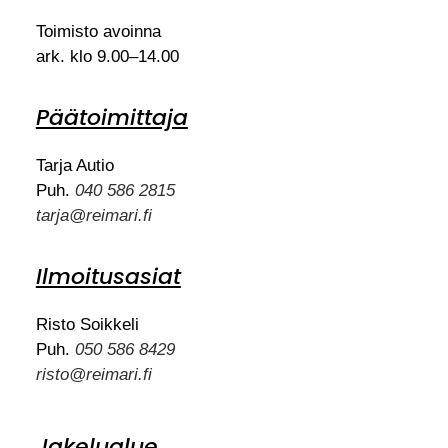
Toimisto avoinna
ark. klo 9.00–14.00
Päätoimittaja
Tarja Autio
Puh.
040 586 2815
tarja@reimari.fi
Ilmoitusasiat
Risto Soikkeli
Puh.
050 586 8429
risto@reimari.fi
Jakelualue