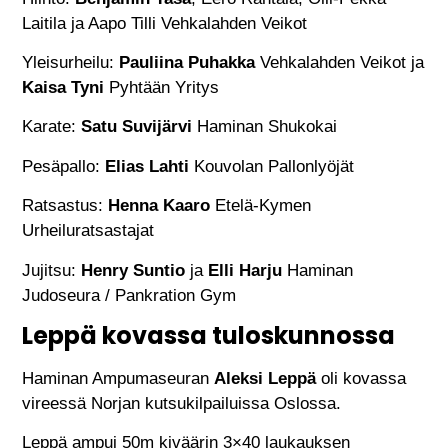
Laitila ja Aapo Tilli Vehkalahden Veikot
Yleisurheilu:
Pauliina Puhakka
Vehkalahden Veikot ja
Kaisa Tyni
Pyhtään Yritys
Karate:
Satu Suvijärvi
Haminan Shukokai
Pesäpallo:
Elias Lahti
Kouvolan Pallonlyöjät
Ratsastus:
Henna Kaaro
Etelä-Kymen
Urheiluratsastajat
Jujitsu:
Henry Suntio
ja
Elli Harju
Haminan
Judoseura / Pankration Gym
Leppä kovassa tuloskunnossa
Haminan Ampumaseuran
Aleksi Leppä
oli kovassa
vireessä Norjan kutsukilpailuissa Oslossa.
Leppä ampui 50m kiväärin 3×40 laukauksen