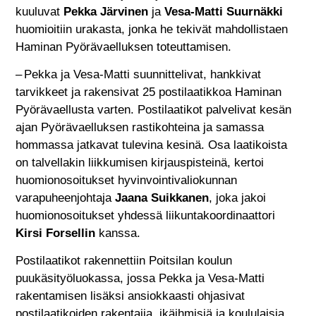
kuuluvat
Pekka Järvinen
ja
Vesa-Matti Suurnäkki
huomioitiin urakasta, jonka he tekivät mahdollistaen
Haminan Pyörävaelluksen toteuttamisen.
– Pekka ja Vesa-Matti suunnittelivat, hankkivat
tarvikkeet ja rakensivat 25 postilaatikkoa Haminan
Pyörävaellusta varten. Postilaatikot palvelivat kesän
ajan Pyörävaelluksen rastikohteina ja samassa
hommassa jatkavat tulevina kesinä. Osa laatikoista
on talvellakin liikkumisen kirjauspisteinä, kertoi
huomionosoitukset hyvinvointivaliokunnan
varapuheenjohtaja
Jaana Suikkanen
, joka jakoi
huomionosoitukset yhdessä liikuntakoordinaattori
Kirsi Forsellin
kanssa.
Postilaatikot rakennettiin Poitsilan koulun
puukäsityöluokassa, jossa Pekka ja Vesa-Matti
rakentamisen lisäksi ansiokkaasti ohjasivat
postilaatikoiden rakentajia, ikäihmisiä ja koululaisia.