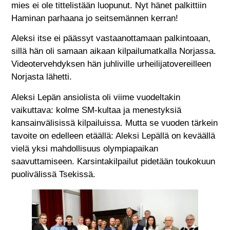
mies ei ole tittelistään luopunut. Nyt hänet palkittiin
Haminan parhaana jo seitsemännen kerran!
Aleksi itse ei päässyt vastaanottamaan palkintoaan,
sillä hän oli samaan aikaan kilpailumatkalla Norjassa.
Videotervehdyksen hän juhliville urheilijatovereilleen
Norjasta lähetti.
Aleksi Lepän ansiolista oli viime vuodeltakin
vaikuttava: kolme SM-kultaa ja menestyksiä
kansainvälisissä kilpailuissa. Mutta se vuoden tärkein
tavoite on edelleen etäällä: Aleksi Lepällä on keväällä
vielä yksi mahdollisuus olympiapaikan
saavuttamiseen. Karsintakilpailut pidetään toukokuun
puolivälissä Tsekissä.