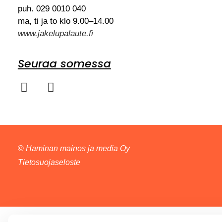
puh. 029 0010 040
ma, ti ja to klo 9.00–14.00
www.jakelupalaute.fi
Seuraa somessa
©
Haminan mainos ja media Oy
Tietosuojaseloste