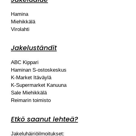
Hamina
Miehikkälä
Virolahti
Jakeluständit
ABC Kippari
Haminan S-ostoskeskus
K-Market Itäväylä
K-Supermarket Kanuuna
Sale Miehikkälä
Reimarin toimisto
Etkö saanut lehteä?
Jakeluhäiriöilmoitukset: