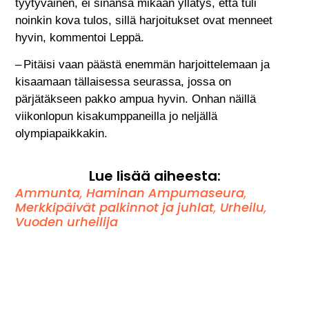
tyytyväinen, ei sinänsä mikään yllätys, että tuli
noinkin kova tulos, sillä harjoitukset ovat menneet
hyvin, kommentoi Leppä.
– Pitäisi vaan päästä enemmän harjoittelemaan ja
kisaamaan tällaisessa seurassa, jossa on
pärjätäkseen pakko ampua hyvin. Onhan näillä
viikonlopun kisakumppaneilla jo neljällä
olympiapaikkakin.
Lue lisää aiheesta:
Ammunta
,
Haminan Ampumaseura
,
Merkkipäivät palkinnot ja juhlat
,
Urheilu
,
Vuoden urheilija